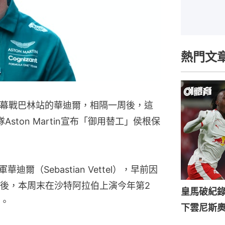
熱門文
揭幕戰巴林站的華迪爾，相隔一周後，這
ston Martin宣布「御用替工」侯根保
軍華迪爾（Sebastian Vettel），早前因
後，本周末在沙特阿拉伯上演今年第2
皇馬破紀錄
。
下雲尼斯