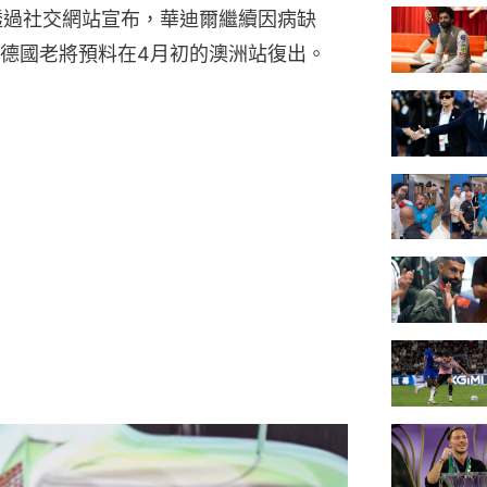
tin透過社交網站宣布，華迪爾繼續因病缺
德國老將預料在4月初的澳洲站復出。