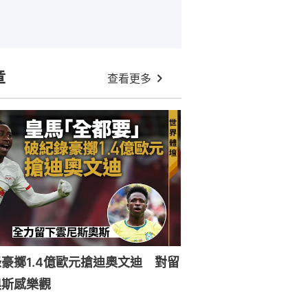
章
查看更多
豪擲1.4億歐元搶迪奧文迪 對留
奧斯感樂觀