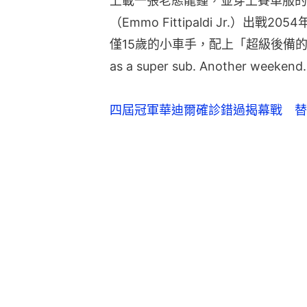
上載一張老態龍鍾，並穿上賽車服的
（Emmo Fittipaldi Jr.）
僅15歲的小車手，配上「超級後備的人
as a super sub. Another weekend
四屆冠軍華迪爾確診錯過揭幕戰　替