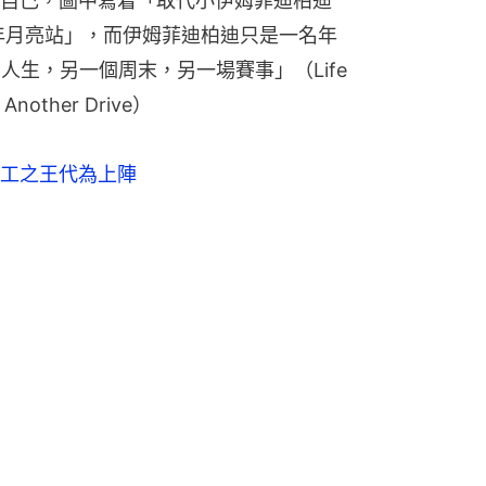
自己，圖中寫着「取代小伊姆菲迪柏迪
出戰2054年月亮站」，而伊姆菲迪柏迪只是一名年
生，另一個周末，另一場賽事」（Life 
. Another Drive）
工之王代為上陣