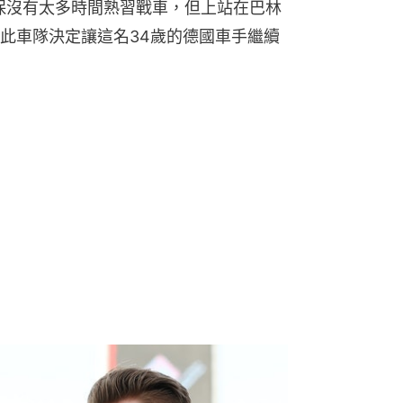
侯根保沒有太多時間熟習戰車，但上站在巴林
故此車隊決定讓這名34歲的德國車手繼續