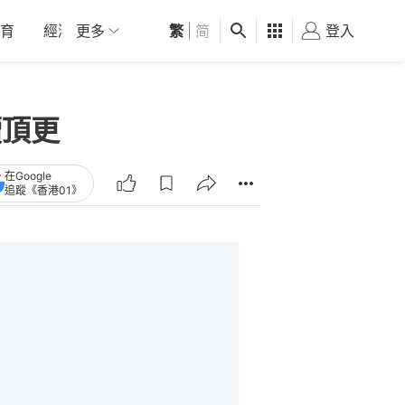
育
經濟
更多
01深圳
繁
觀點
|
简
健康
好食玩飛
登入
女
續頂更
在Google
追蹤《香港01》