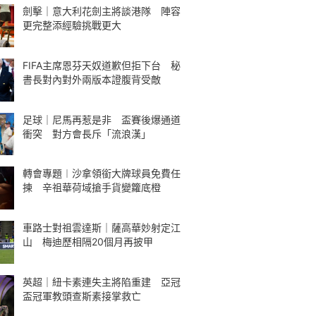
劍擊｜意大利花劍主將談港隊 陣容
更完整添經驗挑戰更大
FIFA主席恩芬天奴道歉但拒下台 秘
書長對內對外兩版本證腹背受敵
足球｜尼馬再惹是非 盃賽後爆通道
衝突 對方會長斥「流浪漢」
轉會專題︱沙拿領銜大牌球員免費任
揀 辛祖華荷域搶手貨變籮底橙
車路士對祖雲達斯｜薩高華妙射定江
山 梅迪歷相隔20個月再披甲
英超｜紐卡素連失主將陷重建 亞冠
盃冠軍教頭查斯素接掌救亡