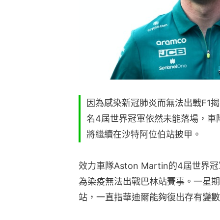
因為感染新冠肺炎而無法出戰F1
名4屆世界冠軍依然未能落場，車隊A
將繼續在沙特阿位伯站披甲。
效力車隊Aston Martin的4屆世界冠
為染疫無法出戰巴林站賽事。一星期
站，一直指華迪爾能夠復出存有變數