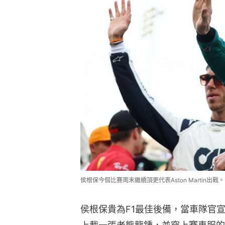
侯根保今個比賽周末繼續頂更代表Aston Martin出戰。（G
侯根保貴為F1最佳後備，當車隊官