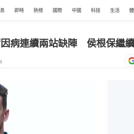
息
即時
熱榜
國際
中國
科技
生活
體
爾因病連續兩站缺陣 侯根保繼
15