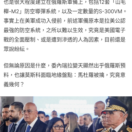
也是很大程度建立在俄羅斯軍備上，包括12套「山毛
櫸-M2」防空導彈系統，以及一定數量的S-300VM。
事實上在美軍成功入侵前，前述軍備原本是拉美公認
最強的防空系統，之所以難以生效，究竟是美國電子
戰的全面壓制、或是遭到滲透的人為因素，目前還是
眾說紛紜。
但無論原因是什麼，委內瑞拉變天顯然出乎俄羅斯預
料，也讓莫斯科面臨地緣盤點：馬杜羅被擒，究竟意
義幾何？