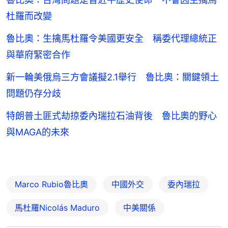
杜羅而改變
魯比奧：生擒馬杜羅令美國更安全 稱委代理總統正
與華府緊密合作
新一輪美俄烏三方會議擬2.1舉行 魯比奧：關鍵領土
問題仍存分歧
特朗普土匪式劫掠委內瑞拉石油背後 魯比奧的野心
與MAGA的未來
Marco Rubio魯比奧
中國外交
委內瑞拉
馬杜羅Nicolás Maduro
中美關係