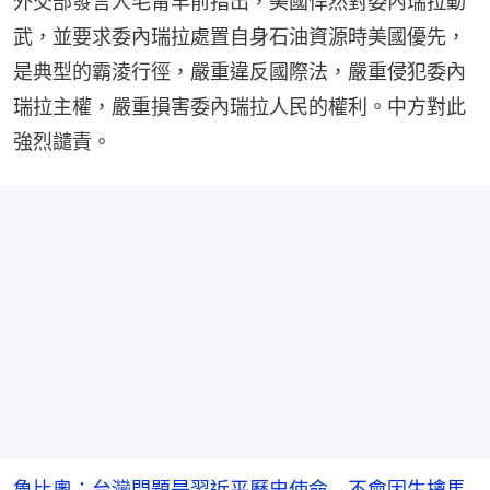
外交部發言人毛甯早前指出，美國悍然對委內瑞拉動
武，並要求委內瑞拉處置自身石油資源時美國優先，
是典型的霸淩行徑，嚴重違反國際法，嚴重侵犯委內
瑞拉主權，嚴重損害委內瑞拉人民的權利。中方對此
強烈譴責。
魯比奧：台灣問題是習近平歷史使命 不會因生擒馬