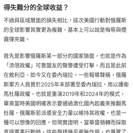
得失難分的全球收益？
不過與區域層面的損失相比，這次美國行動對俄羅斯
的全球影響其實更為複雜，基本上可以說是侮辱與煙
霧彈夾雜。
首先是影響俄羅斯某一部分的國家臉面，也就是作為
「流氓政權」可靠盟友的聲譽遭受打擊，而且是此前
在敘利亞、如今又在委內瑞拉。一些報導聲稱，俄羅
斯軍方人員曾於2025年末部署至委內瑞拉，用以護衛
馬杜羅政權，也就是重演2019年和2024年的模式，
畢竟當時美國明確表示要通過激化國內起義來推翻馬
杜羅，俄羅斯若派遣安全力量以維持其政權，也是一
種可以想像的回應。但現實證明，當華盛頓轉而採取
直接軍事行動時，這些舉措幾乎毫無作用，也暴露了