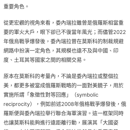
重要角色。
從更宏觀的視角來看，委內瑞拉雖曾是俄羅斯相當重
要的軍火大戶，眼下卻已不復當年風光；而儘管2022
年俄烏戰爭爆發後，委內瑞拉曾在莫斯科的制裁規避
網路中扮演一定角色，其規模也遠不及與中國、印
度、土耳其等國家之間的相關交易。
原本在莫斯科的考量內，不論是委內瑞拉或整個拉
美，都更多被當成俄羅斯戰略的一面對美鏡子，用於
實施所謂「象徵性對等回應」（symbolic 
reciprocity），例如前述2008年俄格戰爭爆發後，俄
羅斯便與委內瑞拉舉行聯合海軍演習。這一框架同時
也讓莫斯科能夠進行遠距離行動，展演其「大國姿