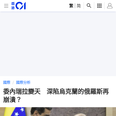
繁
|
简
國際
國際分析
委內瑞拉變天 深陷烏克蘭的俄羅斯再
崩潰？