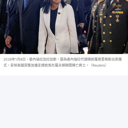
2026年1月8日，委內瑞拉加拉加斯，圖為委內瑞拉代理總統羅德里格斯出席儀
式，哀悼美國突襲並擄走總統馬杜羅夫婦期間陣亡將士。（Reuters）