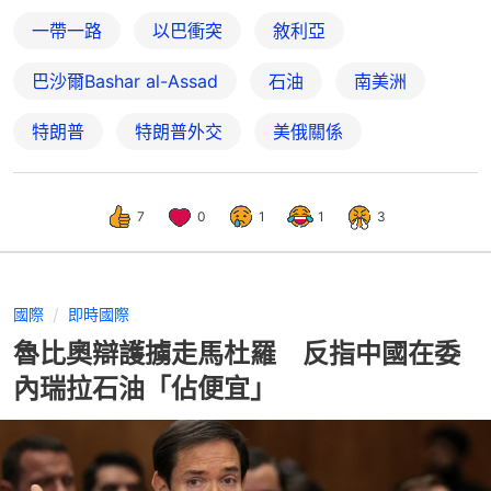
一帶一路
以巴衝突
敘利亞
巴沙爾Bashar al-Assad
石油
南美洲
特朗普
特朗普外交
美俄關係
7
0
1
1
3
國際
即時國際
魯比奧辯護擄走馬杜羅 反指中國在委
內瑞拉石油「佔便宜」