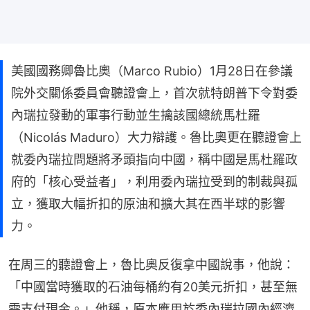
美國國務卿魯比奧（Marco Rubio）1月28日在參議
院外交關係委員會聽證會上，首次就特朗普下令對委
內瑞拉發動的軍事行動並生擒該國總統馬杜羅
（Nicolás Maduro）大力辯護。魯比奧更在聽證會上
就委內瑞拉問題將矛頭指向中國，稱中國是馬杜羅政
府的「核心受益者」，利用委內瑞拉受到的制裁與孤
立，獲取大幅折扣的原油和擴大其在西半球的影響
力。
在周三的聽證會上，魯比奧反復拿中國說事，他說：
「中國當時獲取的石油每桶約有20美元折扣，甚至無
需支付現金。」他稱，原本應用於委內瑞拉國內經濟