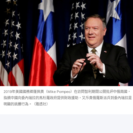
2019年美國國務卿蓬佩奧（Mike Pompeo）在訪問智利期間公開批評中俄兩國，
指摘中國向委內瑞拉的馬杜羅政府提供財政援助，又斥責俄羅斯派兵到委內瑞拉是
明顯的挑釁行為。（路透社）