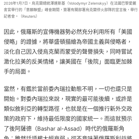
2026年1月7日，烏克蘭總統澤連斯基（Volodymyr Zelenskyy）在法國巴黎愛麗
舍宮舉行的「意願聯盟」峰會期間，簽署有關部署烏克蘭停火部隊的宣言後，舉行
記者會。（Reuters）
因此，俄羅斯的宣傳機器勢必然充分利用所有「美國
侵略」的證據，將華盛頓描繪為帝國主義與侵略者，
淡化自己因入侵烏克蘭而蒙受的聲譽損失，同時嘗試
激化拉美的反美情緒，讓美國在「後院」面臨更加棘
手的局面。
當然，有鑑於當前委內瑞拉動態不明，一切也還只是
開始。對委內瑞拉來說，現實的最可能後續，或許是
類似敘利亞的轉型路徑，也就是在一個推行新外交政
策的政府下，維持最低限度的國家統一。而這就預示
了後阿薩德（Bashar al-Assad）時代的俄羅斯角
色：雖然話語權大幅衰弱，卻不意味著俄羅斯利益將