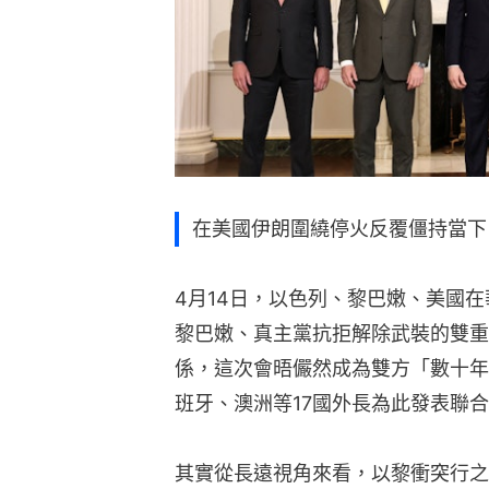
在美國伊朗圍繞停火反覆僵持當下
4月14日，以色列、黎巴嫩、美國
黎巴嫩、真主黨抗拒解除武裝的雙重
係，這次會晤儼然成為雙方「數十年
班牙、澳洲等17國外長為此發表聯
其實從長遠視角來看，以黎衝突行之