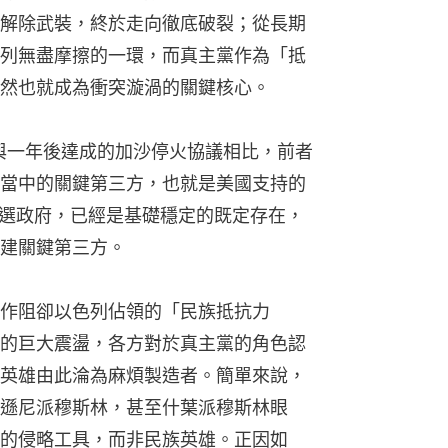
解除武裝，終於走向徹底破裂；從長期
列無盡摩擦的一環，而真主黨作為「抵
然也就成為衝突漩渦的關鍵核心。
上與一年後達成的加沙停火協議相比，前者
當中的關鍵第三方，也就是美國支持的
民選政府，已經是基礎穩定的既定存在，
建關鍵第三方。
作阻卻以色列佔領的「民族抵抗力
的巨大震盪，各方對於真主黨的角色認
英雄由此淪為麻煩製造者。簡單來說，
遜尼派穆斯林，甚至什葉派穆斯林眼
的侵略工具，而非民族英雄。正因如