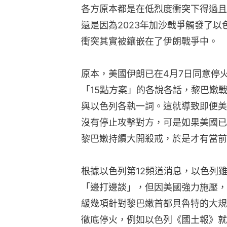
各方原本都是在低烈度衝突下得過且
還是因為2023年加沙戰爭觸發了
衝突其實被鑲嵌在了伊朗戰爭中。
原本，美國伊朗已在4月7日同意停火
「15點方案」的各說各話，黎巴嫩
與以色列各執一詞。這就導致即便美
沒有停止攻擊對方，可是如果美國已
黎巴嫩持續大開殺戒，於是才有當前
根據以色列第12頻道消息，以色列
「邊打邊談」，但因美國強力施壓，
緩幾項針對黎巴嫩首都貝魯特的大規
徹底停火，例如以色列《國土報》就