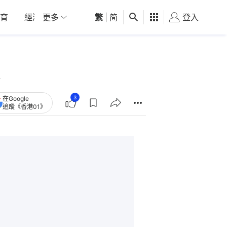
育
經濟
更多
01深圳
繁
觀點
|
简
健康
好食玩飛
登入
女
3
在Google
追蹤《香港01》