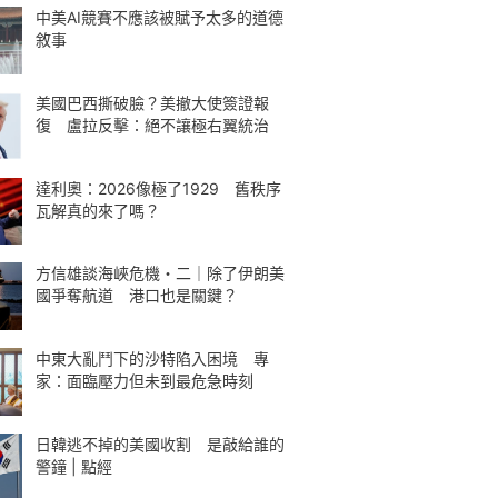
中美AI競賽不應該被賦予太多的道德
敘事
美國巴西撕破臉？美撤大使簽證報
復 盧拉反擊：絕不讓極右翼統治
達利奧：2026像極了1929 舊秩序
瓦解真的來了嗎？
方信雄談海峽危機・二｜除了伊朗美
國爭奪航道 港口也是關鍵？
中東大亂鬥下的沙特陷入困境 專
家：面臨壓力但未到最危急時刻
日韓逃不掉的美國收割 是敲給誰的
警鐘 | 點經