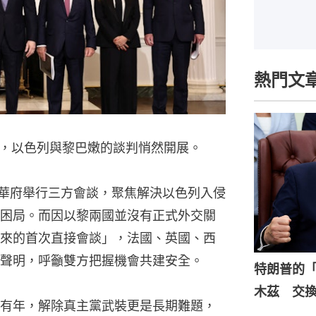
熱門文
，以色列與黎巴嫩的談判悄然開展。
在華府舉行三方會談，聚焦解決以色列入侵
困局。而因以黎兩國並沒有正式外交關
來的首次直接會談」，法國、英國、西
合聲明，呼籲雙方把握機會共建安全。
特朗普的
木茲 交
有年，解除真主黨武裝更是長期難題，