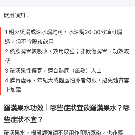
飲用須知：
1 明火煲湯或滾水焗均可，水滾焗20-30分鐘可焗
透，但不宜隔夜飲用
2 熱飲脾胃較吸收，效用較強；凍飲傷脾胃，功效較
低
3 羅漢果性偏寒，適合熱底（風熱）人士
4 脾胃虛寒、年紀大或體虛怕冷者勿服，避免體質雪
上加霜
羅漢果水功效｜哪些症狀宜飲羅漢果水？哪
些症狀不宜？
羅漢果水，楊醫師強調不是用作預防感染，也非藥