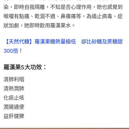
染，即時自我隔離，不知是否心理作用，她也感覺到
喉嚨有點痛、乾涸不適、鼻癢癢等，為遏止病毒、症
狀加劇，她即時飲用羅漢果水。
【天然代糖】羅漢果糖熱量極低　卻比砂糖及蔗糖甜
300倍！
羅漢果5大功效：
清肺利咽
清熱潤肺
化痰止咳
潤腸通便
益肝健脾