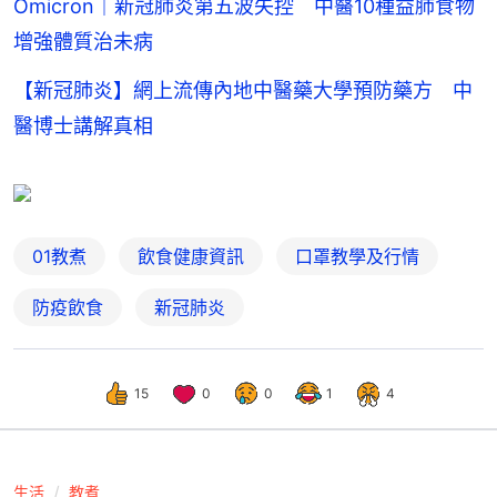
Omicron｜新冠肺炎第五波失控 中醫10種益肺食物
增強體質治未病
【新冠肺炎】網上流傳內地中醫藥大學預防藥方 中
醫博士講解真相
01教煮
飲食健康資訊
口罩教學及行情
防疫飲食
新冠肺炎
15
0
0
1
4
生活
教煮