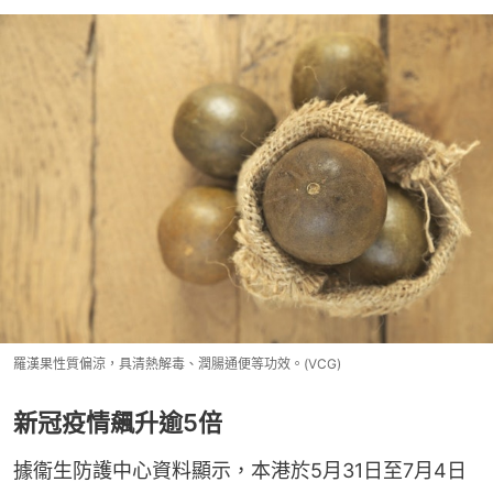
羅漢果性質偏涼，具清熱解毒、潤腸通便等功效。(VCG)
新冠疫情飆升逾5倍
據衞生防護中心資料顯示，本港於5月31日至7月4日