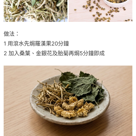
做法：
1 用滾水先焗羅漢果20分鐘
2 加入桑葉、金銀花及胎菊再焗5分鐘即成