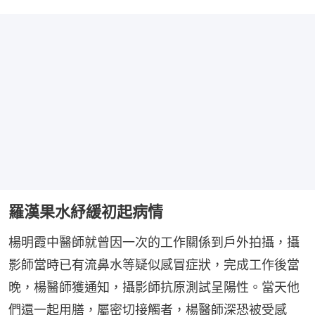
羅漢果水紓緩初起病情
楊明霞中醫師就曾因一次的工作關係到戶外拍攝，攝
影師當時已有流鼻水等疑似感冒症狀，完成工作後當
晚，楊醫師獲通知，攝影師抗原測試呈陽性。當天他
們還一起用膳，屬密切接觸者，楊醫師深恐被受感