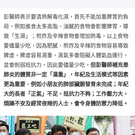
彭醫師表示要清熱解毒化濕，首先不能加重脾胃的負
荷，例如進食太多高脂、油膩的食物會影響脾胃，導
致「生濕」；煎炸及辛辣食物會增加熱毒，以上食物
要儘量少吃，因為肥膩、煎炸及辛辣的食物容易導致
脾虛，脾虛容易濕重，濕氣多會阻礙人體氣血運行，
並會削弱抵抗力，因此要儘量少吃。
但彭醫師補充患
肺炎的體質非一定「濕重」，年紀及生活模式等因素
更為重要
，
例如小朋友的肺部臟腑發育未完成；年紀
大的長者「正氣」不足，抵抗力不夠；工作壓力大、
煩躁不安及經常夜睡的人士，會令身體防禦力降低。