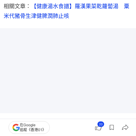
相關文章：
【健康湯水食譜】羅漢果菜乾蘿蔔湯　粟
米代豬骨生津健脾潤肺止咳
20
在Google
追蹤《香港01》