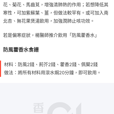
花、菊花、馬齒莧，增強清肺熱的作用；若想降低其
寒性，可加紫蘇葉、薑，但做法較罕有。或可加入南
北杏、無花果煲湯飲用，加強潤肺止咳功效。
若是偏寒症狀，楊醫師推介飲用「防風藿香水」
防風藿香水食譜
材料：防風2錢、荊芥2錢、藿香2錢、佩蘭2錢
做法：將所有材料用滾水焗20分鐘，即可飲用。