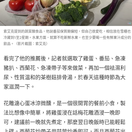
索艾克提到的蔬菜類食品，他說番茄保質期偏短，但自己很愛吃，相信放在雪櫃也
冷藏到1至2星期。水果方面，就算不吃新鮮水果，也至少要喝一些有鮮果汁成分的
飲品。（影片截圖：索艾克）
看完了他的推薦後，記者就選取了雞蛋、番茄、急凍
豬扒、西蘭花、急凍帶子等來做菜，再加一個袪濕利
尿、性質温和的茶樹菇排骨湯，於春天這種時節為大
家滋潤一下。
花雕溏心蛋冰涼微醺，是一個很開胃的餐前小食，製
法比想像中簡單，將雞蛋浸在話梅花雕酒浸一晚即
可，建議前一晚就先煮定，那麼翌日晚飯時已能輕鬆
上碟。西蘭花炒帶子用蒜蓉炒香即可，而且西蘭花出