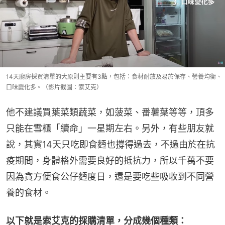
14天廚房採買清單的大原則主要有3點，包括：食材耐放及易於保存、營養均衡、
口味變化多。（影片截圖：索艾克）
他不建議買葉菜類蔬菜，如菠菜、番薯葉等等，頂多
只能在雪櫃「續命」一星期左右。另外，有些朋友就
說，其實14天只吃即食麪也撐得過去，不過由於在抗
疫期間，身體格外需要良好的抵抗力，所以千萬不要
因為貪方便食公仔麪度日，還是要吃些吸收到不同營
養的食材。
以下就是索艾克的採購清單，分成幾個種類：