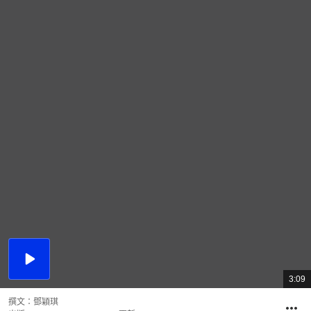
播
放
3:09
總
影
共
片
時
撰文：
鄧穎琪
間