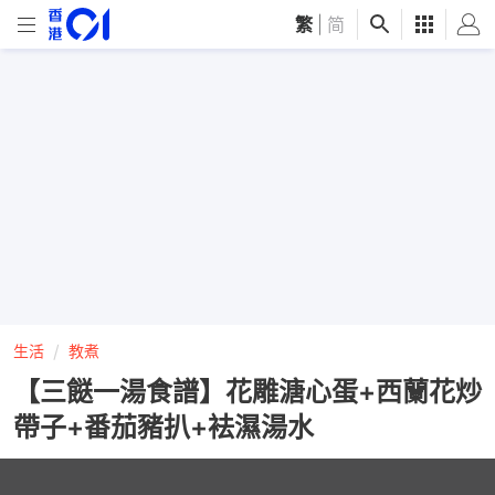
繁
|
简
生活
教煮
【三餸一湯食譜】花雕溏心蛋+西蘭花炒
帶子+番茄豬扒+袪濕湯水