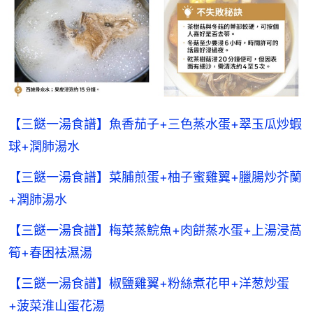
【三餸一湯食譜】魚香茄子+三色蒸水蛋+翠玉瓜炒蝦
球+潤肺湯水
【三餸一湯食譜】菜脯煎蛋+柚子蜜雞翼+臘腸炒芥蘭
+潤肺湯水
【三餸一湯食譜】梅菜蒸鯇魚+肉餅蒸水蛋+上湯浸萵
筍+春困袪濕湯
【三餸一湯食譜】椒鹽雞翼+粉絲煮花甲+洋葱炒蛋
+菠菜淮山蛋花湯