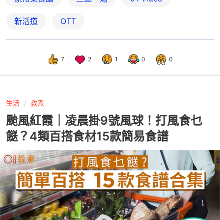
新活道
OTT
7
2
1
0
0
生活
教煮
颱風紅霞｜凌晨掛9號風球！打風食乜
餸？4類百搭食材15款簡易食譜