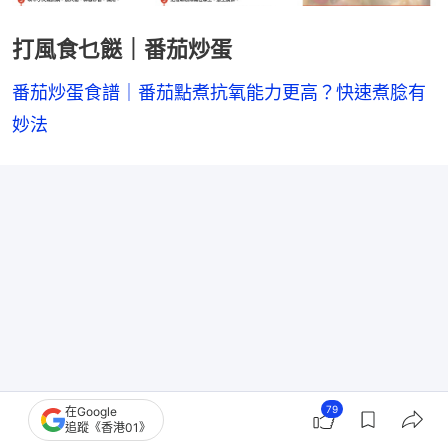
打風食乜餸｜番茄炒蛋
番茄炒蛋食譜｜番茄點煮抗氧能力更高？快速煮腍有
妙法
79
在Google
追蹤《香港01》