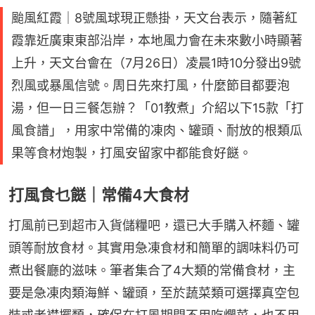
颱風紅霞｜8號風球現正懸掛，天文台表示，隨著紅
霞靠近廣東東部沿岸，本地風力會在未來數小時顯著
上升，天文台會在（7月26日）凌晨1時10分發出9號
烈風或暴風信號。周日先來打風，什麼節目都要泡
湯，但一日三餐怎辦？「01教煮」介紹以下15款「打
風食譜」，用家中常備的凍肉、罐頭、耐放的根類瓜
果等食材炮製，打風安留家中都能食好餸。
打風食乜餸｜常備4大食材
打風前已到超市入貨儲糧吧，還已大手購入杯麵、罐
頭等耐放食材。其實用急凍食材和簡單的調味料仍可
煮出餐廳的滋味。筆者集合了4大類的常備食材，主
要是急凍肉類海鮮、罐頭，至於蔬菜類可選擇真空包