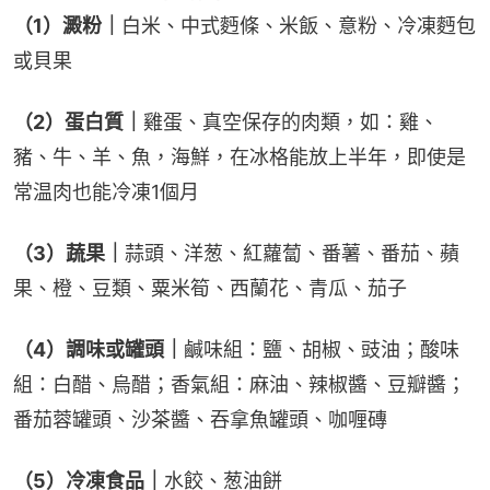
（1）澱粉｜
白米、中式麪條、米飯、意粉、冷凍麪包
或貝果
（2）蛋白質｜
雞蛋、真空保存的肉類，如：雞、
豬、牛、羊、魚，海鮮，在冰格能放上半年，即使是
常温肉也能冷凍1個月
（3）蔬果｜
蒜頭、洋葱、紅蘿蔔、番薯、番茄、蘋
果、橙、豆類、粟米筍、西蘭花、青瓜、茄子
（4）調味或罐頭｜
鹹味組：鹽、胡椒、豉油；酸味
組：白醋、烏醋；香氣組：麻油、辣椒醬、豆瓣醬；
番茄蓉罐頭、沙茶醬、吞拿魚罐頭、咖喱磚
（5）冷凍食品｜
水餃、葱油餅