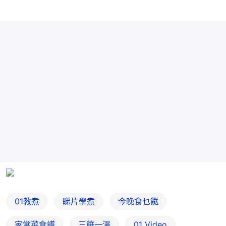
01教煮
睇片學煮
今晚食乜餸
家常菜食譜
三餸一湯
01 Video