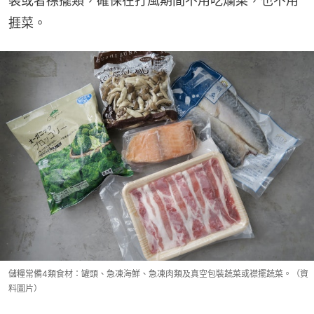
裝或者襟擺類，確保在打風期間不用吃爛菜，也不用
捱菜。
儲糧常備4類食材：罐頭、急凍海鮮、急凍肉類及真空包裝蔬菜或襟擺蔬菜。（資
料圖片）