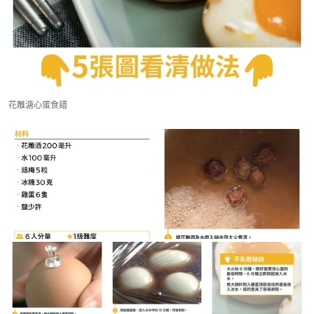
花雕溏心蛋食譜