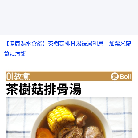
【健康湯水食譜】茶樹菇排骨湯袪濕利尿　加粟米蘿
蔔更清甜