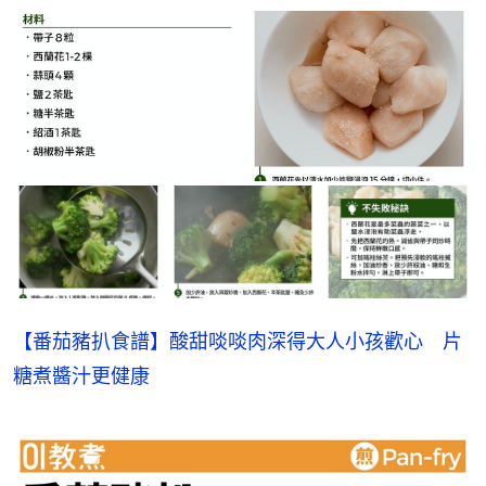
【番茄豬扒食譜】酸甜啖啖肉深得大人小孩歡心　片
糖煮醬汁更健康