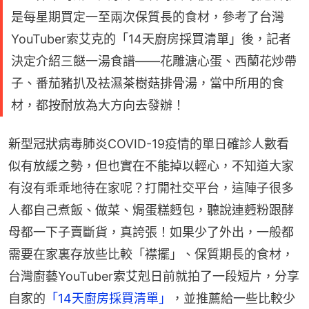
是每星期買定一至兩次保質長的食材，參考了台灣
YouTuber索艾克的「14天廚房採買清單」後，記者
決定介紹三餸一湯食譜——花雕溏心蛋、西蘭花炒帶
子、番茄豬扒及袪濕茶樹菇排骨湯，當中所用的食
材，都按耐放為大方向去發辦！
新型冠狀病毒肺炎COVID-19疫情的單日確診人數看
似有放緩之勢，但也實在不能掉以輕心，不知道大家
有沒有乖乖地待在家呢？打開社交平台，這陣子很多
人都自己煮飯、做菜、焗蛋糕麪包，聽說連麪粉跟酵
母都一下子賣斷貨，真誇張！如果少了外出，一般都
需要在家裏存放些比較「襟擺」、保質期長的食材，
台灣廚藝YouTuber索艾剋日前就拍了一段短片，分享
自家的
「14天廚房採買清單」
，並推薦給一些比較少