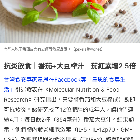
有些人吃了番茄皮會有皮疹等敏感反應。（pexels＠wdnet）
抗炎飲食｜番茄+大豆榨汁 茄紅素增2.5倍
台灣食安專家韋恩在Facebook專「韋恩的食農生
活」
引述發表在《Molecular Nutrition & Food 
Research》研究指出，只要將番茄和大豆榨成汁飲即
可抗發炎。該研究找了12位肥胖的成年人，讓他們連
續4周，每日飲2杯（354毫升）番茄大豆汁。結果顯
示，他們體內發炎細胞激素（IL-5、IL-12p70、GM-
CSF）及肥胖相關的發炎指標（TNF-α）都有明顯降