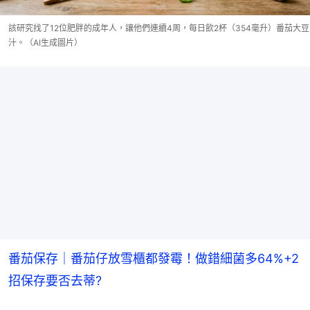
該研究找了12位肥胖的成年人，讓他們連續4周，每日飲2杯（354毫升）番茄大豆
汁。（AI生成圖片）
番茄保存｜番茄仔放雪櫃都發霉！做錯細菌多64%+2
招保存要否去蒂?