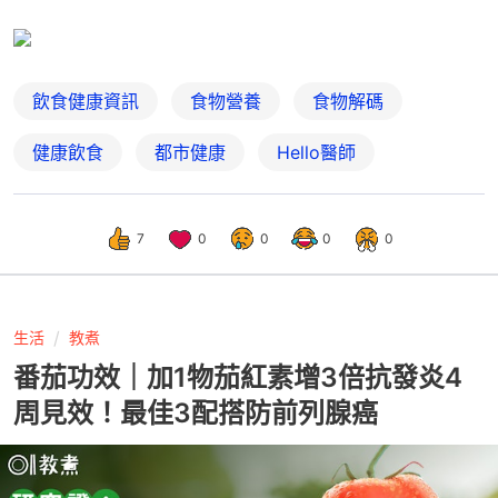
飲食健康資訊
食物營養
食物解碼
健康飲食
都市健康
Hello醫師
7
0
0
0
0
生活
教煮
番茄功效｜加1物茄紅素增3倍抗發炎4
周見效！最佳3配搭防前列腺癌