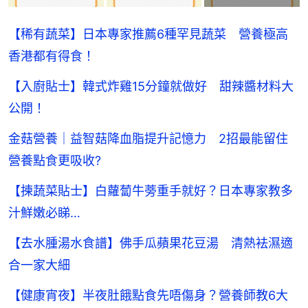
【稀有蔬菜】日本專家推薦6種罕見蔬菜 營養極高
香港都有得食！
【入廚貼士】韓式炸雞15分鐘就做好 甜辣醬材料大
公開！
金菇營養｜益智菇降血脂提升記憶力 2招最能留住
營養點食更吸收?
【揀蔬菜貼士】白蘿蔔牛蒡重手就好？日本專家教多
汁鮮嫩必睇…
【去水腫湯水食譜】佛手瓜蘋果花豆湯 清熱袪濕適
合一家大細
【健康宵夜】半夜肚餓點食先唔傷身？營養師教6大