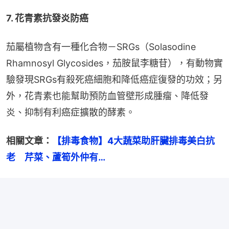
7. 花青素抗發炎防癌
茄屬植物含有一種化合物－SRGs（Solasodine 
Rhamnosyl Glycosides，茄胺鼠李糖苷），有動物實
驗發現SRGs有殺死癌細胞和降低癌症復發的功效；另
外，花青素也能幫助預防血管壁形成腫瘤、降低發
炎、抑制有利癌症擴散的酵素。
相關文章：
【排毒食物】4大蔬菜助肝臟排毒美白抗
老　芹菜、蘆筍外仲有…