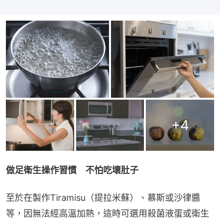
+
4
做足衛生操作習慣　不怕吃壞肚子
至於在製作Tiramisu（提拉米蘇）、慕斯或沙律醬
等，因無法經高溫加熱，這時可選用殺菌液蛋或衛生