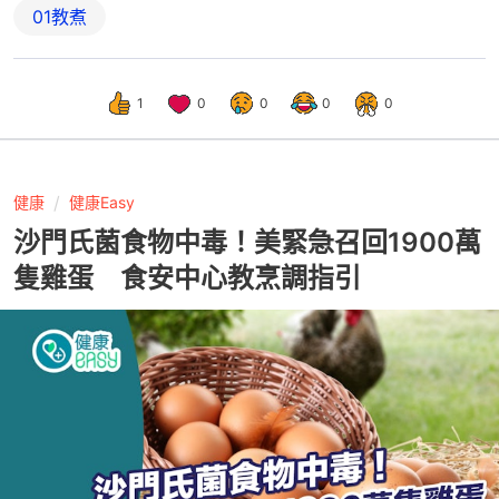
01教煮
1
0
0
0
0
健康
健康Easy
沙門氏菌食物中毒！美緊急召回1900萬
隻雞蛋 食安中心教烹調指引