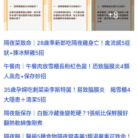
+
8
隔夜菜致命｜28歲準新郎吃隔夜雞身亡！禽流感5症
狀+揀冰鮮雞5招
午餐肉｜午餐肉放雪櫃長粉紅色菌！恐致腦膜炎4類
人高危+保存妙招
35歲孕婦吃剩菜染李斯特菌！易致腦膜炎 揭雪櫃4
大隱患＋清潔5招
隔夜飯保存｜白飯冷藏後變乾硬？1張紙比保鮮膜好
翻熱軟綿像剛煮
隔夜餸｜醫揭5種食物隔夜變毒藥1類湯嚴重可致命！