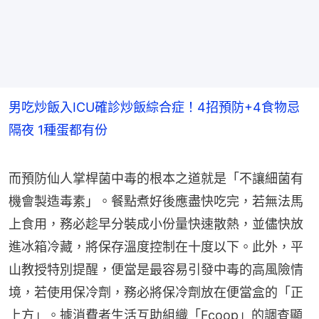
男吃炒飯入ICU確診炒飯綜合症！4招預防+4食物忌
隔夜 1種蛋都有份
而預防仙人掌桿菌中毒的根本之道就是「不讓細菌有
機會製造毒素」。餐點煮好後應盡快吃完，若無法馬
上食用，務必趁早分裝成小份量快速散熱，並儘快放
進冰箱冷藏，將保存溫度控制在十度以下。此外，平
山教授特別提醒，便當是最容易引發中毒的高風險情
境，若使用保冷劑，務必將保冷劑放在便當盒的「正
上方」。據消費者生活互助組織「Fcoop」的調查顯