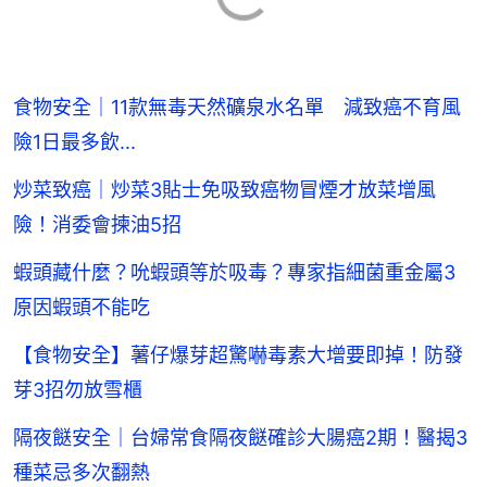
食物安全｜11款無毒天然礦泉水名單 減致癌不育風
險1日最多飲...
炒菜致癌｜炒菜3貼士免吸致癌物冒煙才放菜增風
險！消委會揀油5招
蝦頭藏什麼？吮蝦頭等於吸毒？專家指細菌重金屬3
原因蝦頭不能吃
【食物安全】薯仔爆芽超驚嚇毒素大增要即掉！防發
芽3招勿放雪櫃
隔夜餸安全｜台婦常食隔夜餸確診大腸癌2期！醫揭3
種菜忌多次翻熱