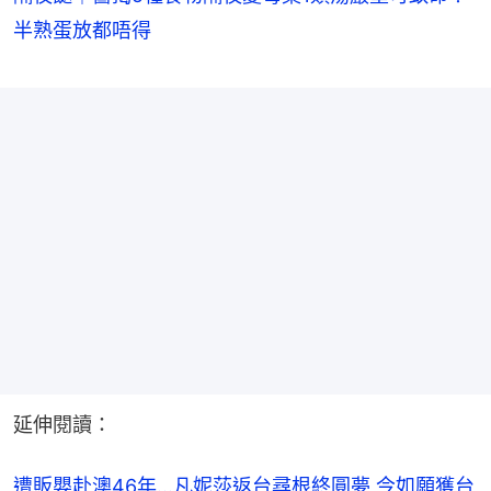
半熟蛋放都唔得
延伸閱讀：
遭販嬰赴澳46年…凡妮莎返台尋根終圓夢 今如願獲台