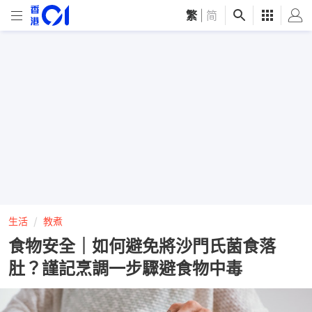
繁
|
简
生活
教煮
食物安全｜如何避免將沙門氏菌食落
肚？謹記烹調一步驟避食物中毒