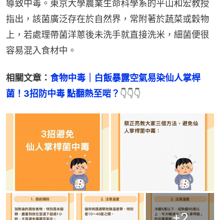
導致中毒。東京大學農業生命科學系的平山和宏教授
指出，該菌廣泛存在於自然界，常附著於蔬菜或穀物
上，若處理帶菌洋蔥後未洗手就直接洗米，細菌便很
容易混入食材中。
相關文章：
食物中毒｜白飯暴露空氣易染仙人掌桿
菌！3招防中毒 點翻熱至啱？
👇👇👇
+
2