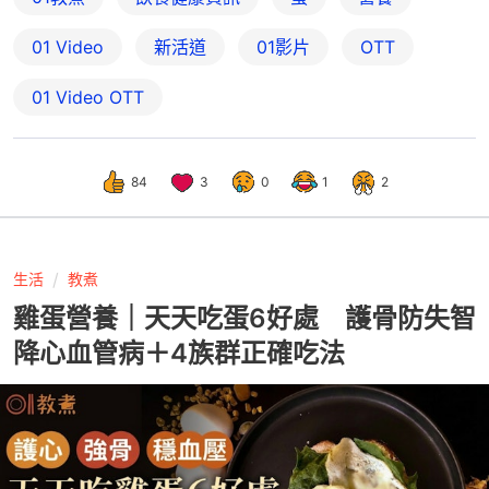
01 Video
新活道
01影片
OTT
01‌ ‌Video‌ ‌OTT
84
3
0
1
2
生活
教煮
雞蛋營養｜天天吃蛋6好處 護骨防失智
降心血管病＋4族群正確吃法