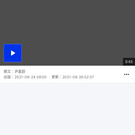
播
放
0:43
總
影
共
片
時
撰文：
尹嘉蔚
間
出版：
2021-06-24 08:00
更新：
2021-06-26 02:37