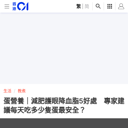
繁
|
简
生活
教煮
蛋營養｜減肥護眼降血脂5好處 專家建
議每天吃多少隻蛋最安全？