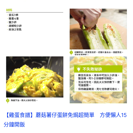
【雞蛋食譜】蘑菇薯仔蛋餅免焗超簡單　方便懶人15
分鐘開飯