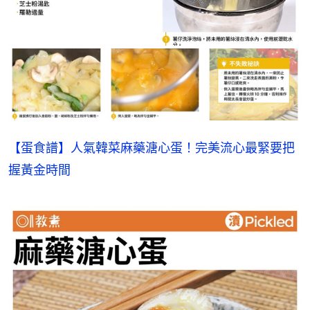
【蛋食譜】人氣韓菜麻藥溏心蛋！完美流心最緊要把
握黃金時間