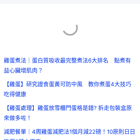
雞蛋煮法｜蛋白質吸收最完整煮法6大排名 點煮有
益心臟增肌肉？
【雞蛋】研究證食蛋黃可防中風 教你煮蛋4大技巧
吃得健康
【雞蛋處理】雞蛋放雪櫃門蛋格是錯? 拆走包裝盒原
來做多咗！
減肥餐單｜4周雞蛋減肥法1個月減22磅！10原則日日