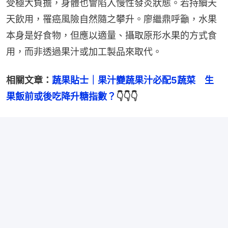
受極大負擔，身體也會陷入慢性發炎狀態。若持續天
天飲用，罹癌風險自然隨之攀升。廖繼鼎呼籲，水果
本身是好食物，但應以適量、攝取原形水果的方式食
用，而非透過果汁或加工製品來取代。
相關文章：
蔬果貼士｜果汁變蔬果汁必配5蔬菜　生
果飯前或後吃降升糖指數？
👇👇👇