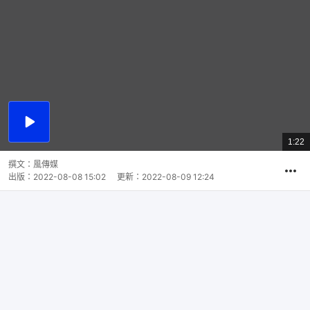
播
放
1:22
總
影
共
片
時
撰文：
風傳媒
間
出版：
2022-08-08 15:02
更新：
2022-08-09 12:24