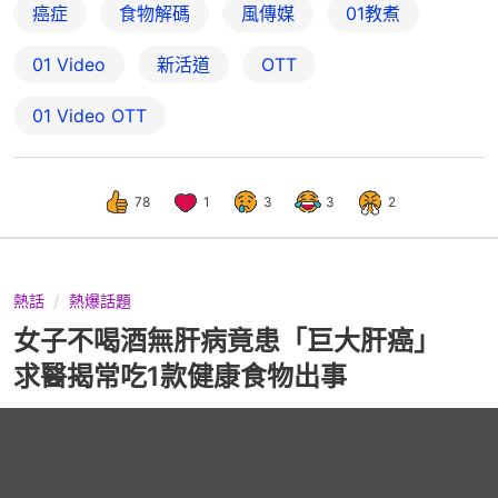
癌症
食物解碼
風傳媒
01教煮
01 Video
新活道
OTT
01‌ ‌Video‌ ‌OTT
78
1
3
3
2
熱話
熱爆話題
女子不喝酒無肝病竟患「巨大肝癌」
求醫揭常吃1款健康食物出事