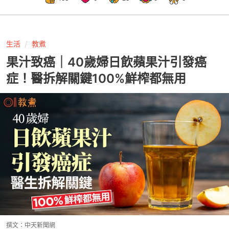
生活
教煮
果汁致癌｜40歲婦日飲蘋果汁引發癌
症！醫拆解關鍵100%鮮榨都無用
撰文：
中天新聞網