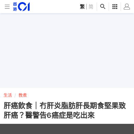
繁
|
简
生活
教煮
肝癌飲食｜冇肝炎脂肪肝長期食堅果致
肝癌？醫警告6癌症是吃出來