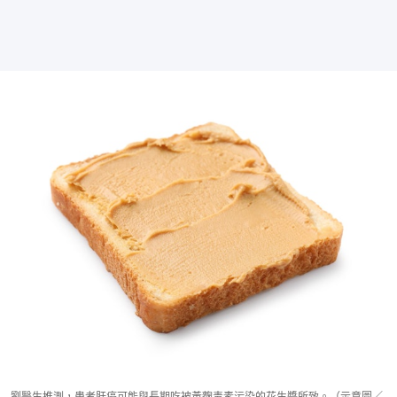
劉醫生推測，患者肝癌可能與長期吃被黃麴毒素污染的花生醬所致。（示意圖／