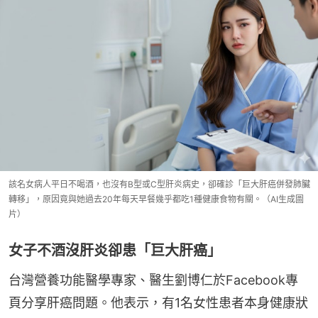
該名女病人平日不喝酒，也沒有B型或C型肝炎病史，卻確診「巨大肝癌併發肺臟
轉移」，原因竟與她過去20年每天早餐幾乎都吃1種健康食物有關。（AI生成圖
片）
女子不酒沒肝炎卻患「巨大肝癌」
台灣營養功能醫學專家、醫生劉博仁於Facebook專
頁分享肝癌問題。他表示，有1名女性患者本身健康狀