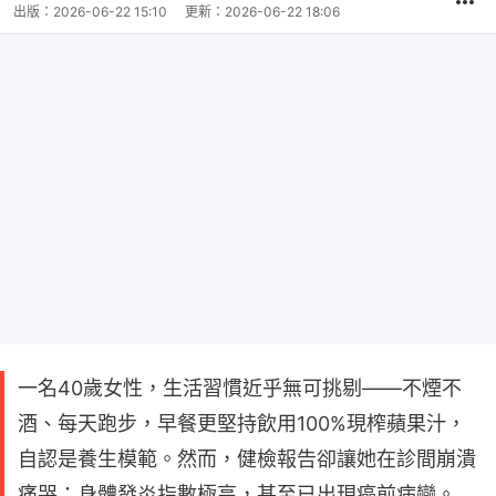
出版：
2026-06-22 15:10
更新：
2026-06-22 18:06
一名40歲女性，生活習慣近乎無可挑剔——不煙不
酒、每天跑步，早餐更堅持飲用100%現榨蘋果汁，
自認是養生模範。然而，健檢報告卻讓她在診間崩潰
痛哭：身體發炎指數極高，甚至已出現癌前病變。