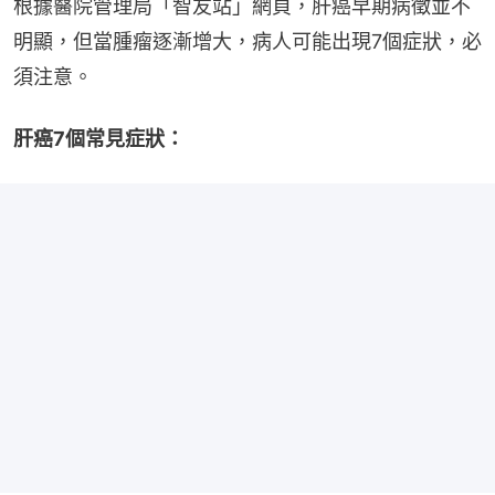
根據醫院管理局「智友站」網頁，肝癌早期病徵並不
明顯，但當腫瘤逐漸增大，病人可能出現7個症狀，必
須注意。
肝癌7個常見症狀：