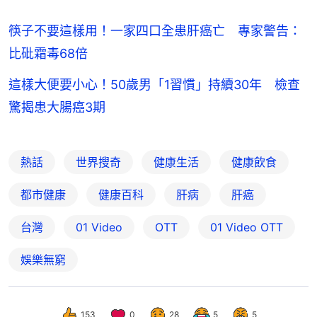
筷子不要這樣用！一家四口全患肝癌亡 專家警告：
比砒霜毒68倍
這樣大便要小心！50歲男「1習慣」持續30年 檢查
驚揭患大腸癌3期
熱話
世界搜奇
健康生活
健康飲食
都市健康
健康百科
肝病
肝癌
台灣
01 Video
OTT
01‌ ‌Video‌ ‌OTT
娛樂無窮
153
0
28
5
5