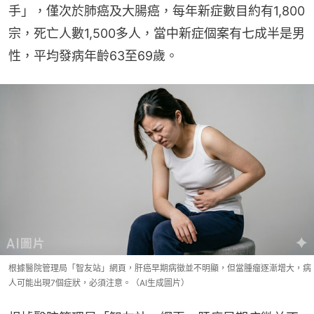
手」，僅次於肺癌及大腸癌，每年新症數目約有1,800
宗，死亡人數1,500多人，當中新症個案有七成半是男
性，平均發病年齡63至69歲。
根據醫院管理局「智友站」網頁，肝癌早期病徵並不明顯，但當腫瘤逐漸增大，病
人可能出現7個症狀，必須注意。（AI生成圖片）