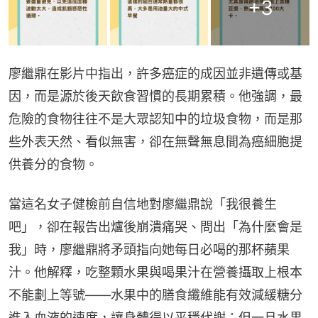
+
3
廖繼鼎在影片中指出，許多癌症的成因並非遺傳或基
因，而是源於後天飲食習慣的長期累積。他強調，最
危險的食物往往不是大眾認知中的垃圾食物，而是那
些外表天然、看似無害，卻在無聲無息間為癌細胞提
供養分的食物。
當這名女子健檢前自信地對廖繼鼎說「我很養生
吧」，卻在報告出爐後崩潰痛哭、問出「為什麼會是
我」時，廖繼鼎將矛頭指向她每日必喝的那杯蘋果
汁。他解釋，吃整顆水果與喝果汁在營養攝取上根本
不能劃上等號——水果中的膳食纖維能有效減緩糖分
進入血液的速度，讓身體得以平穩代謝；但一旦水果