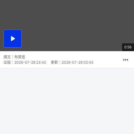
播
放
0:56
總
影
共
片
時
撰文：
布萊恩
間
出版：
2026-07-28 23:42
更新：
2026-07-29 02:43