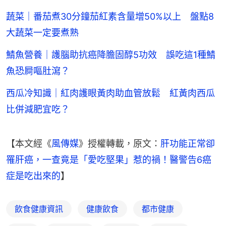
蔬菜｜番茄煮30分鐘茄紅素含量增50%以上 盤點8
大蔬菜一定要煮熟
鯖魚營養｜護腦助抗癌降膽固醇5功效 誤吃這1種鯖
魚恐屙嘔肚瀉？
西瓜冷知識｜紅肉護眼黃肉助血管放鬆 紅黃肉西瓜
比併減肥宜吃？
【本文經《
風傳媒
》授權轉載，原文：
肝功能正常卻
罹肝癌，一查竟是「愛吃堅果」惹的禍！醫警告6癌
症是吃出來的
】
飲食健康資訊
健康飲食
都市健康