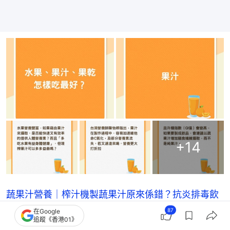
+
14
蔬果汁營養｜榨汁機製蔬果汁原來係錯？抗炎排毒飲
用6招穩定血糖
87
在Google
追蹤《香港01》