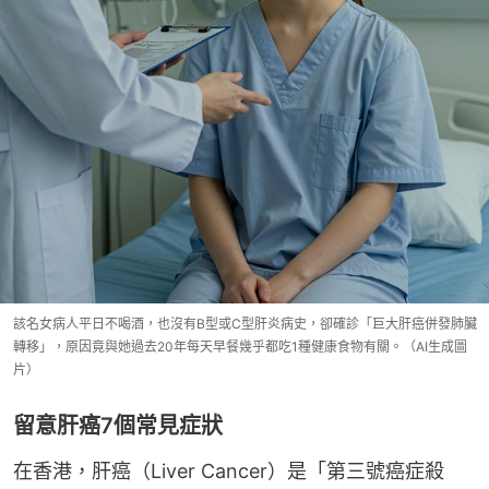
該名女病人平日不喝酒，也沒有B型或C型肝炎病史，卻確診「巨大肝癌併發肺臟
轉移」，原因竟與她過去20年每天早餐幾乎都吃1種健康食物有關。（AI生成圖
片）
留意肝癌7個常見症狀
在香港，肝癌（Liver Cancer）是「第三號癌症殺