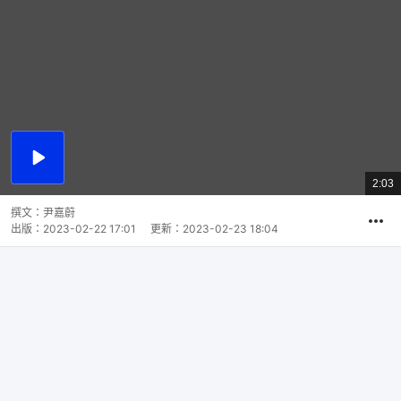
播
放
2:03
總
影
共
片
時
撰文：
尹嘉蔚
間
出版：
2023-02-22 17:01
更新：
2023-02-23 18:04