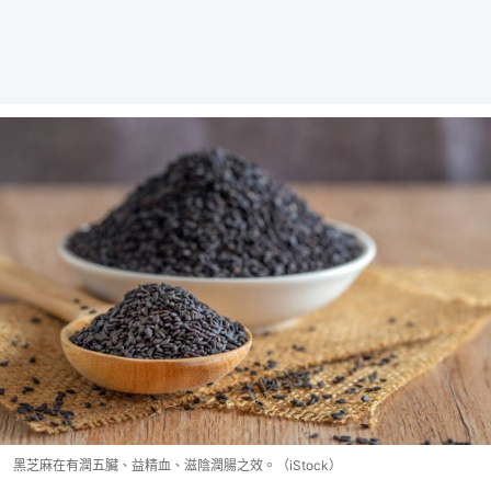
黑芝麻在有潤五臟、益精血、滋陰潤腸之效。（iStock）