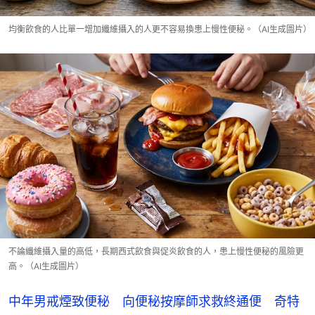
均衡飲食的人比單一增加纖維攝入的人更不容易換患上慢性便秘。（AI生成圖片）
不論纖維攝入量的高低，長期西式飲食與促炎飲食的人，患上慢性便秘的風險更
高。（AI生成圖片）
中年男戒煙致便秘 向便秘按摩師求救終通便 奇特