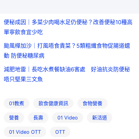
便秘成因｜多菜少肉喝水足仍便秘？改善便秘10種高
單寧飲食宜少吃
颱風樺加沙｜打風唔食貴菜？5類粗纖食物促腸道蠕
動 防便秘糖尿病
減肥地雷｜長吃水煮餐缺油6害處 好油抗炎防便秘
唔只堅果三文魚
01教煮
飲食健康資訊
食物營養
營養
長壽
01 Video
新活道
01‌ ‌Video‌ ‌OTT
OTT