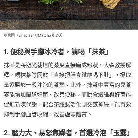
示意圖（Unsplash@Matcha & CO）
1. 便秘與手腳冰冷者，請喝「抹茶」
抹茶是將避光栽培的茶葉直接磨成粉狀，大森教授解
釋，喝抹茶等同於「直接把膳食纖維喝下肚」，攝取
量遠勝於一般沖泡的茶葉。此外，抹茶中豐富的兒茶
素能增加腸道好菌、改善便秘。而膳食纖維與好菌能
促進新陳代謝，配合茶胺酸活化副交感神經，能有效
抑制手腳血管收縮，改善虛寒體質。
2. 壓力大、易怒焦躁者，首選冷泡「玉露」