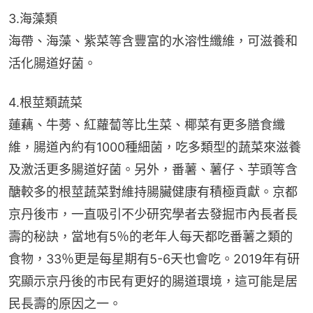
3.海藻類
海帶、海藻、紫菜等含豐富的水溶性纖維，可滋養和
活化腸道好菌。
4.根莖類蔬菜
蓮藕、牛蒡、紅蘿蔔等比生菜、椰菜有更多膳食纖
維，腸道內約有1000種細菌，吃多類型的蔬菜來滋養
及激活更多腸道好菌。另外，番薯、薯仔、芋頭等含
醣較多的根莖蔬菜對維持腸臟健康有積極貢獻。京都
京丹後市，一直吸引不少研究學者去發掘市內長者長
壽的秘訣，當地有5％的老年人每天都吃番薯之類的
食物，33％更是每星期有5-6天也會吃。2019年有研
究顯示京丹後的市民有更好的腸道環境，這可能是居
民長壽的原因之一。