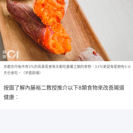
京都京丹後市有5％的長壽長者每天都吃番薯之類的食物，33％更是每星期有5-6
天也會吃。（尹嘉蔚攝）
按圖了解內藤裕二教授推介以下8類食物來改善腸道
健康︰