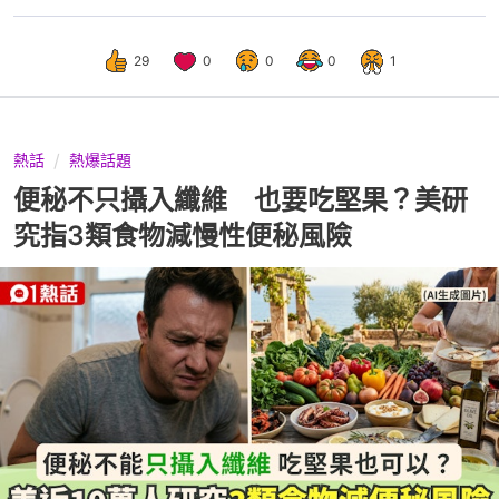
29
0
0
0
1
熱話
熱爆話題
便秘不只攝入纖維 也要吃堅果？美研
究指3類食物減慢性便秘風險