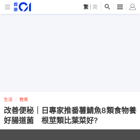
繁
|
简
生活
教煮
改善便秘｜日專家推番薯鯖魚8類食物養
好腸道菌 根莖類比葉菜好?