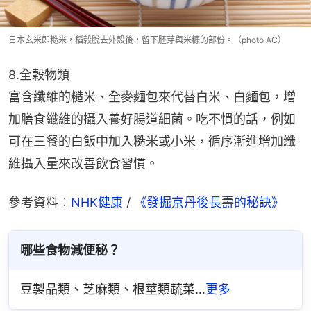
日本玄米即糙米，稻榖脫去外殼後，留下胚芽與米糠的部份。（photo AC）
8.全穀物類
富含纖維的糙米、全麥麵包來代替白米、白麵包，增
加膳食纖維的攝入養好腸道細菌。吃不慣的話，例如
可在三餐的白飯中加入糙米或小米，循序漸進增加纖
維攝入量來改善飲食習慣。
參考資料︰
NHK健康
 / 
《發掘京丹後長壽的秘訣》
哪些食物減便秘？
豆製品類、芝麻類、根莖類蔬菜…
更多