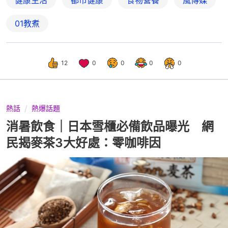
01教煮
12
0
0
0
0
熱話
熱爆話題
消暑飲食｜日本雪櫃必備飲品曝光 網
民揭麥茶3大好處：零咖啡因