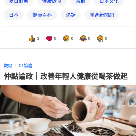
夏日消暑
健康飲食
雪櫃
日本文化
日本
健康百科
熱話
聯合新聞網
3
0
0
0
0
觀點
01論壇
仲點論政｜改善年輕人健康從喝茶做起