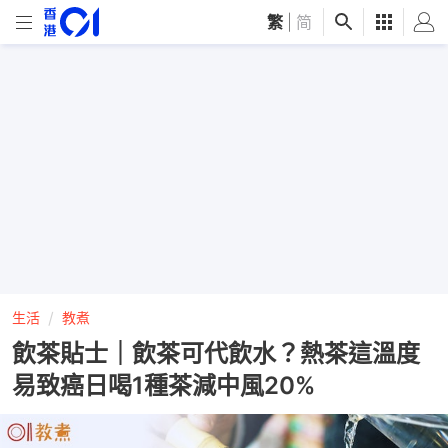
繁
|
简
生活
教煮
飲茶貼士｜飲茶可代飲水？熱茶這溫度
易致癌日喝1種茶減中風20%