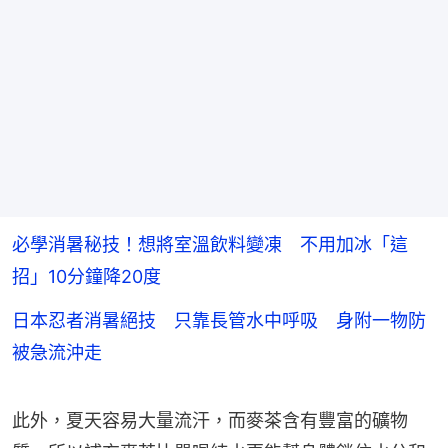
必學消暑秘技！想將室溫飲料變凍 不用加冰「這
招」10分鐘降20度
日本忍者消暑絕技 只靠長管水中呼吸 身附一物防
被急流沖走
此外，夏天容易大量流汗，而麥茶含有豐富的礦物