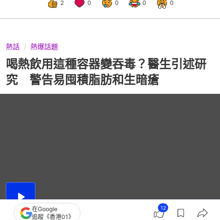
2
0
0
0
0
熱話
熱爆話題
喝熱飲用這種容器變吞毒？醫生引述研
究 警告易囤積脂肪和生暗瘡
播
12
放
在Google
1:19
總
影
追蹤《香港01》
共