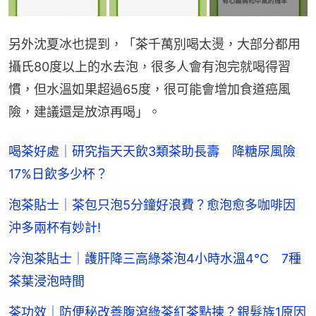
另外沈夏冰也提到，「茶千萬別喝太燙，大部分都用
攝氏80度以上的水去泡，很多人會有泡完就喝得習
慣，但水溫如果超過65度，很可能會增加食道癌風
險，建議還是放涼再喝」。
喝茶好處｜研究指天天飲3類茶助長壽 降糖尿風險
17%日飲多少杯？
泡茶貼士｜茶包只泡5分鐘好浪費？愈泡愈多咖啡因
沖多兩杯有妙計!
冷泡茶貼士｜護肝降三高綠茶泡4小時水溫4°C 7種
茶葉浸泡時間
茶功效｜防便秘改善腹瀉綠茶紅茶點揀？銀髮族1原因