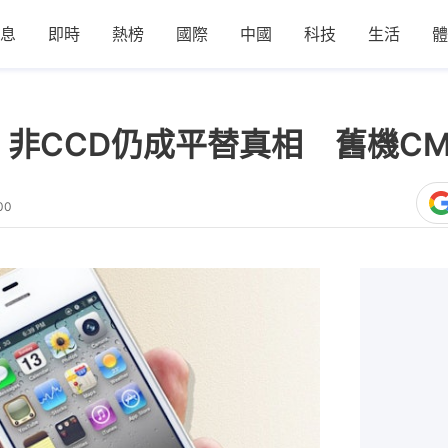
息
即時
熱榜
國際
中國
科技
生活
體
古潮！非CCD仍成平替真相 舊機
00