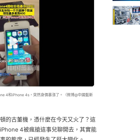
 4和iPhone 4s，突然身價暴漲了。（微博@中國藍新
頓的古董機，憑什麼在今天又火了？這
Phone 4被瘋搶這事兒聊開去，其實能
事的態度，已經發生了挺大變化。