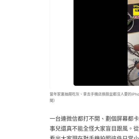
當年家裏抽屜吃灰、拿去手機店換臉盆都沒人要的iPhone
聞）
一台連微信都打不開、劃個屏幕都卡
事兒還真不能全怪大家盲目跟風。從i
看出大家現在對手機拍照這件日常小