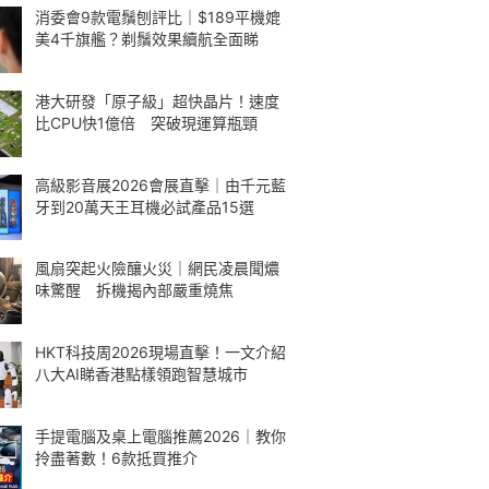
消委會9款電鬚刨評比｜$189平機媲
美4千旗艦？剃鬚效果續航全面睇
港大研發「原子級」超快晶片！速度
比CPU快1億倍 突破現運算瓶頸
高級影音展2026會展直擊｜由千元藍
牙到20萬天王耳機必試產品15選
風扇突起火險釀火災｜網民凌晨聞燶
味驚醒 拆機揭內部嚴重燒焦
HKT科技周2026現場直擊！一文介紹
八大AI睇香港點樣領跑智慧城市
手提電腦及桌上電腦推薦2026｜教你
拎盡著數！6款抵買推介