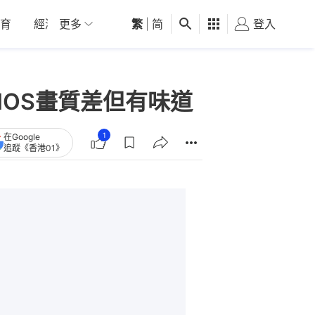
育
經濟
更多
01深圳
繁
觀點
|
简
健康
好食玩飛
登入
女
CMOS畫質差但有味道
1
在Google
追蹤《香港01》