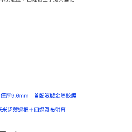
摺合僅厚9.6mm 首配液態金屬鉸鏈
 1.1毫米超薄邊框＋四邊瀑布螢幕