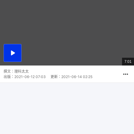
播
放
7:01
總
影
共
片
時
撰文：
理科太太
間
出版：
2021-06-12 07:03
更新：
2021-06-14 02:25