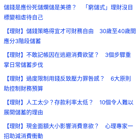
儲錢是應份死儲爛儲是美德？ 「窮儲式」理財沒目
標變相虐待自己
【理財】儲錢策略得宜才可財務自由 30歲至40歲間
應分3階段儲蓄
【理財】不敢記帳因在逃避消費欲望？ 3個步驟重
掌日常儲蓄步伐
【理財】過度限制用錢反致壓力罪咎感？ 6大原則
助控制財務預算
【理財】人工太少？存款利率太低？ 10個令人難以
展開儲蓄的理由
【理財】現金面額大小影響消費意欲？ 心理專家一
招助減消費衝動