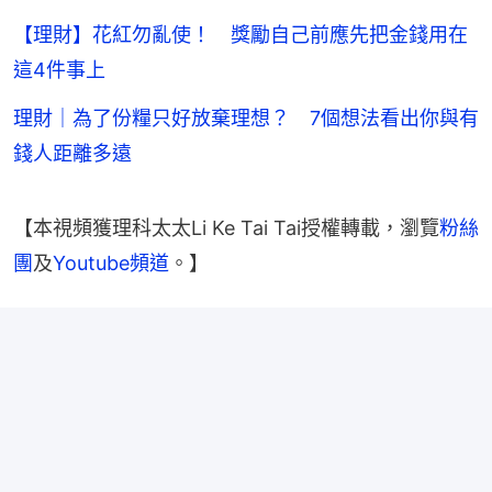
【理財】花紅勿亂使！ 獎勵自己前應先把金錢用在
這4件事上
理財｜為了份糧只好放棄理想？ 7個想法看出你與有
錢人距離多遠
【本視頻獲理科太太Li Ke Tai Tai授權轉載，瀏覽
粉絲
團
及
Youtube頻道
。】