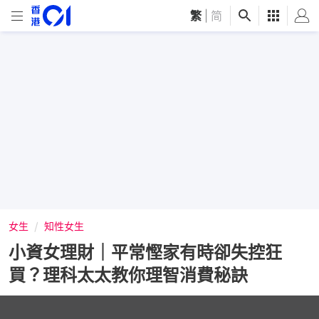
繁
|
简
女生
知性女生
小資女理財｜平常慳家有時卻失控狂
買？理科太太教你理智消費秘訣