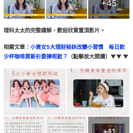
+
45
理科太太的完整講解，歡迎欣賞置頂影片。
相關文章：
小資女5大理財秘訣改變小習慣　每日飲
少杯咖啡買新衫要揀呢款？
（點擊放大閱讀）▼▼ ▼
+
11