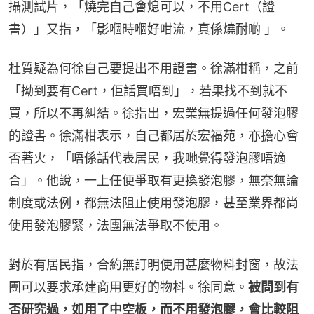
攝測試片，「燒完自己會熄可以，不用Cert（證
書）」又指，「影嗰時嗰好咁流，真係燒耐啲 」。
杜質疑為何徐自己要提出不用證書。徐滿柑稱，之前
「拗到要有Cert，佢話買唔到」，若果找不到就不
買，所以不再糾結。徐指出，宏業無提過任何發泡膠
的證書。徐滿柑表示，自己都居於宏福苑，亦擔心會
否著火，「唔係話代表居民，我哋覺得發泡膠唔適
合」。他說，一上任便爭取有更換發泡膠，無奈無論
制度或法例，都無法阻止使用發泡膠，甚至業界都尚
使用發泡膠緊，法團無法爭取不使用。
對於有居民指，合約無訂明使用甚麼物料封窗，故法
團可以要求承建商用更好的物枓。徐同意。
被問到有
否研究過，如用了中空板，而不用發泡膠，會比較阻