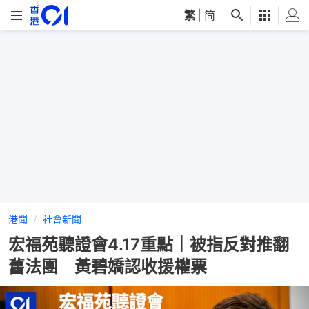
繁
|
简
港聞
社會新聞
宏福苑聽證會4.17重點｜被指反對推翻
舊法團 黃碧嬌認收援權票