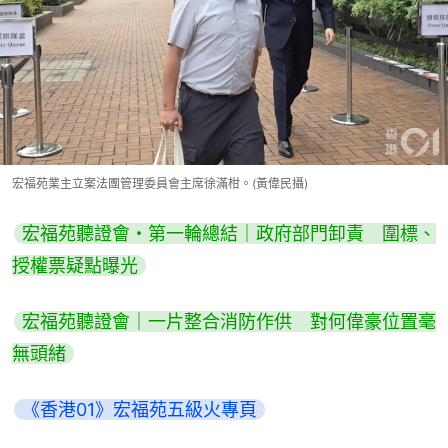
宏福苑業主立案法團管理委員會主席徐滿柑。(黃偉民攝)
宏福苑聽證會・第一輪總結｜政府部門卸責　圍標、
授權票疑點曝光
宏福苑聽證會｜一片整合消防作供　對何偉豪位置毫
無頭緒
《香港01》宏福苑五級火專頁