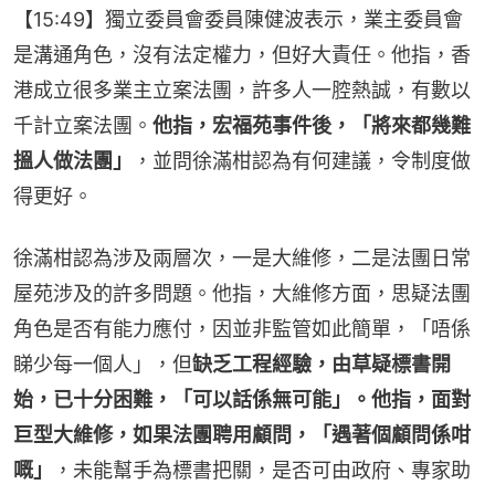
【15:49】獨立委員會委員陳健波表示，業主委員會
是溝通角色，沒有法定權力，但好大責任。他指，香
港成立很多業主立案法團，許多人一腔熱誠，有數以
千計立案法團。
他指，宏福苑事件後，「將來都幾難
搵人做法團」
，並問徐滿柑認為有何建議，令制度做
得更好。
徐滿柑認為涉及兩層次，一是大維修，二是法團日常
屋苑涉及的許多問題。他指，大維修方面，思疑法團
角色是否有能力應付，因並非監管如此簡單，「唔係
睇少每一個人」，但
缺乏工程經驗，由草疑標書開
始，已十分困難，「可以話係無可能」。他指，面對
巨型大維修，如果法團聘用顧問，「遇著個顧問係咁
嘅」
，未能幫手為標書把關，是否可由政府、專家助