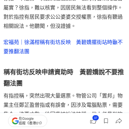
屬實？徐指，難以核實，因居民無法看到整個操作。
對於指控有居民要求公公婆婆交授權票，徐指有聽過
相關說法。他聽聞，但沒證據。
宏福苑｜徐滿柑稱有街坊反映 黃碧嬌擺街站時籲不
要推翻法團
稱有街坊反映申請資助時 黃碧嬌說不要推
翻法團
有指控稱，突然出現大量選票。物管公司「置邦」物
業主任鄭芷盈曾指或有誤會，因涉及電腦點票，需要
集合一堆票才數。徐回應該說法時稱，他上任見到的
37
在Google
做法時，派出來的票數有業權份數，他認知是開會前
追蹤《香港01》