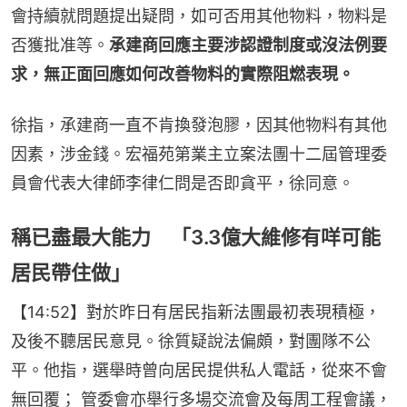
會持續就問題提出疑問，如可否用其他物料，物料是
否獲批准等。
承建商回應主要涉認證制度或沒法例要
求，無正面回應如何改善物料的實際阻燃表現。
徐指，承建商一直不肯換發泡膠，因其他物料有其他
因素，涉金錢。宏福苑第業主立案法團十二屆管理委
員會代表大律師李律仁問是否即貪平，徐同意。
稱已盡最大能力 「3.3億大維修有咩可能
居民帶住做」
【14:52】對於昨日有居民指新法團最初表現積極，
及後不聽居民意見。徐質疑說法偏頗，對團隊不公
平。他指，選舉時曾向居民提供私人電話，從來不會
無回覆； 管委會亦舉行多場交流會及每周工程會議，