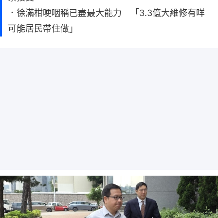
．徐滿柑哽咽稱已盡最大能力 「3.3億大維修有咩
可能居民帶住做」