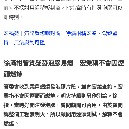
前何不探討用鋁塑板封窗，他指當時有指發泡膠可以
即時𠝹。
宏福苑｜質疑發泡膠封窗 徐滿柑稱宏業、鴻毅堅
持 無法與制可阻
徐滿柑曾質疑發泡膠易燃 宏業稱不會因煙
頭燃燒
管委會收到業戶燃燒發泡膠片段，並向宏業查詢。宏
業指不會因煙頭而燃燒，明火持續則另作別論。徐
指，當時好關注發泡膠，曾問顧問可否用，由於顧問
稱整個工程無明火，所以顧問用煙頭測試，解釋不會
燃燒。