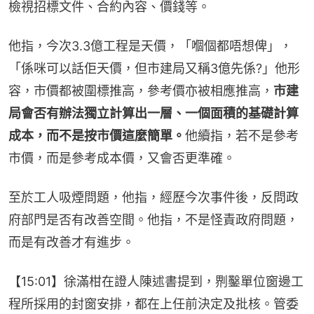
檢視招標文件、合約內容、價錢等。
他指，今次3.3億工程是天價，「嗰個都唔想俾」，
「係咪可以話佢天價，但市建局又稱3億先係?」他形
容，市價都被圍標推高，參考價亦被相應推高，
市建
局會否有辦法獨立計算出一層、一個面積的基礎計算
成本，而不是按市價這麼簡單。
他續指，若不是參考
市價，而是參考成本價，又會否更準確。
至於工人吸煙問題，他指，經歷今次事件後，反問政
府部門是否有改善空間。他指，不是怪責政府問題，
而是有改善才有進步。
【15:01】徐滿柑在證人陳述書提到，𠝹鑿單位窗邊工
程所採用的封窗安排，都在上任前決定及批核。管委