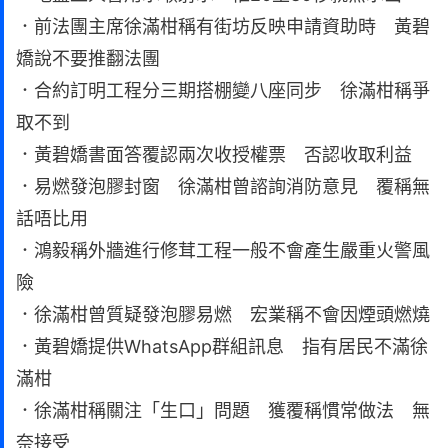
．前法團主席徐滿柑稱有街坊反映申請資助時 黃碧
嬌說不要推翻法團
．合約訂明工程分三期搭棚變八座同步 徐滿柑稱爭
取不到
．黃碧嬌書面答覆認兩次收授權票 否認收取利益
．易燃發泡膠封窗 徐滿柑曾諮詢消防意見 覆稱無
話唔比用
．鴻毅稱外牆進行修茸工程一般不會產生嚴重火警風
險
．徐滿柑曾質疑發泡膠易燃 宏業稱不會因煙頭燃燒
．黃碧嬌提供WhatsApp群組訊息 指有居民不滿徐
滿柑
．徐滿柑稱關注「生口」問題 獲覆稱慣常做法 無
奈接受