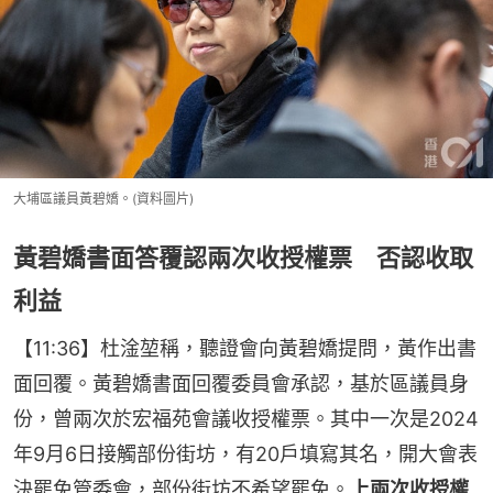
大埔區議員黃碧嬌。(資料圖片)
黃碧嬌書面答覆認兩次收授權票 否認收取
利益
【11:36】杜淦堃稱，聽證會向黃碧嬌提問，黃作出書
面回覆。黃碧嬌書面回覆委員會承認，基於區議員身
份，曾兩次於宏福苑會議收授權票。其中一次是2024
年9月6日接觸部份街坊，有20戶填寫其名，開大會表
決罷免管委會，部份街坊不希望罷免。
上兩次收授權