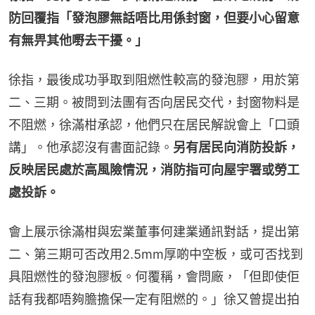
防回覆指「發泡膠無話唔比用係封窗，但要小心留意
有無畀其他嘢去干擾。」
徐指，最後成功爭取到阻燃性較高的發泡膠，用於第
二、三期。被問到法團有否向居民交代，封窗物料是
不阻燃，徐滿柑承認，他們只在居民解說會上「口頭
講」。他承認沒有書面記錄。
另有居民向消防投訴，
反映居民處於高風險情況，消防指可向屋宇署或勞工
處投訴。
會上展示徐滿柑與宏業董事何建業通訊對話，提出第
二、第三期可否改用2.5mm厚啲中空板，或可否找到
具阻燃性的發泡膠板。何覆稱，會問廠，「但即使佢
話有我都唔夠膽擔保一定有阻燃的。」徐又曾提出拍