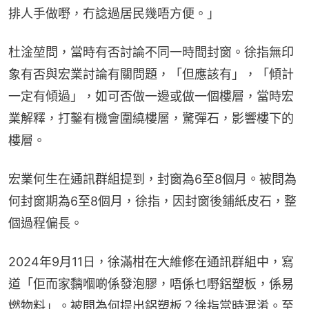
排人手做嘢，冇諗過居民幾唔方便。」
杜淦堃問，當時有否討論不同一時間封窗。徐指無印
象有否與宏業討論有關問題，「但應該有」，「傾計
一定有傾過」，如可否做一邊或做一個樓層，當時宏
業解釋，打鑿有機會圍繞樓層，驚彈石，影響樓下的
樓層。
宏業何生在通訊群組提到，封窗為6至8個月。被問為
何封窗期為6至8個月，徐指，因封窗後鋪紙皮石，整
個過程偏長。
2024年9月11日，徐滿柑在大維修在通訊群組中，寫
道「佢而家黐嗰啲係發泡膠，唔係乜嘢鋁塑板，係易
燃物料」。被問為何提出鋁塑板？徐指當時混淆。至