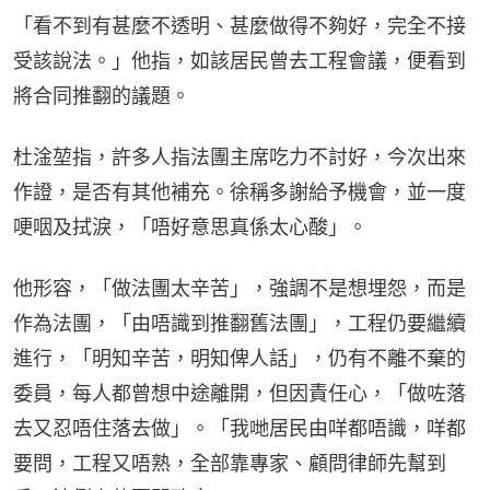
「看不到有甚麼不透明、甚麼做得不夠好，完全不接
受該說法。」他指，如該居民曾去工程會議，便看到
將合同推翻的議題。
杜淦堃指，許多人指法團主席吃力不討好，今次出來
作證，是否有其他補充。徐稱多謝給予機會，並一度
哽咽及拭淚，「唔好意思真係太心酸」。
他形容，「做法團太辛苦」，強調不是想埋怨，而是
作為法團，「由唔識到推翻舊法團」，工程仍要繼續
進行，「明知辛苦，明知俾人話」，仍有不離不棄的
委員，每人都曾想中途離開，但因責任心，「做咗落
去又忍唔住落去做」。「我哋居民由咩都唔識，咩都
要問，工程又唔熟，全部靠專家、顧問律師先幫到