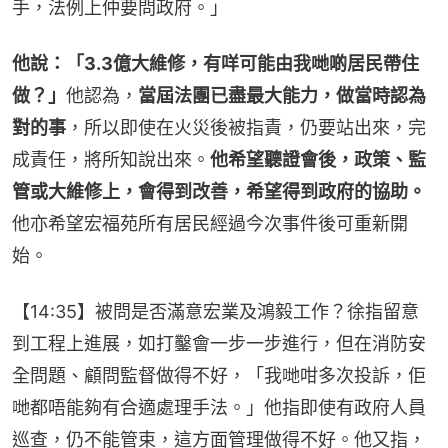
手，法例上仲要問政府。」
他說：「3.3億大維修，有咩可能由我哋啲居民帶住
做？」
他認為，
當屆法團已盡最大能力，做當時認為
對的事
，所以即使在火災後被指責，仍要站出來，完
成責任，將所知說出來。
他希望聽證會後，政策、監
管或大維修上，會得到改善，希望得到政府的協助。
他亦希望宏福苑所有居民經過今次事件後可重新開
始。
【14:35】被問是否滿意宏業及鴻毅工作？徐指留意
到工程上進展，如打鑿會一步一步進行，但在消防安
全問題、顧問監督做得不好，「我哋咁多次投訴，佢
哋都唔能夠有合適處理手法。」他指即使有政府人員
巡查，仍不能管束，這方面管理做得不好。他又指，