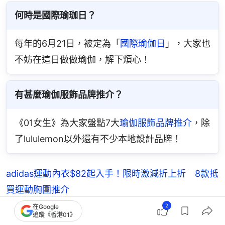
何時是國際瑜珈日？
每年的6月21日，被定為「
國際瑜伽日
」，大家也
不妨在這日做做瑜伽，解下煩心！
有甚麼瑜伽服飾品牌推介？
《01女生》為大家盤點7大
瑜伽服飾品牌推介
，除
了lululemon以外還有不少本地設計品牌！
adidas運動內衣$82起入手！限時激減折上折 8款抵
買運動胸圍推介
2
在Google
Sports Bra點揀？消委會高分運動內衣推薦！Sports
追蹤《香港01》