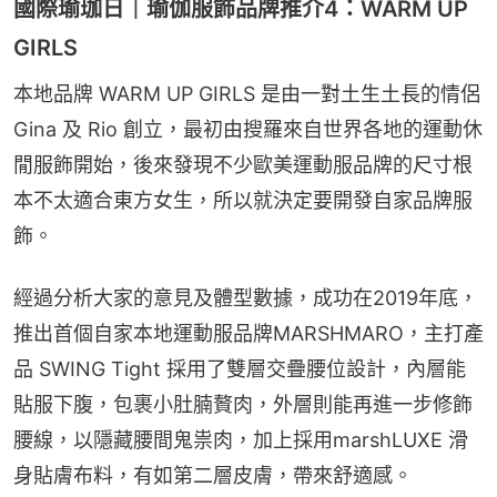
國際瑜珈日｜瑜伽服飾品牌推介4：WARM UP
GIRLS
本地品牌 WARM UP GIRLS 是由一對土生土長的情侶 
Gina 及 Rio 創立，最初由搜羅來自世界各地的運動休
閒服飾開始，後來發現不少歐美運動服品牌的尺寸根
本不太適合東方女生，所以就決定要開發自家品牌服
飾。
經過分析大家的意見及體型數據，成功在2019年底，
推出首個自家本地運動服品牌MARSHMARO，主打產
品 SWING Tight 採用了雙層交疊腰位設計，內層能
貼服下腹，包裹小肚腩贅肉，外層則能再進一步修飾
腰線，以隱藏腰間鬼祟肉，加上採用marshLUXE 滑
身貼膚布料，有如第二層皮膚，帶來舒適感。