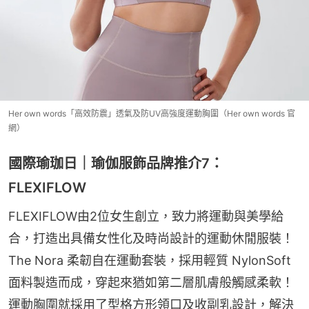
Her own words「高效防震」透氣及防UV高強度運動胸圍（Her own words 官
網）
國際瑜珈日｜瑜伽服飾品牌推介7：
FLEXIFLOW
FLEXIFLOW由2位女生創立，致力將運動與美學給
合，打造出具備女性化及時尚設計的運動休閒服裝！
The Nora 柔韌自在運動套裝，採用輕質 NylonSoft 
面料製造而成，穿起來猶如第二層肌膚般觸感柔軟！
運動胸圍就採用了型格方形領口及收副乳設計，解決