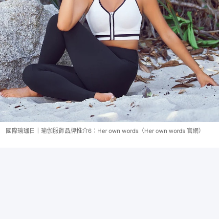
國際瑜珈日｜瑜伽服飾品牌推介6：Her own words（Her own words 官網）