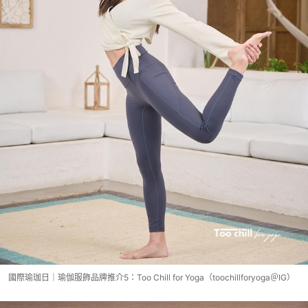
國際瑜珈日｜瑜伽服飾品牌推介5：Too Chill for Yoga（toochillforyoga＠IG）