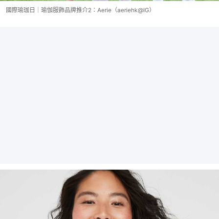
國際瑜珈日｜瑜伽服飾品牌推介2：Aerie（aeriehk@IG）