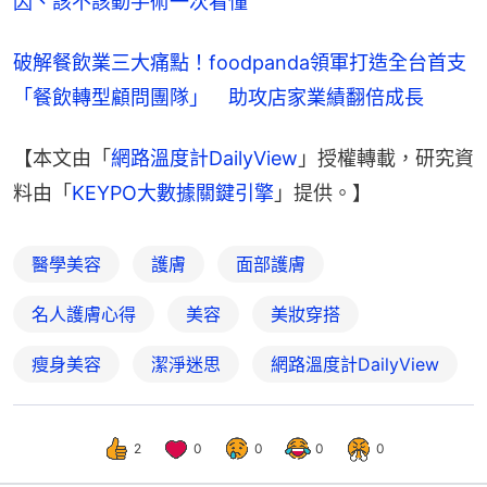
因、該不該動手術一次看懂
破解餐飲業三大痛點！foodpanda領軍打造全台首支
「餐飲轉型顧問團隊」　助攻店家業績翻倍成長
【本文由「
網路溫度計DailyView
」授權轉載，研究資
料由「
KEYPO大數據關鍵引擎
」提供。】
醫學美容
護膚
面部護膚
名人護膚心得
美容
美妝穿搭
瘦身美容
潔淨迷思
網路溫度計DailyView
2
0
0
0
0