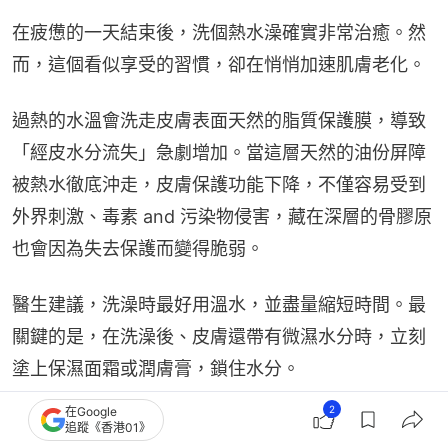
在疲憊的一天結束後，洗個熱水澡確實非常治癒。然
而，這個看似享受的習慣，卻在悄悄加速肌膚老化。
過熱的水溫會洗走皮膚表面天然的脂質保護膜，導致
「經皮水分流失」急劇增加。當這層天然的油份屏障
被熱水徹底沖走，皮膚保護功能下降，不僅容易受到
外界刺激、毒素 and 污染物侵害，藏在深層的骨膠原
也會因為失去保護而變得脆弱。
醫生建議，洗澡時最好用溫水，並盡量縮短時間。最
關鍵的是，在洗澡後、皮膚還帶有微濕水分時，立刻
塗上保濕面霜或潤膚膏，鎖住水分。
2
在Google
5. 飲水不夠，細胞乾涸「縮水」
追蹤《香港01》