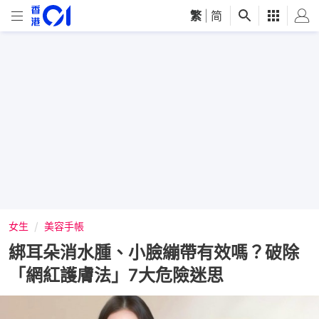
繁
|
简
女生
美容手帳
綁耳朵消水腫、小臉繃帶有效嗎？破除
「網紅護膚法」7大危險迷思