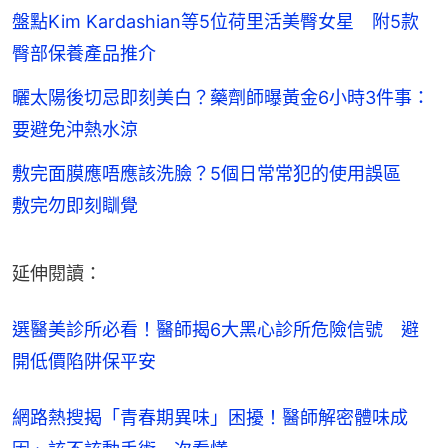
盤點Kim Kardashian等5位荷里活美臀女星 附5款
臀部保養產品推介
曬太陽後切忌即刻美白？藥劑師曝黃金6小時3件事：
要避免沖熱水涼
敷完面膜應唔應該洗臉？5個日常常犯的使用誤區
敷完勿即刻瞓覺
延伸閱讀：
選醫美診所必看！醫師揭6大黑心診所危險信號　避
開低價陷阱保平安
網路熱搜揭「青春期異味」困擾！醫師解密體味成