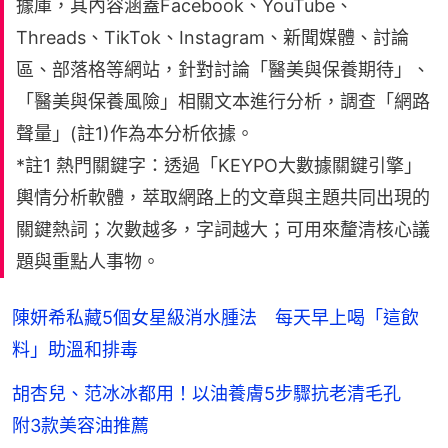
據庫，其內容涵蓋Facebook、YouTube、
Threads、TikTok、Instagram、新聞媒體、討論
區、部落格等網站，針對討論「醫美與保養期待」、
「醫美與保養風險」相關文本進行分析，調查「網路
聲量」(註1)作為本分析依據。
*註1 熱門關鍵字：透過「KEYPO大數據關鍵引擎」
輿情分析軟體，萃取網路上的文章與主題共同出現的
關鍵熱詞；次數越多，字詞越大；可用來釐清核心議
題與重點人事物。
陳妍希私藏5個女星級消水腫法 每天早上喝「這飲
料」助溫和排毒
胡杏兒、范冰冰都用！以油養膚5步驟抗老清毛孔
附3款美容油推薦