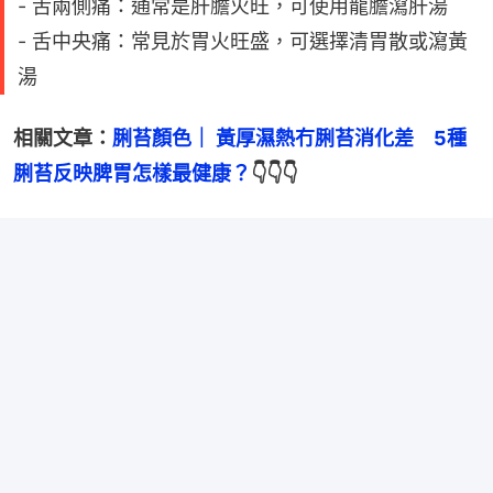
- 舌兩側痛：通常是肝膽火旺，可使用龍膽瀉肝湯
- 舌中央痛：常見於胃火旺盛，可選擇清胃散或瀉黃
湯
相關文章：
脷苔顏色｜ 黃厚濕熱冇脷苔消化差　5種
脷苔反映脾胃怎樣最健康？
👇👇👇