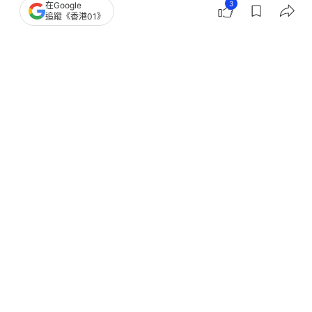
3
在Google
追蹤《香港01》
撰文：
王家瑩
出版：
2026-05-14 17:08
更新：
2026-05-19 22:50
舌癌成因｜以為假牙稍微骯髒，懶一點沒關係？偶爾
進食辛辣食物，刺激一下不要緊？原來這些習慣，有