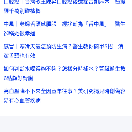
口腔癌｜台灣歌王陳昇口腔癌後遺症舌頭麻木 醫提
醒千萬別碰檳榔
中風｜老婦舌頭感腫脹 經診斷為「舌中風」 醫生
卻稱她很幸運
感冒｜寒冷天氣怎預防生病？醫生教你簡單5招 清
潔舌頭也有效
如何判斷水喝得夠不夠？怎樣分時補水？腎臟醫生教
6點顧好腎臟
高血壓降不下來全因童年往事？美研究揭兒時創傷容
易有心血管疾病