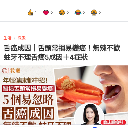
1
0
0
0
0
生活
教煮
舌癌成因｜舌頭常損易變癌！無辣不歡
蛀牙不理舌癌5成因＋4症狀