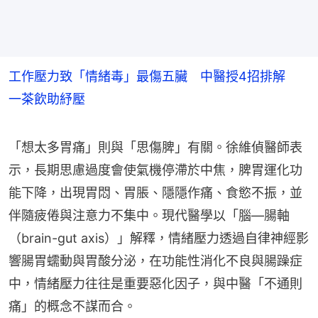
工作壓力致「情緒毒」最傷五臟 中醫授4招排解
一茶飲助紓壓
「想太多胃痛」則與「思傷脾」有關。徐維偵醫師表
示，長期思慮過度會使氣機停滯於中焦，脾胃運化功
能下降，出現胃悶、胃脹、隱隱作痛、食慾不振，並
伴隨疲倦與注意力不集中。現代醫學以「腦—腸軸
（brain-gut axis）」解釋，情緒壓力透過自律神經影
響腸胃蠕動與胃酸分泌，在功能性消化不良與腸躁症
中，情緒壓力往往是重要惡化因子，與中醫「不通則
痛」的概念不謀而合。