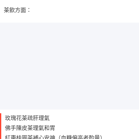
茶飲方面：
玫瑰花茶疏肝理氣
佛手陳皮茶理氣和胃
紅棗桂圓茶補心安神（血糖偏高者酌量）