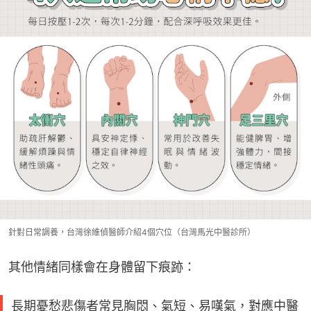
針對日常調養，台灣徐維偵醫師介紹4個穴位（台灣馬光中醫診所）
其他情緒同樣會在身體留下痕跡：
長期憂愁悲傷者常見胸悶、氣短、易嘆氣，對應中醫