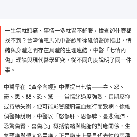
一生氣就頭痛、事情一多就胃不舒服，檢查卻什麼都
找不到？台灣信義馬光中醫診所徐維偵醫師指出，情
緒與身體之間存在具體的生理連結，中醫「七情內
傷」理論與現代醫學研究，從不同角度說明了同一件
事。
中醫早在《黃帝內經》中便提出七情——喜、怒、
憂、思、悲、恐、驚——當情緒過度強烈、長期壓抑
或持續失衡，便可能影響臟腑氣血運行而致病。徐維
偵醫師說明，中醫以「怒傷肝、思傷脾、憂悲傷肺、
恐驚傷腎、喜傷心」概括情緒與臟腑的對應關係，生
氣頭痛與想太多胃痛，正是臨床上最具代表性的兩種