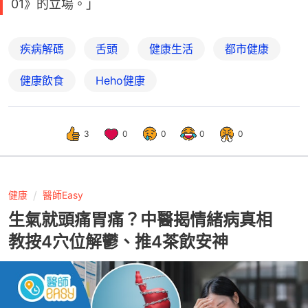
01》的立場。」
疾病解碼
舌頭
健康生活
都市健康
健康飲食
Heho健康
3
0
0
0
0
健康
醫師Easy
生氣就頭痛胃痛？中醫揭情緒病真相
教按4穴位解鬱、推4茶飲安神