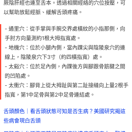
厥陰肝經也連至舌本。透過相關經絡的穴位按壓，可
以幫助放鬆經脈、緩解舌頭疼痛。
- 通里穴：從手掌與手腕交界處橫紋的小指那側，向
手肘方向量測約1根大拇指寬處。
- 地機穴：位於小腿內側，當內踝尖與陰陵泉穴的連
線上，陰陵泉穴下3寸（約四橫指寬）處。
- 太谿穴：位於足內側，內踝後方與腳跟骨筋腱之間
的凹陷處。
- 太衝穴：腳背上從大拇趾與第二趾接縫向上量2根手
指寬，第1中足骨與第2中足骨連結處。
舌頭顏色｜看舌頭狀態可知是否生病？美國研究揭這
些病會現白舌頭