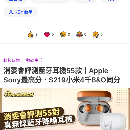
JUKSY街星
3
0
0
0
0
科技玩物
數碼生活
消委會評測藍牙耳機55款｜Apple
Sony最高分．$219小米4千B&O同分