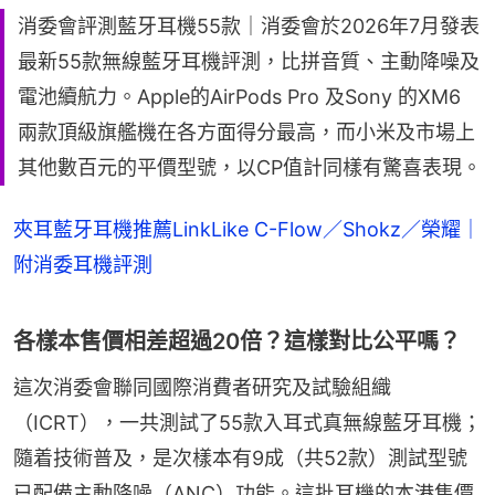
消委會評測藍牙耳機55款｜消委會於2026年7月發表
最新55款無線藍牙耳機評測，比拼音質、主動降噪及
電池續航力。Apple的AirPods Pro 及Sony 的XM6
兩款頂級旗艦機在各方面得分最高，而小米及市場上
其他數百元的平價型號，以CP值計同樣有驚喜表現。
夾耳藍牙耳機推薦LinkLike C-Flow／Shokz／榮耀｜
附消委耳機評測
各樣本售價相差超過20倍？這樣對比公平嗎？
這次消委會聯同國際消費者研究及試驗組織
（ICRT），一共測試了55款入耳式真無線藍牙耳機；
隨着技術普及，是次樣本有9成（共52款）測試型號
已配備主動降噪（ANC）功能。這批耳機的本港售價