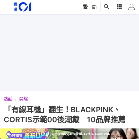
繁
|
简
熱話
開罐
「有線耳機」翻生！BLACKPINK、
CORTIS示範00後潮戴 10品牌推薦