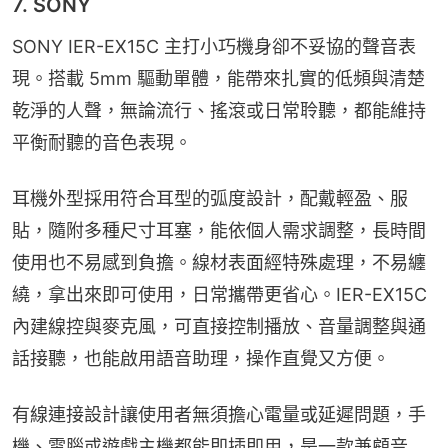
7. SONY
SONY IER-EX15C 主打小巧機身卻不妥協的聲音表
現。搭載 5mm 驅動單體，能帶來扎實的低頻與清楚
乾淨的人聲，無論流行、搖滾或日常聆聽，都能維持
平衡耐聽的音色表現。
耳機外型採用符合耳型的弧度設計，配戴輕盈、服
貼，隨附多種尺寸耳塞，能依個人需求調整，長時間
使用也不易感到負擔。線材表面經特殊處理，不易纏
繞，拿出來即可使用，日常攜帶更省心。IER-EX15C 
內建線控與麥克風，可直接控制播放、音量調整與通
話接聽，也能啟用語音助理，操作直覺又方便。
有線連接設計讓使用者無須擔心電量或延遲問題，手
機、電腦或遊戲主機都能即插即用，是一款兼顧音