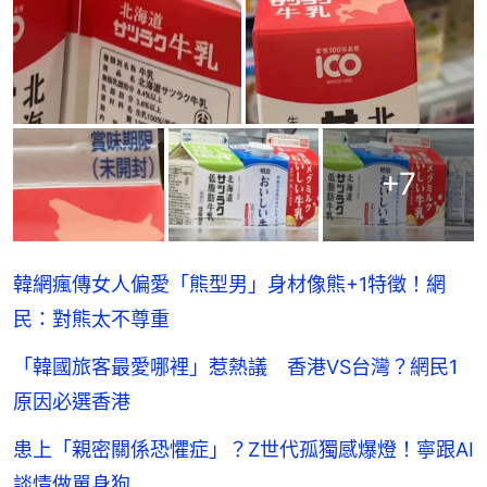
+
7
韓網瘋傳女人偏愛「熊型男」身材像熊+1特徵！網
民：對熊太不尊重
「韓國旅客最愛哪裡」惹熱議 香港VS台灣？網民1
原因必選香港
患上「親密關係恐懼症」？Z世代孤獨感爆燈！寧跟AI
談情做單身狗