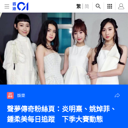
繁
|
简
娛樂
聲夢傳奇粉絲頁：炎明熹、姚焯菲、
鍾柔美每日追蹤 下季大賽動態