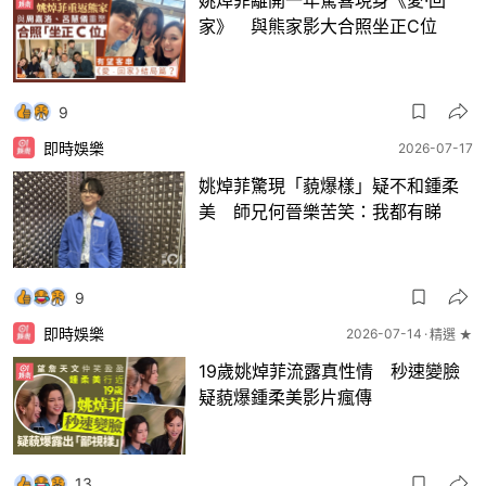
家》 與熊家影大合照坐正C位
9
即時娛樂
2026-07-17
姚焯菲驚現「藐爆樣」疑不和鍾柔
美 師兄何晉樂苦笑：我都有睇
9
即時娛樂
2026-07-14
精選 ★
19歲姚焯菲流露真性情 秒速變臉
疑藐爆鍾柔美影片瘋傳
13