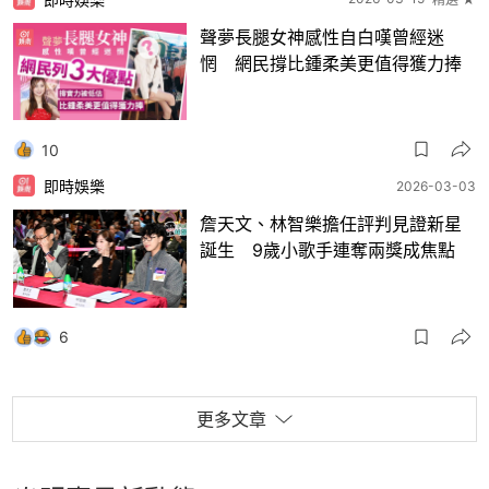
聲夢長腿女神感性自白嘆曾經迷
惘 網民撐比鍾柔美更值得獲力捧
10
即時娛樂
2026-03-03
詹天文、林智樂擔任評判見證新星
誕生 9歲小歌手連奪兩獎成焦點
6
更多文章