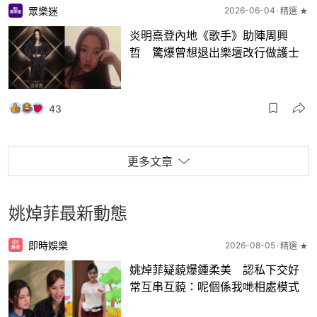
眾樂迷
2026-06-04
精選 ★
炎明熹登內地《歌手》助陣周興
哲 驚爆曾想退出樂壇改行做護士
43
更多文章
姚焯菲最新動態
即時娛樂
2026-08-05
精選 ★
姚焯菲疑藐爆鍾柔美 認私下交好
常互串互藐：呢個係我哋相處模式