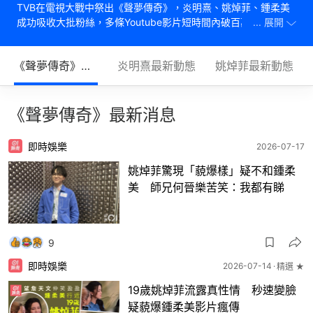
TVB在電視大戰中祭出《聲夢傳奇》，炎明熹、姚焯菲、鍾柔美
成功吸收大批粉絲，多條Youtube影片短時間內破百萬點擊。本
... 展開
專頁將每日更新她們的最新新聞。
《聲夢傳奇》最新消息
炎明熹最新動態
姚焯菲最新動態
《聲夢傳奇》最新消息
即時娛樂
2026-07-17
姚焯菲驚現「藐爆樣」疑不和鍾柔
美 師兄何晉樂苦笑：我都有睇
9
即時娛樂
2026-07-14
精選 ★
19歲姚焯菲流露真性情 秒速變臉
疑藐爆鍾柔美影片瘋傳