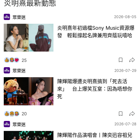
炎明熹最新動態
眾樂迷
2026-08-05
炎明熹年初過檔Sony Music資源爆
發 輕鬆撐起名牌兼甩齊蔭玩嘻哈
25
眾樂迷
2026-07-29
陳輝陽爆遭炎明熹搞到「死去活
來」 台上爆笑互窒：因為唔想你
死
20
眾樂迷
2026-07-28
陳輝陽作品演唱會丨陳奕迅容祖兒