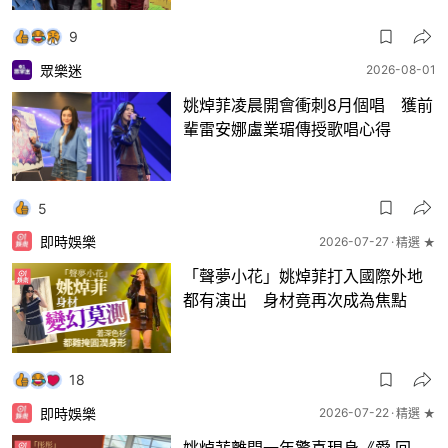
9
眾樂迷
2026-08-01
姚焯菲凌晨開會衝刺8月個唱 獲前
輩雷安娜盧業瑂傳授歌唱心得
5
即時娛樂
2026-07-27
精選 ★
「聲夢小花」姚焯菲打入國際外地
都有演出 身材竟再次成為焦點
18
即時娛樂
2026-07-22
精選 ★
姚焯菲離開一年驚喜現身《愛·回