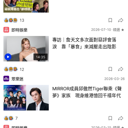
13
即時娛樂
2026-07-10
精選 ★
專訪｜詹天文多次面對惡評會落
淚 靠「暴食」來減壓走出陰影
14:35
12
眾樂迷
2026-03-26
MIRROR成員邱傲然Tiger聯乘《聲
夢》家族 現身維港憶回千禧年代
7
即時娛樂
2026-03-15
精選 ★