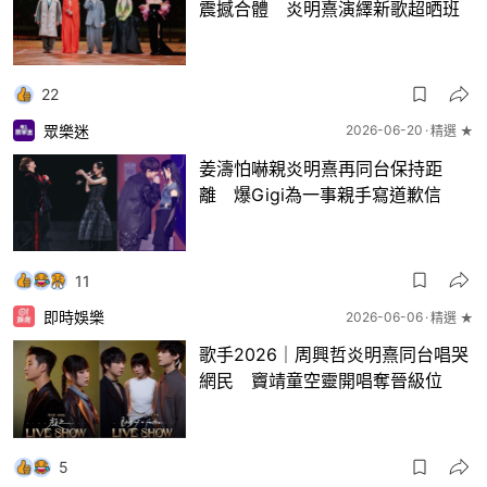
震撼合體 炎明熹演繹新歌超晒班
22
眾樂迷
2026-06-20
精選 ★
姜濤怕嚇親炎明熹再同台保持距
離 爆Gigi為一事親手寫道歉信
11
即時娛樂
2026-06-06
精選 ★
歌手2026｜周興哲炎明熹同台唱哭
網民 竇靖童空靈開唱奪晉級位
5