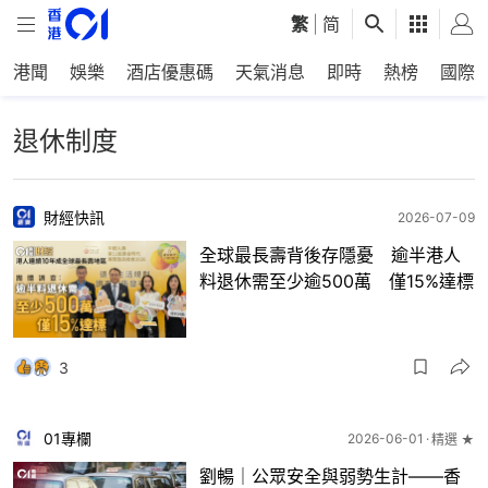
繁
|
简
港聞
娛樂
酒店優惠碼
天氣消息
即時
熱榜
國際
退休制度
財經快訊
2026-07-09
全球最長壽背後存隱憂 逾半港人
料退休需至少逾500萬 僅15%達標
3
01專欄
2026-06-01
精選 ★
劉暢｜公眾安全與弱勢生計——香