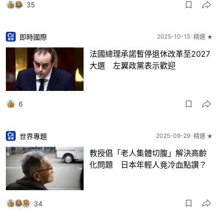
35
即時國際
2025-10-15
精選 ★
法國總理承諾暫停退休改革至2027
大選 左翼政黨表示歡迎
6
世界專題
2025-09-29
精選 ★
教授倡「老人集體切腹」解決高齡
化問題 日本年輕人竟冷血點讚？
34