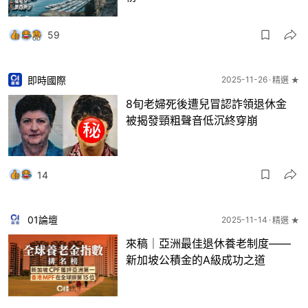
59
即時國際
2025-11-26
精選 ★
8旬老婦死後遭兒冒認詐領退休金
被揭發頸粗聲音低沉終穿崩
14
01論壇
2025-11-14
精選 ★
來稿｜亞洲最佳退休養老制度——
新加坡公積金的A級成功之道