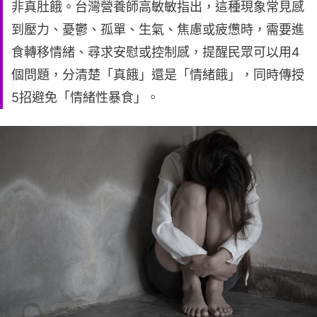
非真肚餓。台灣營養師高敏敏指出，這種現象常見感
到壓力、憂鬱、孤單、生氣、焦慮或疲憊時，需要進
食轉移情緒、尋求安慰或控制感，提醒民眾可以用4
個問題，分清楚「真餓」還是「情緒餓」，同時傳授
5招避免「情緒性暴食」。