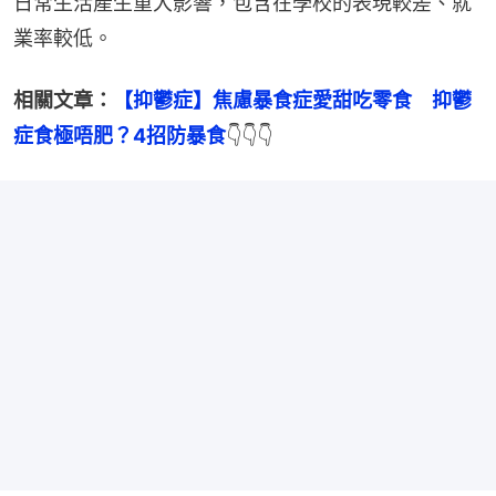
日常生活產生重大影響，包含在學校的表現較差、就
業率較低。
相關文章：
【抑鬱症】焦慮暴食症愛甜吃零食　抑鬱
症食極唔肥？4招防暴食
👇👇👇