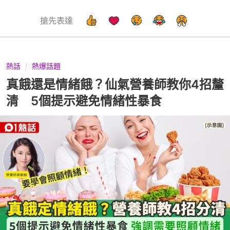
搶先表達
熱話
熱爆話題
真餓還是情緒餓？仙氣營養師教你4招釐
清 5個提示避免情緒性暴食