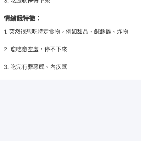
3. 吃飽就停得下來
情緒餓特徵：
1. 突然很想吃特定食物，例如甜品、鹹酥雞、炸物
2. 愈吃愈空虛，停不下來
3. 吃完有罪惡感、內疚感