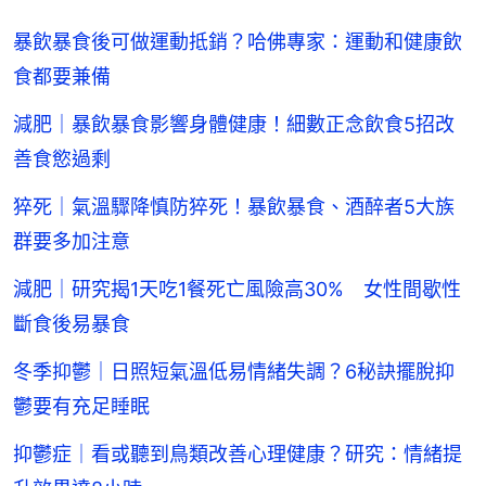
暴飲暴食後可做運動抵銷？哈佛專家：運動和健康飲
食都要兼備
減肥｜暴飲暴食影響身體健康！細數正念飲食5招改
善食慾過剩
猝死｜氣溫驟降慎防猝死！暴飲暴食、酒醉者5大族
群要多加注意
減肥｜研究揭1天吃1餐死亡風險高30% 女性間歇性
斷食後易暴食
冬季抑鬱｜日照短氣溫低易情緒失調？6秘訣擺脫抑
鬱要有充足睡眠
抑鬱症｜看或聽到鳥類改善心理健康？研究：情緒提