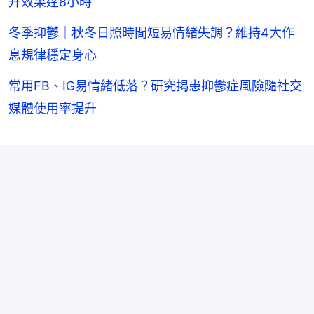
升效果達8小時
冬季抑鬱｜秋冬日照時間短易情緒失調？維持4大作
息規律穩定身心
常用FB、IG易情緒低落？研究揭患抑鬱症風險隨社交
媒體使用率提升