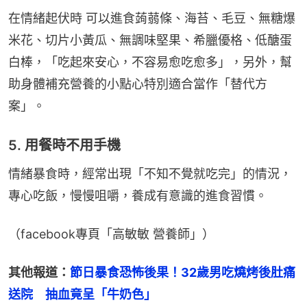
在情緒起伏時 可以進食蒟蒻條、海苔、毛豆、無糖爆
米花、切片小黃瓜、無調味堅果、希臘優格、低醣蛋
白棒，「吃起來安心，不容易愈吃愈多」，另外，幫
助身體補充營養的小點心特別適合當作「替代方
案」。
5. 用餐時不用手機
情緒暴食時，經常出現「不知不覺就吃完」的情況，
專心吃飯，慢慢咀嚼，養成有意識的進食習慣。
（facebook專頁「高敏敏 營養師」）
其他報道：
節日暴食恐怖後果！32歲男吃燒烤後肚痛
送院　抽血竟呈「牛奶色」