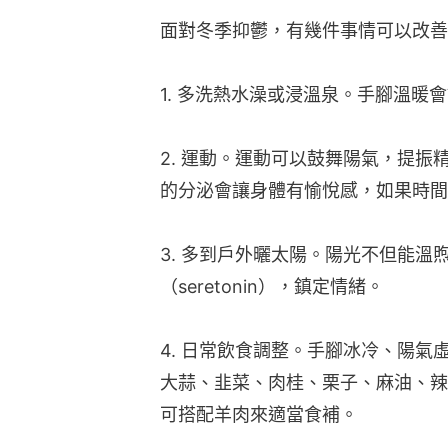
面對冬季抑鬱，有幾件事情可以改善
1. 多洗熱水澡或浸溫泉。手腳溫暖
2. 運動。運動可以鼓舞陽氣，提振精
的分泌會讓身體有愉悅感，如果時間
3. 多到戶外曬太陽。陽光不但能
（seretonin），鎮定情緒。
4. 日常飲食調整。手腳冰冷、陽
大蒜、韭菜、肉桂、栗子、麻油、辣
可搭配羊肉來適當食補。