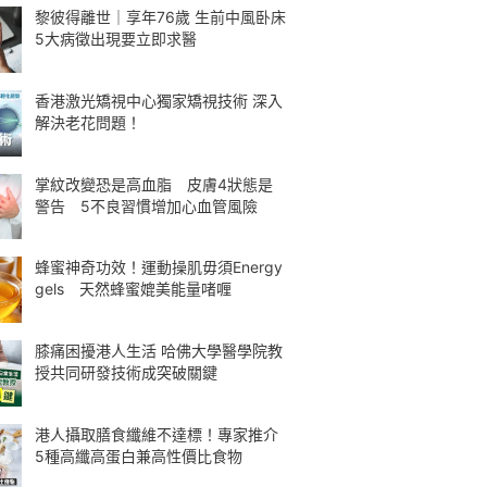
黎彼得離世｜享年76歲 生前中風卧床
5大病徵出現要立即求醫
香港激光矯視中心獨家矯視技術 深入
解決老花問題！
掌紋改變恐是高血脂 皮膚4狀態是
警告 5不良習慣增加心血管風險
蜂蜜神奇功效！運動操肌毋須Energy
gels 天然蜂蜜媲美能量啫喱
膝痛困擾港人生活 哈佛大學醫學院教
授共同研發技術成突破關鍵
港人攝取膳食纖維不達標！專家推介
5種高纖高蛋白兼高性價比食物