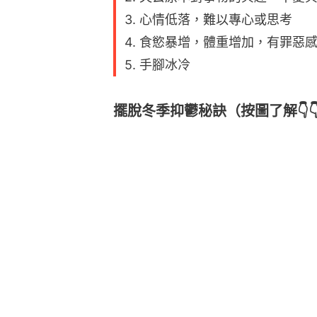
3. 心情低落，難以專心或思考
4. 食慾暴增，體重增加，有罪惡
5. 手腳冰冷
擺脫冬季抑鬱秘訣（按圖了解👇👇