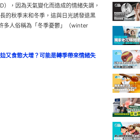
order，SAD），因為天氣變化而造成的情緒失調，
長的秋季末和冬季，這與日光誘發退黑
許多人俗稱為「冬季憂鬱」（winter 
攰又食慾大增？可能是轉季帶來情緒失