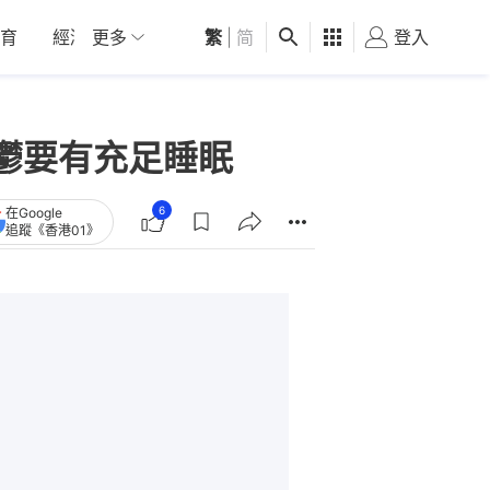
育
經濟
更多
01深圳
繁
觀點
|
简
健康
好食玩飛
登入
女
鬱要有充足睡眠
6
在Google
追蹤《香港01》