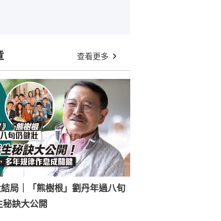
章
查看更多
大結局｜「熊樹根」劉丹年過八旬
生秘訣大公開