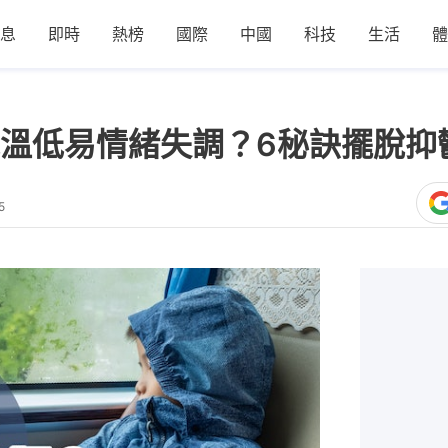
息
即時
熱榜
國際
中國
科技
生活
體
溫低易情緒失調？6秘訣擺脫抑
5