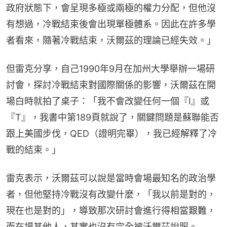
政府狀態下，會呈現多極或兩極的權力分配，但他沒
有想過，冷戰結束後會出現單極體系。因此在許多學
者看來，隨著冷戰結束，沃爾茲的理論已經失效。」
但雷克分享，自己1990年9月在加州大學舉辦一場研
討會，探討冷戰結束對國際關係的影響，沃爾茲在開
場白時就拍了桌子：「我不會改變任何一個『I』或
『T』，我書中第189頁就說了，關鍵問題是蘇聯能否
跟上美國步伐，QED（證明完畢），我已經解釋了冷
戰的結束。」
雷克表示，沃爾茲可以說是當時會場最知名的政治學
者，但他堅持冷戰沒有改變什麼，「我以前是對的，
現在也是對的」，導致那次研討會進行得相當艱難，
而在場其他人，其實也沒有完全被沃爾茲說服。