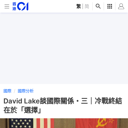
繁
|
简
國際
國際分析
David Lake談國際關係・三｜冷戰終結
在於「選擇」