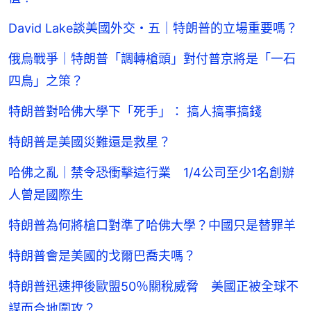
David Lake談美國外交・五｜特朗普的立場重要嗎？
俄烏戰爭｜特朗普「調轉槍頭」對付普京將是「一石
四鳥」之策？
特朗普對哈佛大學下「死手」： 搞人搞事搞錢
特朗普是美國災難還是救星？
哈佛之亂｜禁令恐衝擊這行業 1/4公司至少1名創辦
人曾是國際生
特朗普為何將槍口對準了哈佛大學？中國只是替罪羊
特朗普會是美國的戈爾巴喬夫嗎？
特朗普迅速押後歐盟50％關稅威脅 美國正被全球不
謀而合地圍攻？