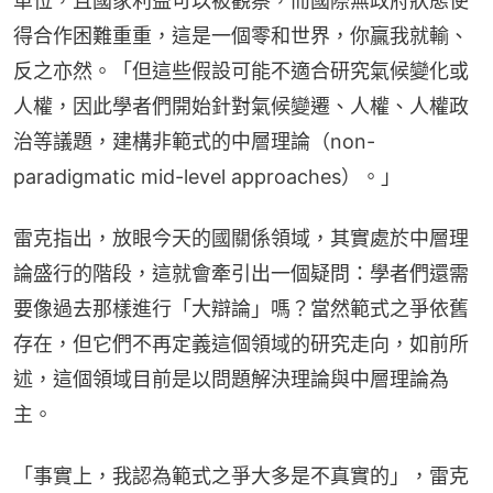
單位，且國家利益可以被觀察，而國際無政府狀態使
得合作困難重重，這是一個零和世界，你贏我就輸、
反之亦然。「但這些假設可能不適合研究氣候變化或
人權，因此學者們開始針對氣候變遷、人權、人權政
治等議題，建構非範式的中層理論（non-
paradigmatic mid-level approaches）。」
雷克指出，放眼今天的國關係領域，其實處於中層理
論盛行的階段，這就會牽引出一個疑問：學者們還需
要像過去那樣進行「大辯論」嗎？當然範式之爭依舊
存在，但它們不再定義這個領域的研究走向，如前所
述，這個領域目前是以問題解決理論與中層理論為
主。
「事實上，我認為範式之爭大多是不真實的」，雷克