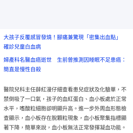
大孩子反覆感冒發燒！腳痛兼驚現「密集出血點」
確診兒童白血病
婦產科名醫血癌逝世 生前曾推測因睡眠不足患癌：
簡直是慢性自殺
醫院兒科主任薛紅漫仔細查看患兒症狀及化驗單，不
禁倒吸了一口氣，孩子的血紅蛋白、血小板處於正常
水平，嗜酸粒細胞卻明顯升高。進一步外周血形態檢
查顯示，血小板存在脫顆粒現象，血小板聚集指標顯
著下降，簡單來說，血小板無法正常發揮凝血功能。