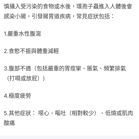
慎攝入受污染的食物或水後，環孢子蟲進入人體後會
感染小腸，引發腸胃道疾病，常見症狀包括：
1.嚴重水性腹瀉
2.食慾不振與體重減輕
3.腹部不適（包括嚴重的胃痙攣、脹氣、頻繁排氣
（打嗝或放屁）)
4.極度疲勞
5.其他症狀： 噁心、嘔吐（相對較少）、低燒或肌肉
酸痛