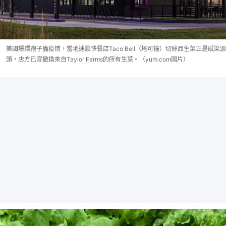
美國爆環孢子蟲疫情，當地連鎖快餐店Taco Bell（塔可鐘）切絲西生菜正是感染源
頭，店方已宣撤換來自Taylor Farms的所有生菜。（yum.com圖片）