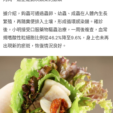
據介紹，鈎蟲可通過蟲卵、幼蟲、成蟲在人體內生長
繁殖，再隨糞便排入土壤，形成循環感染鏈。確診
後，小明接受口服藥物驅蟲治療，一周後複查，血常
規嗜酸性粒細胞比例從46.2%降至9.6%，身上也未再
出現新的瘀斑，恢復情況良好。