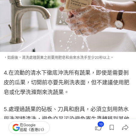
，如廁後，清洗處理蔬果之前要用肥皂和自來水洗手至少20秒以上。
4.在流動的清水下徹底沖洗所有蔬果，即使是需要剝
皮的瓜果，切開前亦要先刷洗表面，但不建議使用肥
皂或化學洗滌劑來洗蔬果。
5.處理過蔬果的砧板、刀具和廚具，必須立刻用熱水
與洗潔精清洗，避免交叉污染避免寄生蟲轉移到其他
10
在Google
準備好要入口的食物
追蹤《香港01》