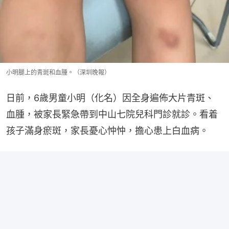
小明腿上的青斑和血腫。（深圳晚報）
日前，6歲男童小明（化名）因全身遍佈大片青斑、
血腫，被家長緊急帶到中山七院兒科門診就診。看着
孩子滿身瘀斑，家長憂心忡忡，擔心患上白血病。