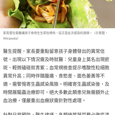
家長曾在餐廳讓孩子食用生生菜包烤肉，這正是此次感染的源頭。（示意圖，
Wikipedia）
醫生提醒，家長要重點留意孩子身體發出的異常信
號，出現以下情況需及時就醫：兒童身上莫名出現瘀
斑、輕微磕碰就青紫；血常規檢查提示嗜酸性粒細胞
異常升高；同時伴隨腹痛、食慾差、面色萎黃等不
適，需警惕寄生蟲感染風險。明確寄生蟲感染後，及
時開展驅蟲治療即可，絕大多數此類患兒無需額外止
血治療，僅嚴重出血癥狀需針對性處理。
針對日常預防，醫生建議：各類綠葉蔬菜務必徹底清