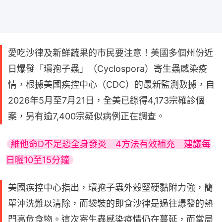
愛吃沙律及新鮮蔬果的市民要注意！美國多個州份近
日爆發「環孢子蟲」（Cyclospora）寄生蟲感染疫
情，根據美國疾控中心（CDC）的最新監測數據，自
2026年5月至7月21日，全美已錄得4,173宗確診個
案，另有逾7,400宗疑似病例正在調查。
維他命D不足恐全身發炎　4方法有效補充　建議每
日曬10至15分鐘
美國疾控中心指出，環孢子蟲外殼堅硬黏附力強，簡
單沖洗難以清除，而袋裝的即食沙律是過往爆發的熱
門高危食物。這次寄生蟲感染疫情仍在蔓延，而當局