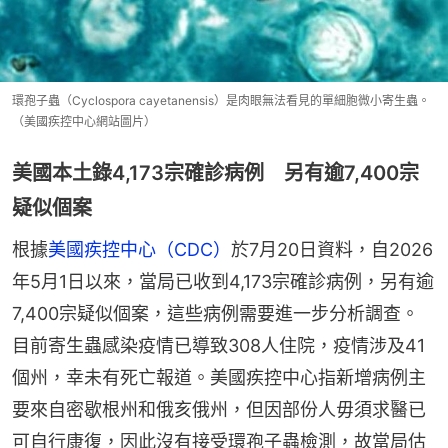
環孢子蟲（Cyclospora cayetanensis）是肉眼無法看見的單細胞微小寄生蟲。
（美國疾控中心網站圖片）
美國本土錄4,173宗確診病例 另有逾7,400宗
疑似個案
根據
美國疾控中心（CDC）
於7月20日資料，自2026
年5月1日以來，當局已收到4,173宗確診病例，另有逾
7,400宗疑似個案，這些病例需要進一步分析調查。
目前寄生蟲感染疫情已導致308人住院，疫情涉及41
個州，幸未有死亡報道。美國疾控中心指新增病例主
要來自密歇根州和俄亥俄州，但因部份人毋須求醫已
可自行康復，因此沒有接受環孢子蟲檢測，故當局估