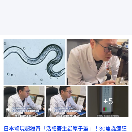
+
5
日本驚現超獵奇「活體寄生蟲原子筆」！30隻蟲瘋狂