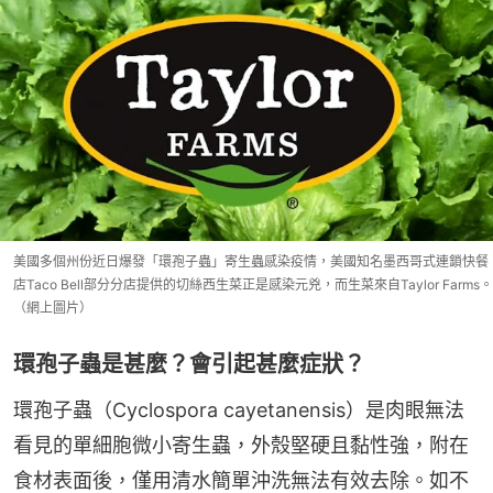
美國多個州份近日爆發「環孢子蟲」寄生蟲感染疫情，美國知名墨西哥式連鎖快餐
店Taco Bell部分分店提供的切絲西生菜正是感染元兇，而生菜來自Taylor Farms。
（網上圖片）
環孢子蟲是甚麼？會引起甚麼症狀？
環孢子蟲（Cyclospora cayetanensis）是肉眼無法
看見的單細胞微小寄生蟲，外殼堅硬且黏性強，附在
食材表面後，僅用清水簡單沖洗無法有效去除。如不