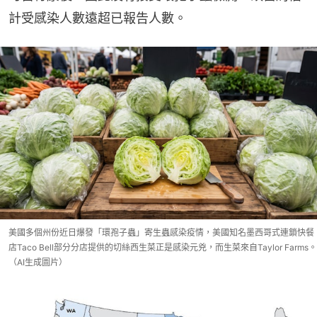
計受感染人數遠超已報告人數。
美國多個州份近日爆發「環孢子蟲」寄生蟲感染疫情，美國知名墨西哥式連鎖快餐
店Taco Bell部分分店提供的切絲西生菜正是感染元兇，而生菜來自Taylor Farms。
（AI生成圖片）