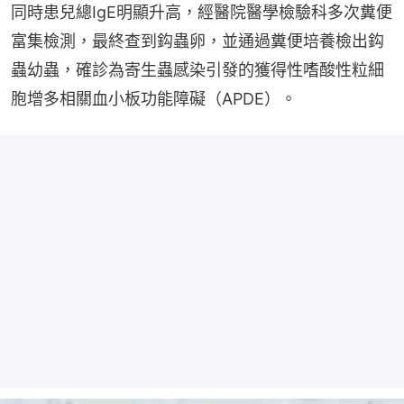
同時患兒總IgE明顯升高，經醫院醫學檢驗科多次糞便
富集檢測，最終查到鈎蟲卵，並通過糞便培養檢出鈎
蟲幼蟲，確診為寄生蟲感染引發的獲得性嗜酸性粒細
胞增多相關血小板功能障礙（APDE）。