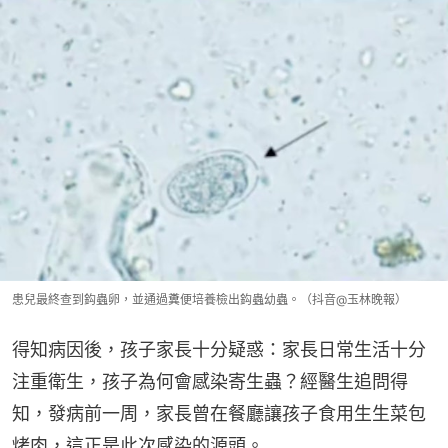
患兒最終查到鈎蟲卵，並通過糞便培養檢出鈎蟲幼蟲。（抖音@玉林晚報）
得知病因後，孩子家長十分疑惑：家長日常生活十分
注重衛生，孩子為何會感染寄生蟲？經醫生追問得
知，發病前一周，家長曾在餐廳讓孩子食用生生菜包
烤肉，這正是此次感染的源頭。