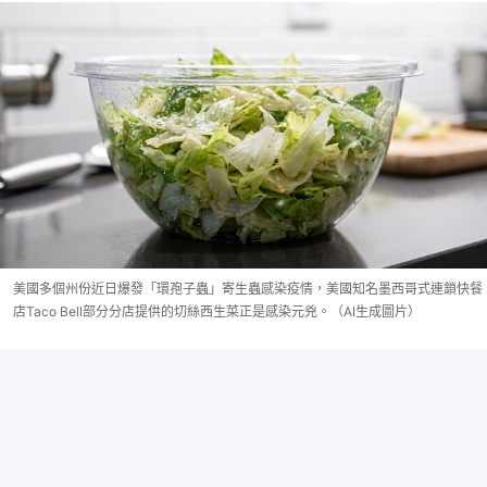
美國多個州份近日爆發「環孢子蟲」寄生蟲感染疫情，美國知名墨西哥式連鎖快餐
店Taco Bell部分分店提供的切絲西生菜正是感染元兇。（AI生成圖片）