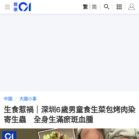
繁
|
简
中國
大國小事
生食惹禍｜深圳6歲男童食生菜包烤肉染
寄生蟲 全身生滿瘀斑血腫