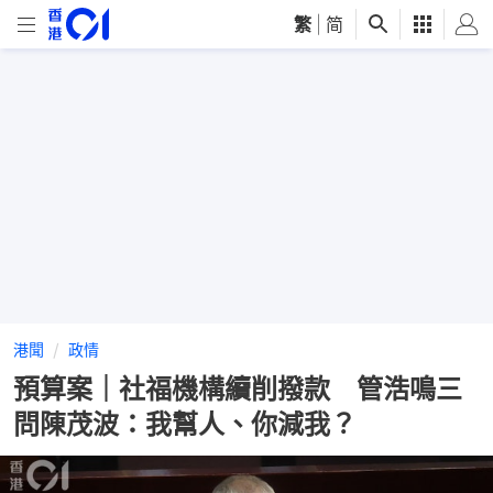
繁
|
简
港聞
政情
預算案｜社福機構續削撥款 管浩鳴三
問陳茂波：我幫人、你減我？