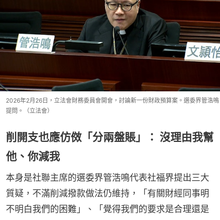
2026年2月26日，立法會財務委員會開會，討論新一份財政預算案。選委界管浩鳴
提問。（立法會）
削開支也應仿傚「分兩盤賬」： 沒理由我幫
他、你減我
本身是社聯主席的選委界管浩鳴代表社福界提出三大
質疑，不滿削減撥款做法仍維持，「有關財經同事明
不明白我們的困難」、「覺得我們的要求是合理還是