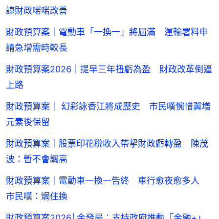
諒財政啱啱改善
財政預算案｜電動車「一換一」將屆滿 運輸署料申
請急增需時較長
財政預算案2026｜提早三年扭虧為盈 財政改革倒逼
上路
財政預算案｜ 幻彩詠香江將成歷史 市民嘆惋惜冀增
元素後保留
財政預算案｜股票印花稅收入帶挈財政虧轉盈 陳茂
波：暫不會調高
財政預算案｜電動車一換一告終 車行愈夜愈多人
市民嘆：焗住換
財政預算案2026│金發局︰支持政府推動「金融+」