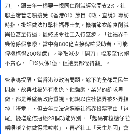
刀」，跟去年一樣要一視同仁削減經常開支2%。社
聯主席管浩鳴接受《香港01》節目《政・直說》專訪
時指，批評做法打擊社福界士氣，機構節衣縮食削減
崗位甚至待遇，最終或令社工入行窒步，「社福界千
幾億係假象嚟，當中有800億直接俾咗受助者，可能
俾機構得200幾億」，爭取減少「開刀」幅度至1%絕
不貪心，「1%只係1億，佢邊度都慳得翻」。
管浩鳴提醒，當香港沒政治問題，餘下的全都是民生
問題，故與社福界有關係。他強調，業界的訴求卑
微，都是希望獲政府重視。他說以往社福界被外界指
控「唔乖」，但去年立法會選舉社福界投票率由「包
尾」變增逾倍冠絕28個功能界別，「起碼有粒糖仔啦
啱唔啱？你做得乖咗啦」，再者社工「天生基因」會