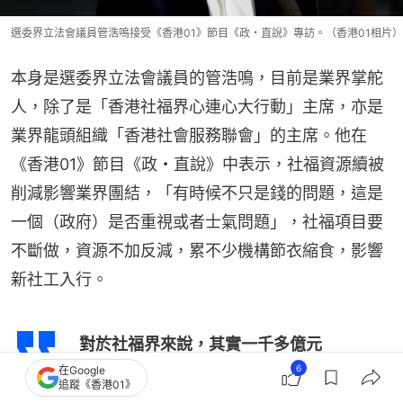
選委界立法會議員管浩鳴接受《香港01》節目《政・直說》專訪。（香港01相片）
本身是選委界立法會議員的管浩鳴，目前是業界掌舵
人，除了是「香港社福界心連心大行動」主席，亦是
業界龍頭組織「香港社會服務聯會」的主席。他在
《香港01》節目《政・直說》中表示，社福資源續被
削減影響業界團結，「有時候不只是錢的問題，這是
一個（政府）是否重視或者士氣問題」，社福項目要
不斷做，資源不加反減，累不少機構節衣縮食，影響
新社工入行。
對於社福界來說，其實一千多億元
6
是假象，因為當中有八百多億元直
在Google
追蹤《香港01》
接給了受助者，剩下的可能給社福