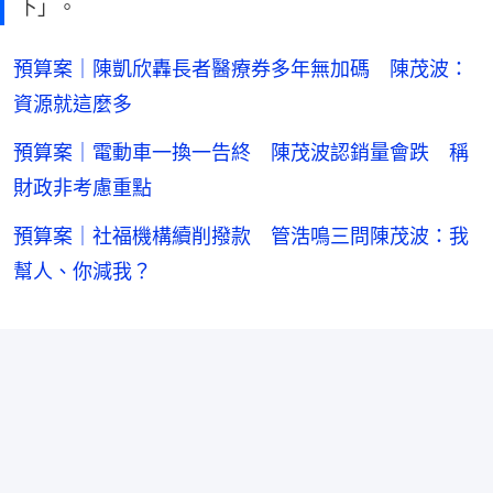
下」。
預算案｜陳凱欣轟長者醫療券多年無加碼 陳茂波：
資源就這麼多
預算案｜電動車一換一告終 陳茂波認銷量會跌 稱
財政非考慮重點
預算案｜社福機構續削撥款 管浩鳴三問陳茂波：我
幫人、你減我？