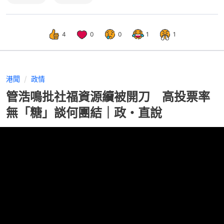
4
0
0
1
1
港聞
政情
管浩鳴批社福資源續被開刀 高投票率
無「糖」談何團結｜政・直說