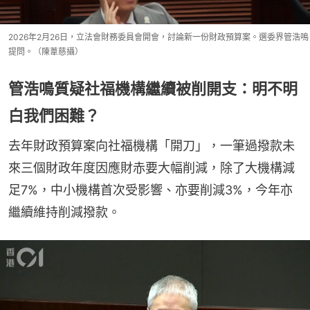
2026年2月26日，立法會財務委員會開會，討論新一份財政預算案。選委界管浩鳴
提問。（陳葦慈攝）
管浩鳴質疑社福機構繼續被削開支：明不明
白我們困難？
去年財政預算案向社福機構「開刀」，一筆過撥款未
來三個財政年度因應財赤要大幅削減，除了大機構減
足7%，中小機構首次受影響、亦要削減3%，今年亦
繼續維持削減撥款。