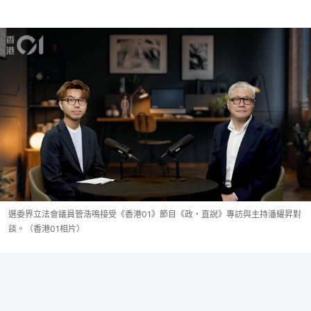
選委界立法會議員管浩鳴接受《香港01》節目《政・直說》專訪與主持潘耀昇對
談。（香港01相片）