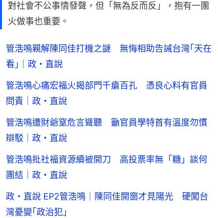
對社會不公事情發聲，但「無為反而反」，抱有一團
火做事也重要。
管浩鳴親解陳同佳打機之謎 無悔相助告誡台灣｢天在
看｣｜政・直說
管浩鳴心痛宏福火揭部門千瘡百孔 憑良心料有官員
問責｜政・直說
管浩鳴遭財爺窒危言聳聽 籲官員學特首有溫度勿慣
辯駁｜政・直說
管浩鳴批社福資源續被開刀 高投票率無「糖」談何
團結｜政・直說
政・直說 EP2管浩鳴｜陳同佳開窗才見陽光 硬闖台
灣憂變｢政治犯｣