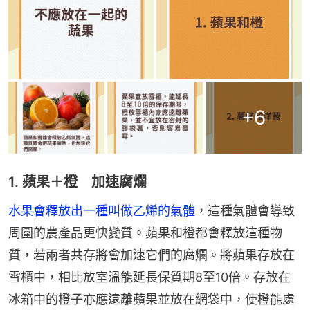
+
6
1. 蘋果＋橙 加速腐爛
水果會釋放出一種叫做乙烯的氣體
，這種氣體會導致
周圍的農產品更快變質。蘋果和橙都會釋放這種物
質，若兩者共存將會加速它們的腐爛。將蘋果存放在
雪櫃中，相比放室溫能延長保質期8至10倍。存放在
冰箱中的橙子亦應遠離蘋果並放在網袋中，使橙能處