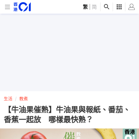
繁
|
简
生活
教煮
【牛油果催熟】牛油果與報紙、番茄、
香蕉一起放 哪樣最快熟？