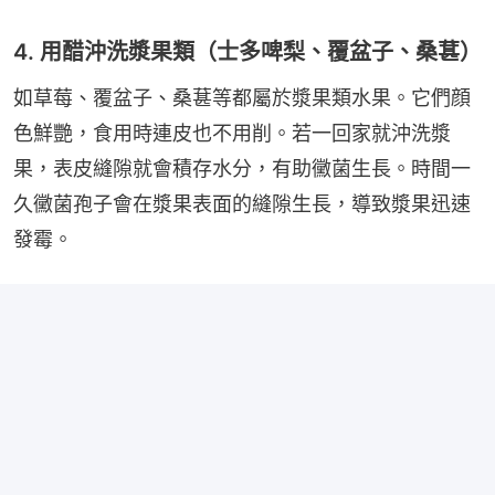
4. 用醋沖洗漿果類（士多啤梨、覆盆子、桑葚）
如草莓、覆盆子、桑葚等都屬於漿果類水果。它們顔
色鮮艷，食用時連皮也不用削。若一回家就沖洗漿
果，表皮縫隙就會積存水分，有助黴菌生長。時間一
久黴菌孢子會在漿果表面的縫隙生長，導致漿果迅速
發霉。