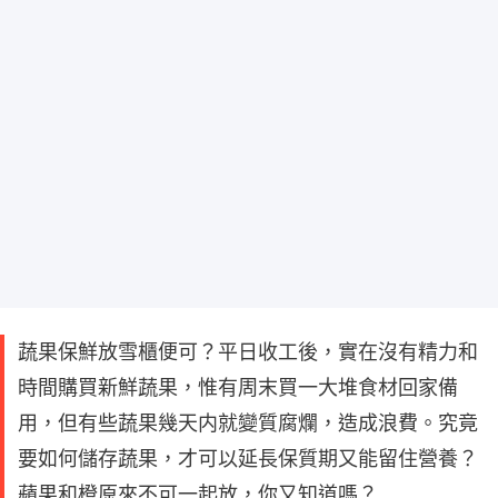
蔬果保鮮放雪櫃便可？平日收工後，實在沒有精力和
時間購買新鮮蔬果，惟有周末買一大堆食材回家備
用，但有些蔬果幾天内就變質腐爛，造成浪費。究竟
要如何儲存蔬果，才可以延長保質期又能留住營養？
蘋果和橙原來不可一起放，你又知道嗎？