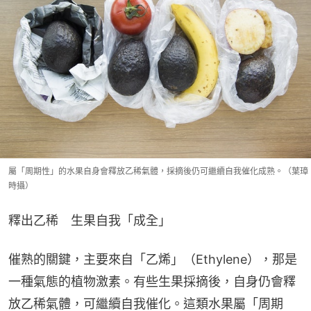
屬「周期性」的水果自身會釋放乙稀氣體，採摘後仍可繼續自我催化成熟。（葉璋
時攝）
釋出乙稀　生果自我「成全」
催熟的關鍵，主要來自「乙烯」（Ethylene），那是
一種氣態的植物激素。有些生果採摘後，自身仍會釋
放乙稀氣體，可繼續自我催化。這類水果屬「周期