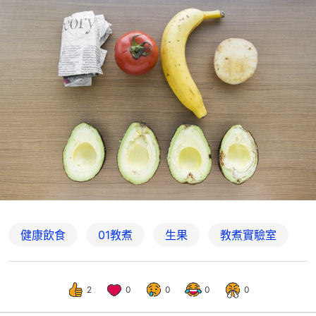
健康飲食
01教煮
生果
教煮實驗室
2
0
0
0
0