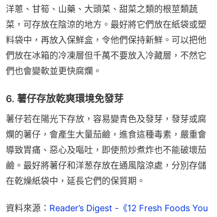
洋蔥、甘筍、山藥、大頭菜、甜菜之類的根莖類蔬
菜，可存放在陰涼的地方。最好將它們放在紙袋或塑
料袋中，再放入保鮮盒，令他們保持新鮮。可以把他
們放在冰箱的冷凍層但千萬不要放入冷藏層，不然它
們也會變軟並更快腐爛。
6. 薯仔存放乾爽環境免發芽
薯仔若在陽光下存放，容易變青色及發芽，發芽或腐
爛的薯仔，會產生大量茄鹼，進食這種毒素，嚴重會
導致胃痛、惡心及嘔吐，即使煎炒煮炸也不能破壞茄
鹼。最好將薯仔和洋葱存放在通風陰涼處，分別存儲
在乾燥紙袋中，延長它們的保質期。
資料來源：
Reader’s Digest -《12 Fresh Foods You 