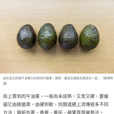
由右至左四個牛油果分別與切片蘋果、香蕉、番茄及報紙包裹放在一起。（葉璋時
攝）
街上買到的牛油果，一般尚未成熟，又青又硬，要催
逼它由綠變黑，由硬到軟，坊間或網上流傳很多不同
方法：報紙包裹、香蕉、番茄、蘋果等等催熟法。