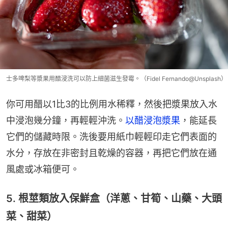
士多啤梨等漿果用醋浸洗可以防上細菌滋生發霉。（Fidel Fernando@Unsplash）
你可用醋以1比3的比例用水稀釋，然後把漿果放入水
中浸泡幾分鐘，再輕輕沖洗。
以醋浸泡漿果
，能延長
它們的儲藏時限。洗後要用紙巾輕輕印走它們表面的
水分，存放在非密封且乾燥的容器，再把它們放在通
風處或冰箱便可。
5. 根莖類放入保鮮盒（洋蔥、甘筍、山藥、大頭
菜、甜菜）