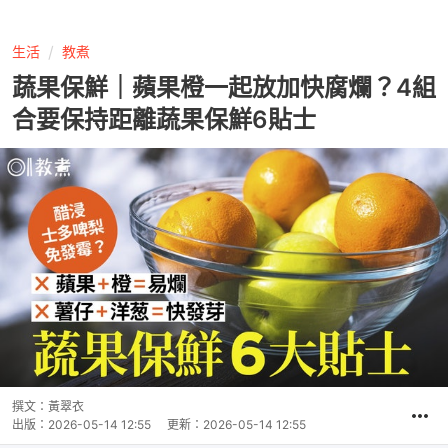
生活
教煮
蔬果保鮮｜蘋果橙一起放加快腐爛？4組
合要保持距離蔬果保鮮6貼士
撰文：
黃翠衣
出版：
2026-05-14 12:55
更新：
2026-05-14 12:55