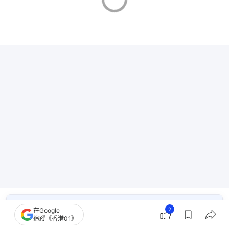
哪些蔬果不能放在一起？
2
在Google
追蹤《香港01》