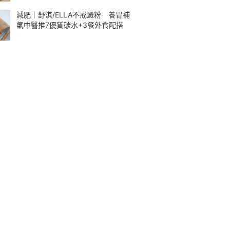
減肥｜舒淇/ELLA不戒澱粉 養胃補
氣中醫推7優質碳水+3餐外食配搭