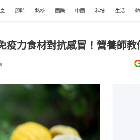
息
即時
熱榜
國際
中國
科技
生活
體
免疫力食材對抗感冒！營養師教
6