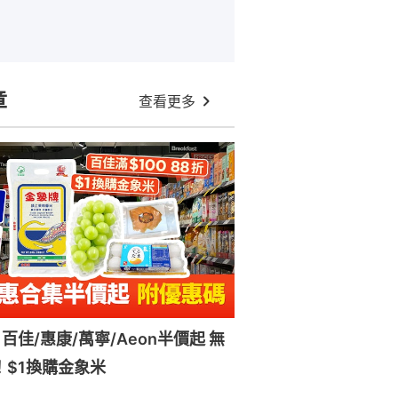
章
查看更多
百佳/惠康/萬寧/Aeon半價起 無
！$1換購金象米