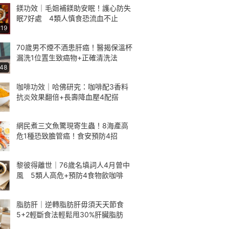
鎂功效｜毛姐補鎂助安眠！護心防失
眠7好處 4類人慎食恐流血不止
:19
70歲男不煙不酒患肝癌！醫揭保溫杯
漏洗1位置生致癌物+正確清洗法
:48
咖啡功效｜哈佛研究：咖啡配3香料
抗炎效果翻倍+長壽降血壓4配搭
網民煮三文魚驚現寄生蟲！8海產高
危1種恐致膽管癌！食安預防4招
黎彼得離世｜76歲名填詞人4月曾中
風 5類人高危+預防4食物飲咖啡
脂肪肝｜逆轉脂肪肝毋須天天節食
5+2輕斷食法輕鬆甩30%肝臟脂肪