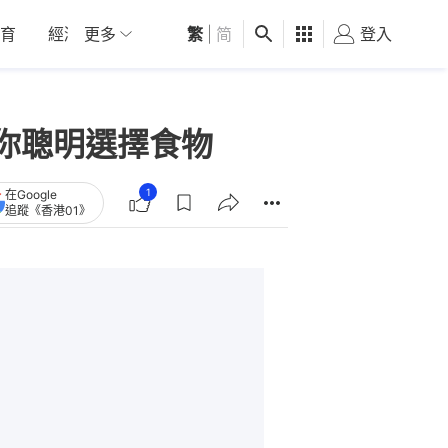
育
經濟
更多
01深圳
繁
觀點
|
简
健康
好食玩飛
登入
女
你聰明選擇食物
1
在Google
追蹤《香港01》