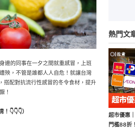
熱門文
身邊的同事在一夕之間就重感冒，上班
遭殃，不管是誰都人人自危！就讓台灣
飲食，搭配對抗流行性感冒的冬令食材，提升
懨！
👇👇👇）
超市優惠｜
門檻88折