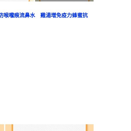
防喉嚨痕流鼻水　雞湯增免疫力蜂蜜抗