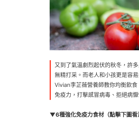
又到了氣溫劇烈起伏的秋冬，許多
無精打采。而老人和小孩更是容易
Vivian李芷薇營養師教你均衡
免疫力，打擊感冒病毒、拒絕病懨
▼6種強化免疫力食材（點擊下圖看清！