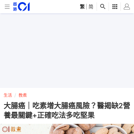
繁
|
简
生活
教煮
大腸癌｜吃素增大腸癌風險？醫揭缺2營
養最關鍵+正確吃法多吃堅果