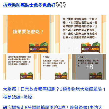
抗老助防癌貼士愈多色愈好
👇👇👇
+
8
大腸癌｜日常飲食養癌細胞？3類食物增大腸癌風險 1
種易致癌=吸煙
研究揭多走5分鐘降糖尿風險4成！晚餐後做1事防大