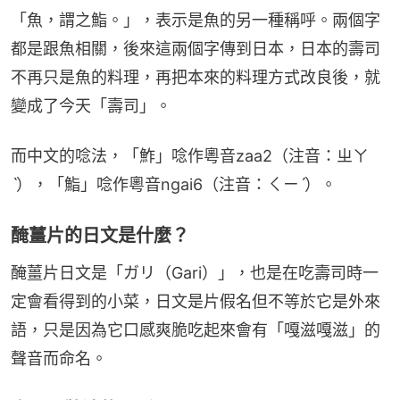
「魚，謂之鮨。」，表示是魚的另一種稱呼。兩個字
都是跟魚相關，後來這兩個字傳到日本，日本的壽司
不再只是魚的料理，再把本來的料理方式改良後，就
變成了今天「壽司」。
而中文的唸法，「鮓」唸作粵音zaa2（注音：ㄓㄚ
ˋ），「鮨」唸作粵音ngai6（注音：ㄑㄧˊ）。
醃薑片的日文是什麼？
醃薑片日文是「ガリ（Gari）」，也是在吃壽司時一
定會看得到的小菜，日文是片假名但不等於它是外來
語，只是因為它口感爽脆吃起來會有「嘎滋嘎滋」的
聲音而命名。