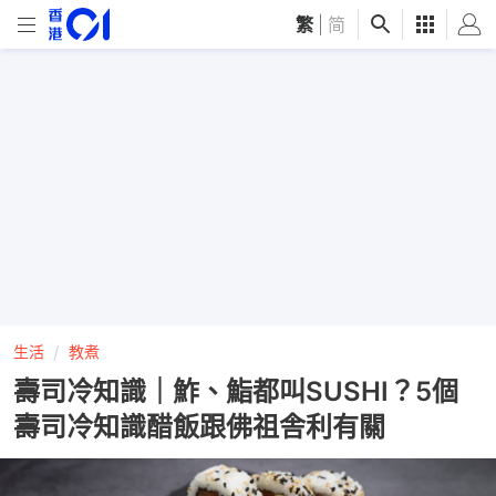
繁
|
简
生活
教煮
壽司冷知識｜鮓、鮨都叫SUSHI？5個
壽司冷知識醋飯跟佛祖舎利有關