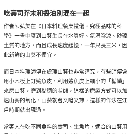
吃壽司芥末和醬油別混在一起
作者陳弘美在《日本料理餐桌禮儀・究極品味的科
學》一書中寫到山葵生長在水質好、氣溫陰涼、砂礫
土質的地方，而且成長速度緩慢，一年只長三米，因
此新鮮的山葵不便宜。
而日本料理師傅在處理山葵也非常講究，有些師傅會
用小木板上釘鯊魚皮，利用鯊魚皮上細小的「楯鱗」
來磨山葵，磨到黏稠的狀態，這樣的磨製方式可以加
速山葵的氧化，山葵就會又嗆又辣，這樣的作法在江
戶時期就出現過。
當客人在吃不同魚料的壽司、生魚片，適合的山葵用