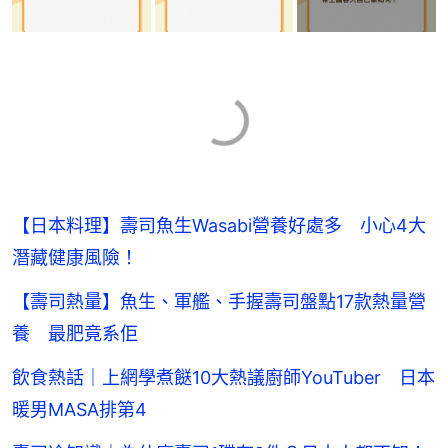
【日本料理】壽司魚生Wasabi營養好處多 小心4大
潛藏健康風險！
【壽司熱量】魚生、軍艦、手握壽司盤點17款熱量營
養 最肥竟系佢
飲食熱話｜上網學煮餸10大熱議廚師YouTuber 日本
暖男MASA排第4