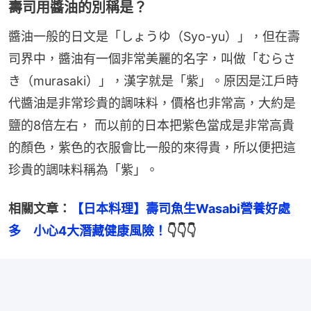
壽司用醬油的別稱是？
醬油一般的日文是「しょうゆ（Syo-yu）」，但在壽
司界中，醬油有一個非常美麗的名字，叫做「むらさ
き（murasaki）」，漢字就是「紫」。原因是江戶時
代醬油是非常珍貴的調味料，價格也非常高，大約是
鹽的8倍左右， 而以前的日本把紫色當成是非常高貴
的顏色，紫色的衣服會比一般的來得貴，所以便把這
珍貴的調味料稱為「紫」。
相關文章：
【日本料理】壽司魚生Wasabi營養好處
多　小心4大潛藏健康風險！
👇👇👇