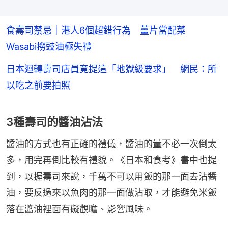
食壽司禁忌｜港人6個超錯行為 薑片當配菜
Wasabi撈豉油極失禮
日本迴轉壽司店員竟提這「地獄級要求」 網民：所
以吃之前要拍照
3種壽司的醬油沾法
醬油的方式也有正確的禮儀，醬油的量不必一次倒太
多，用完再倒比較有禮貌。《日本和食考》書中也提
到，以握壽司來說，千萬不可以用飯的那一面去沾醬
油，要反過來以魚肉的那一面做沾取，才能避免米飯
落在醬油裡面有礙觀瞻、影響風味。