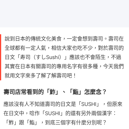
說到日本的傳統文化美食，一定會想到壽司。壽司在
全球都有一定人氣，相信大家也吃不少，對於壽司的
日文「寿司（すしSushi）」應該也不會陌生，不過
其實在日本有關壽司的專用名字有很多種，今天我們
就用文字來多了解了解壽司吧！
壽司店常看到的「鮓」、「鮨」怎麼念？
應該沒有人不知道壽司的日文是「SUSHI」，但原來
在日文中，唸作「SUSHI」的還有另外兩個漢字：
「鮓」跟「鮨」，到底三個字有什麼分別呢？