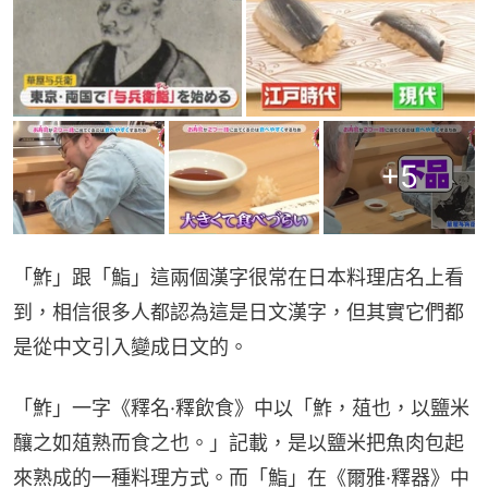
+
5
「鮓」跟「鮨」這兩個漢字很常在日本料理店名上看
到，相信很多人都認為這是日文漢字，但其實它們都
是從中文引入變成日文的。
「鮓」一字《釋名·釋飲食》中以「鮓，葅也，以鹽米
釀之如葅熟而食之也。」記載，是以鹽米把魚肉包起
來熟成的一種料理方式。而「鮨」在《爾雅·釋器》中