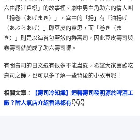
六由縁江戶櫻」的故事裡。劇中男主角助六的情人叫
「揚巻（あげまき）」，當中的「揚」有「油揚げ
（あぶらあげ）」即豆皮的意思，而「巻き（ま
き）」則是以海苔包著飯的捲壽司，因此豆皮壽司與
卷壽司就變成了助六壽司囉。
有關壽司的日文還有很多不能盡錄，希望大家喜歡吃
壽司之餘，也可以多了解一些背後的小故事呢！
相關文章：
【壽司冷知識】迴轉壽司發明源於啤酒工
廠？附人氣店介紹香港都有
👇👇👇