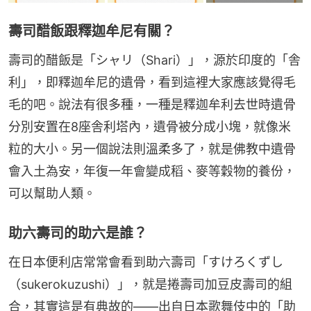
壽司醋飯跟釋迦牟尼有關？
壽司的醋飯是「シャリ（Shari）」，源於印度的「舎
利」，即釋迦牟尼的遺骨，看到這裡大家應該覺得毛
毛的吧。說法有很多種，一種是釋迦牟利去世時遺骨
分別安置在8座舎利塔內，遺骨被分成小塊，就像米
粒的大小。另一個說法則溫柔多了，就是佛教中遺骨
會入土為安，年復一年會變成稻、麥等穀物的養份，
可以幫助人類。
助六壽司的助六是誰？
在日本便利店常常會看到助六壽司「すけろくずし
（sukerokuzushi）」，就是捲壽司加豆皮壽司的組
合，其實這是有典故的——出自日本歌舞伎中的「助