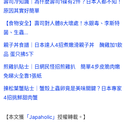
壽司冷知識｜為什麼壽司1碟有2件？日本人都不知！
原因其實好簡單
【食物安全】壽司對人體8大壞處！水銀毒、李斯特
菌、生蟲…
親子丼食譜｜日本達人4招煮嫩滑親子丼 醃雞加1飲
品 蛋只拂5下
煎雞扒貼士｜日網民怪招煎雞扒 簡單4步皮脆肉嫩
免睇火全靠1張紙
揀松葉蟹貼士｜蟹殼上蟲卵竟是美味關鍵？日本專家
4招挑鮮甜肉蟹
【本文獲
「Japaholic」
授權轉載。】