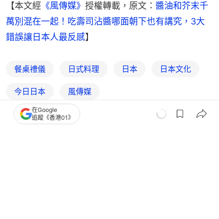
【本文經
《風傳媒》
授權轉載，原文：
醬油和芥末千
萬別混在一起！吃壽司沾醬哪面朝下也有講究，3大
錯誤讓日本人最反感
】
餐桌禮儀
日式料理
日本
日本文化
今日日本
風傳媒
在Google
追蹤《香港01》
國際
世界專題
日本飯糰為何多是三角形 相關紀念日
因何叫Omusubi而非Onigiri？