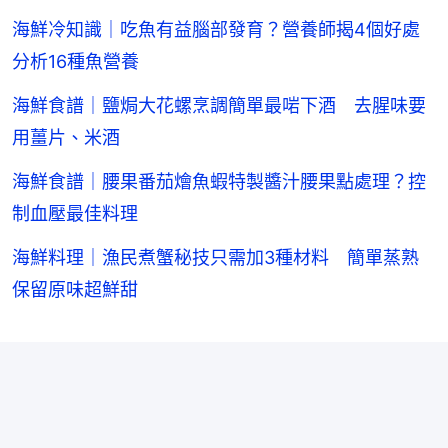
海鮮冷知識｜吃魚有益腦部發育？營養師揭4個好處
分析16種魚營養
海鮮食譜｜鹽焗大花螺烹調簡單最啱下酒 去腥味要
用薑片、米酒
海鮮食譜｜腰果番茄燴魚蝦特製醬汁腰果點處理？控
制血壓最佳料理
海鮮料理｜漁民煮蟹秘技只需加3種材料 簡單蒸熟
保留原味超鮮甜