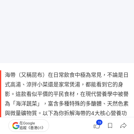
海帶（又稱昆布）在日常飲食中極為常見，不論是日
式高湯、涼拌小菜還是家常煲湯，都能看到它的身
影。這款看似平價的平民食材，在現代營養學中被譽
為「海洋蔬菜」，富含多種特殊的多醣體、天然色素
與微量礦物質。以下為你拆解海帶的4大核心營養功
效與食用禁忌。
19
在Google
追蹤《香港01》