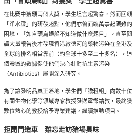
由「盲頭烏蠅」到獲獎 學生超驚喜
在比賽中獲頒兩個大獎，學生坦言超驚喜，然而回顧
「淨水靈」的研發起點，他們亦曾面臨萬事起頭難的
困境，「如盲頭烏蠅般不知道做什麼題目」。直至閱
讀大量報告後才發現香港啟德河的藥物污染在全港及
全球的排名相當靠前（約全球十多至二十多名），這
個震撼的數據促使他們決心針對抗生素污染
（Antibiotics）展開深入研究。
為了讓發明品真正落地，學生們「膽粗粗」向數十位
有關生物化學等領域專家教授發送電郵請教，最終獲
數位熱心的教授給予專業建議，繼續推動項目。
拒閉門造車 難忘走訪豬場臭味