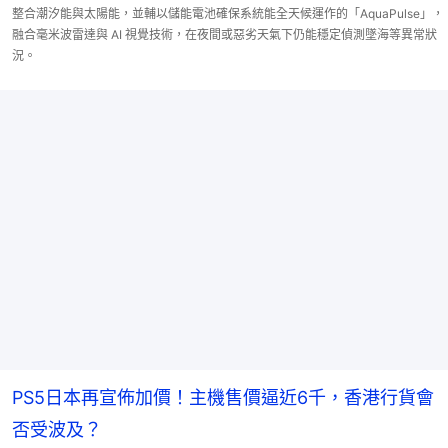
整合潮汐能與太陽能，並輔以儲能電池確保系統能全天候運作的「AquaPulse」，
融合毫米波雷達與 AI 視覺技術，在夜間或惡劣天氣下仍能穩定偵測墜海等異常狀
況。
PS5日本再宣佈加價！主機售價逼近6千，香港行貨會
否受波及？