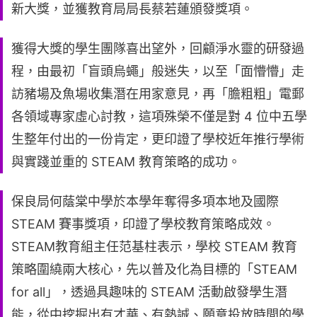
新大獎，並獲教育局局長蔡若蓮頒發獎項。
獲得大獎的學生團隊喜出望外，回顧淨水靈的研發過
程，由最初「盲頭烏蠅」般迷失，以至「面懵懵」走
訪豬場及魚場收集潛在用家意見，再「膽粗粗」電郵
各領域專家虛心討教，這項殊榮不僅是對 4 位中五學
生整年付出的一份肯定，更印證了學校近年推行學術
與實踐並重的 STEAM 教育策略的成功。
保良局何蔭棠中學於本學年奪得多項本地及國際
STEAM 賽事獎項，印證了學校教育策略成效。
STEAM教育組主任范基柱表示，學校 STEAM 教育
策略圍繞兩大核心，先以普及化為目標的「STEAM
for all」，透過具趣味的 STEAM 活動啟發學生潛
能，從中挖掘出有才華、有熱誠、願意投放時間的學