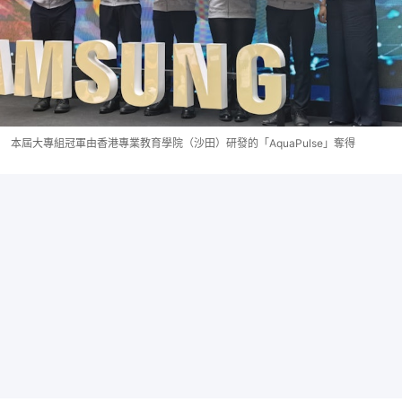
本屆大專組冠軍由香港專業教育學院（沙田）研發的「AquaPulse」奪得