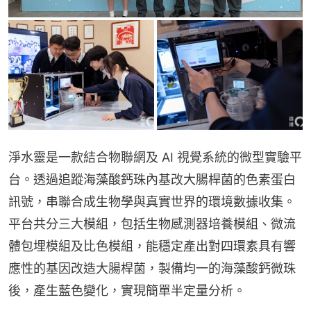
淨水靈是一款結合物聯網及 AI 視覺系統的微型實驗平
台。透過追蹤海藻酸鈣珠內基改大腸桿菌的色素蛋白
訊號，串聯合成生物學與真實世界的環境數據收集。
平台共分三大模組，包括生物感測器培養模組、微流
體包埋模組及比色模組，能穩定產出對四環素具有響
應性的基因改造大腸桿菌，製備均一的海藻酸鈣微珠
後，產生藍色變化，實現簡單半定量分析。