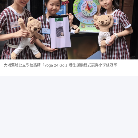
大埔舊墟公立學校憑藉「Yoga 24 Go!」養生運動程式贏得小學組冠軍