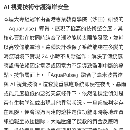
AI 視覺技術守護海岸安全
本屆大專組冠軍由香港專業教育學院（沙田）研發的
「AquaPulse」奪得，展現了極高的技術整合度，其
核心賣點在於同時結合了潮汐能與太陽能發電，並輔
以高效儲能電池。這種設計確保了系統能夠在多變的
海濱環境下實現 24 小時不間斷運作，解決了傳統感
應設備依賴固定電源或因電力不足導致監測中斷的痛
點。技術層面上，「AquaPulse」融合了毫米波雷達
與 AI 視覺技術。這套雙重感應系統即便在夜間、暴雨
或能見度極低的惡劣天氣條件下，依然能穩定偵測是
否有生物墜海或出現其他異常狀況。一旦系統判定存
在風險，便會透過內建的燈柱定位功能即時將地理資
訊通報至救援團隊，大幅壓縮了搜救的黃金反應時