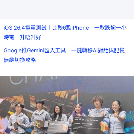
iOS 26.4電量測試｜比較6款iPhone 一款跌逾一小
時電！升唔升好
Google推Gemini匯入工具 一鍵轉移AI對話與記憶
無縫切換攻略