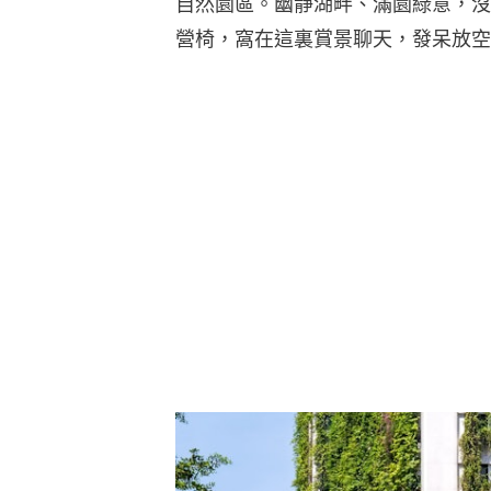
自然園區。幽靜湖畔、滿園綠意，沒
營椅，窩在這裏賞景聊天，發呆放空