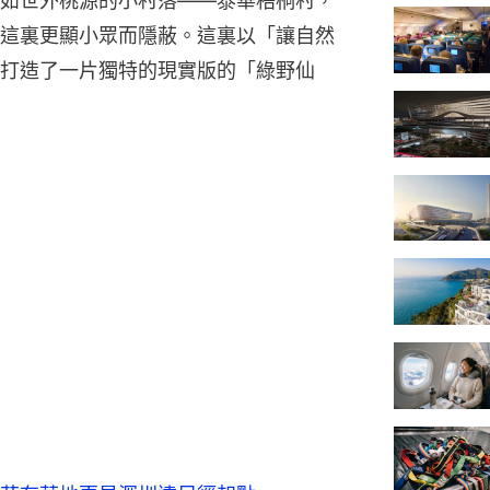
如世外桃源的小村落——泰華梧桐村，
這裏更顯小眾而隱蔽。這裏以「讓自然
打造了一片獨特的現實版的「綠野仙