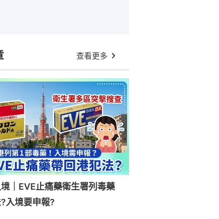
章
查看更多
入境｜EVE止痛藥衛生署列毒藥
?入境要申報?