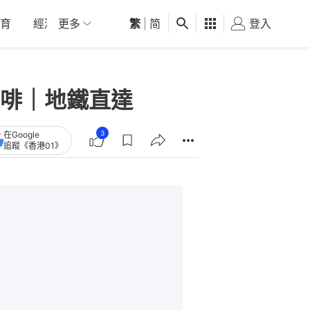
育
經濟
更多
01深圳
繁
觀點
|
简
健康
好食玩飛
登入
女
啡｜地鐵直達
3
在Google
追蹤《香港01》