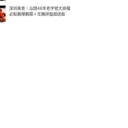
深圳美食｜汕頭48年老字號大排檔
必點醬爆鵝腸＋生醃拼盤超送飯