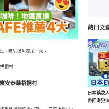
熱門文
民，吸氧摸魚發呆一天。
梧桐村。
寶安泰華梧桐村
日本藥妝
帶回港犯法