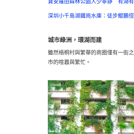
寶安羅田森林公園人少寧靜 有湖有
深圳小千島湖鐵崗水庫：徒步鯤鵬徑
城市綠洲，環湖而建
雖然梧桐村與繁華的商圈僅有一街之
市的喧囂與繁忙。