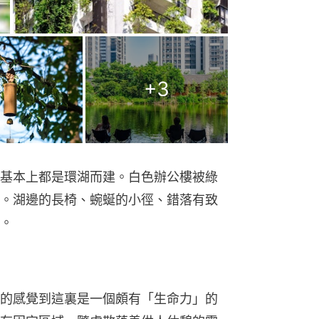
+
3
基本上都是環湖而建。白色辦公樓被綠
。湖邊的長椅、蜿蜒的小徑、錯落有致
。
的感覺到這裏是一個頗有「生命力」的