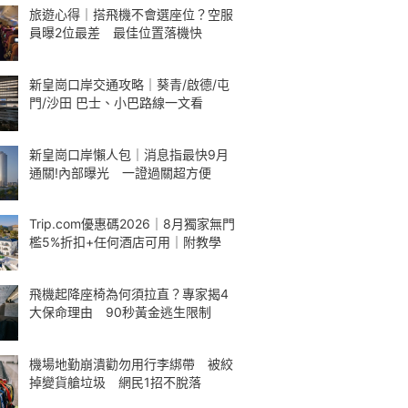
旅遊心得｜搭飛機不會選座位？空服
員曝2位最差 最佳位置落機快
新皇崗口岸交通攻略｜葵青/啟德/屯
門/沙田 巴士、小巴路線一文看
新皇崗口岸懶人包｜消息指最快9月
通關!內部曝光 一證過關超方便
Trip.com優惠碼2026｜8月獨家無門
檻5%折扣+任何酒店可用｜附教學
飛機起降座椅為何須拉直？專家揭4
大保命理由 90秒黃金逃生限制
機場地勤崩潰勸勿用行李綁帶 被絞
掉變貨艙垃圾 網民1招不脫落