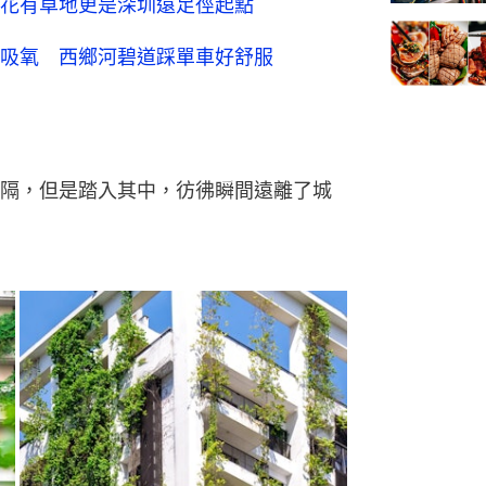
花有草地更是深圳遠足徑起點
吸氧 西鄉河碧道踩單車好舒服
隔，但是踏入其中，彷彿瞬間遠離了城