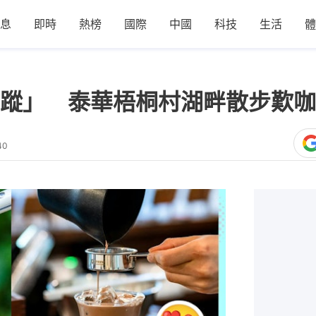
息
即時
熱榜
國際
中國
科技
生活
體
蹤」 泰華梧桐村湖畔散步歎咖
40