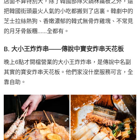
店面不算特別大，除了韓國部隊火鍋柇鐵板之外，還
把韓國街頭最火人氣的小吃都搬到了店裏。韓劇中的
芝士拉絲熱狗、香嫩濃郁的韓式無骨炸雞塊、不常見
的月牙骨飯糰......全都有。
B. 大小王炸炸串——傳說中寶安炸串天花板
晚上6點才開檔營業的大小王炸炸串，是傳說中名副
其實的寶安炸串天花板。他們家沒什麼服務可言，全
靠自助。