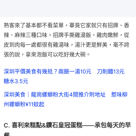
熟客來了基本都不看菜單，畢竟它家就只有招牌、香
辣、麻辣三種口味。招牌手撕雞湯飯，雞肉嫩鮮，從
皮到肉每一處都很有雞湯味，湯汁更是鮮美，毫不誇
張的說，拿來泡飯可以吃好幾大碗。
深圳平價美食有幾抵？兩餸一湯10元 刀削麵13元
糖水3.5元
深圳美食｜龍崗螺螄粉大街4間推介附地址 惹味柳
州螺螄粉¥11蚊起
C. 喜利來糕點&鑽石皇冠蛋糕——承包每天的早