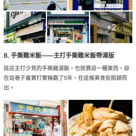
+
2
B. 手撕雞米飯——主打手撕雞米飯帶湯版
這店主打少見的手撕雞湯飯，也就賣這一種東西，卻
在這巷子裏實打實稱霸了5年，在這條美食街脱穎而
出。