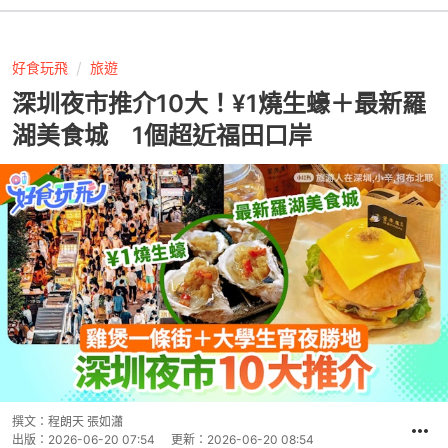
好食玩飛
旅遊
深圳夜市推介10大！¥1燒生蠔＋最新羅
湖美食城 1個超近福田口岸
撰文：
程朗天 張如瀟
出版：
2026-06-20 07:54
更新：
2026-06-20 08:54