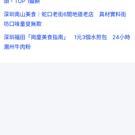
頭、TOP 1蠔餅
深圳南山美食｜蛇口老街6間地道老店 真材實料街
坊口味童叟無欺
深圳福田「崗廈美食指南」 1元3個水煎包 24小時
潮州牛肉粉