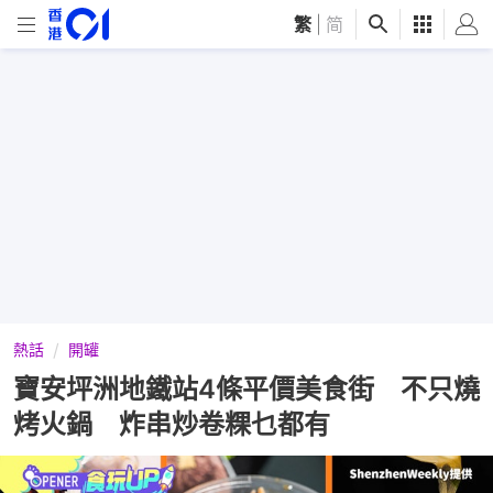
繁
|
简
熱話
開罐
寶安坪洲地鐵站4條平價美食街 不只燒
烤火鍋 炸串炒卷粿乜都有