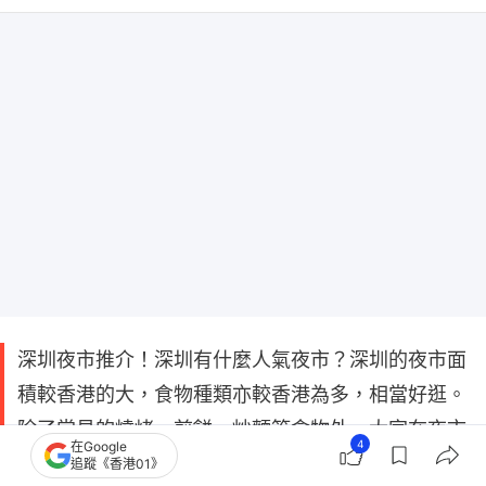
深圳夜市推介！深圳有什麼人氣夜市？深圳的夜市面
積較香港的大，食物種類亦較香港為多，相當好逛。
除了常見的燒烤、煎餅、炒麵等食物外，大家在夜市
4
在Google
裡還可以品嘗到紫米芋泥肉鬆糯米糍、烤苕皮、蛋包
追蹤《香港01》