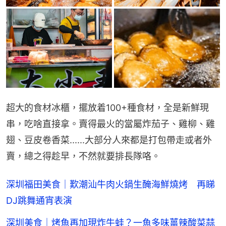
超大的食材冰櫃，擺放着100+種食材，全是新鮮現
串，吃啥直接拿。賣得最火的當屬炸茄子、雞柳、雞
翅、豆皮卷香菜......大部分人來都是打包帶走或者外
賣，總之得趁早，不然就要排長隊咯。
深圳福田美食｜歎潮汕牛肉火鍋生醃海鮮燒烤 再睇
DJ跳舞通宵表演
深圳美食｜烤魚再加現炸牛蛙？一魚多味薑辣酸菜蒜