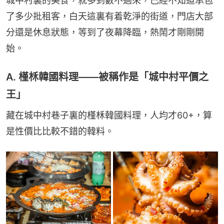
城中村裏的美食，就多到數不過來，已經不知道承包
了多少批租客，白天這裏有着乾淨的街道，門店大部
分還是休息狀態，等到了夜幕降臨，熱鬧才剛剛開
始。
A. 槿柇韓國料理——被稱作是「城中村平價之
王」
藏在城中村巷子裏的槿柇韓國料理，人均才60+，算
是性價比比較不錯的韓料。