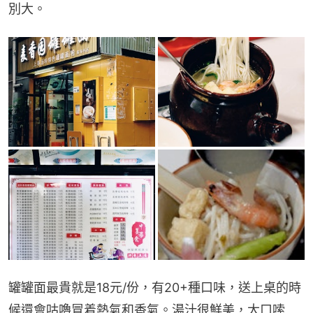
別大。
罐罐面最貴就是18元/份，有20+種口味，送上桌的時
候還會咕嚕冒着熱氣和香氣。湯汁很鮮美，大口嗦