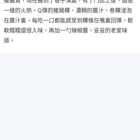
擺攤賣，現在搬到了巷子深處，有了門店之後，還是
一樣的火熱。Q彈的豬腸粿、濃稠的醬汁，卷粿浸泡
在醬汁裏，每吃一口都能感受到粿條在嘴裏回彈，軟
軟糯糯還很入味，再加一勺辣椒醬，妥妥的老家味
道。