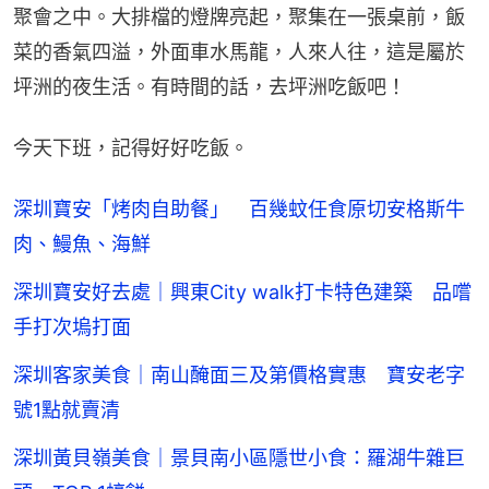
聚會之中。大排檔的燈牌亮起，聚集在一張桌前，飯
菜的香氣四溢，外面車水馬龍，人來人往，這是屬於
坪洲的夜生活。有時間的話，去坪洲吃飯吧！
今天下班，記得好好吃飯。
深圳寶安「烤肉自助餐」 百幾蚊任食原切安格斯牛
肉、鰻魚、海鮮
深圳寶安好去處｜興東City walk打卡特色建築 品嚐
手打次塢打面
深圳客家美食｜南山醃面三及第價格實惠 寶安老字
號1點就賣清
深圳黃貝嶺美食｜景貝南小區隱世小食：羅湖牛雜巨