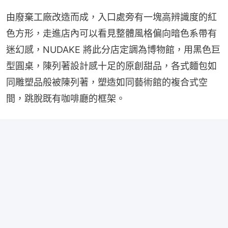
由廢棄工廠改造而成，入口處旁有一塊高辨識度的紅
色方形，走進店內可以看見整體風格偏向暗色系帶有
迷幻感，NUDAKE 將此分店定調為博物館，用黑色巨
型圓桌，陳列著設計感十足的原創甜品，各式麵包如
同雕塑品般被陳列著，塑造如同藝術館的複合式空
間，跳脫既有咖啡廳的框架。