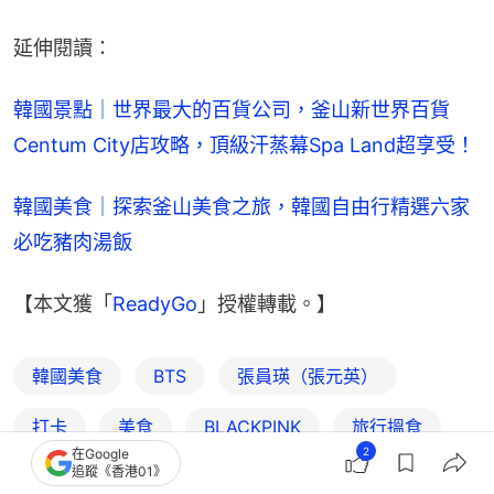
延伸閱讀：
韓國景點｜世界最大的百貨公司，釜山新世界百貨
Centum City店攻略，頂級汗蒸幕Spa Land超享受！
韓國美食｜探索釜山美食之旅，韓國自由行精選六家
必吃豬肉湯飯
【本文獲「
ReadyGo
」授權轉載。】
韓國美食
BTS
張員瑛（張元英）
打卡
美食
BLACKPINK
旅行搵食
2
在Google
追蹤《香港01》
搵食推介
韓國旅遊
K-Pop