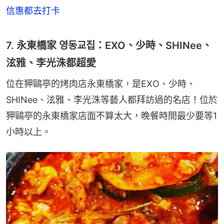
信惠都去打卡
7. 永東橋家 영동교집：EXO、少時、SHINee、
泫雅、李光洙都超愛
位在狎鷗亭的烤肉店永東橋家，是EXO、少時、
SHINee、泫雅、李光洙等藝人都拜訪過的名店！位於
狎鷗亭的永東橋家店面不算太大，晚餐時間最少要等1
小時以上。