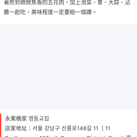
著煎到微微焦香的五花肉，加上泡菜、蔥、大蒜、沾
醬一起吃，美味程度一定要給一個讚。
永東橋家 영동교집
店家地址：서울 강남구 선릉로148길 11（ 11