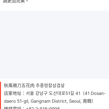
鍋更加完美。
秋風嶺刀五花肉 추풍령칼삼겹살
店家地址：서울 강남구 도산대로51길 41（41 Dosan-
daero 51-gil, Gangnam District, Seoul, 南韓）
連絡電話：+82 2-518-9996