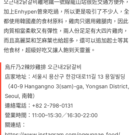
오근내2닭갈비離地鐵一號線龍山站很近交通方便外，
加上Enhypen曾來吃過，所以更是吸引了不少人，全
都使用韓國產的食材原料，雞肉只選用雞腿肉，因此
肉質相當柔軟又有彈性，兩人份足足有大四片雞肉，
而且高麗菜和芝麻葉也給超多，還可以追加起士等其
他食材，超級好吃又讓人飽到天靈蓋。
烏斤乃2辣炒雞排 오근내2닭갈비
店家地址：서울시 용산구 한강대로11길 13 용일빌딩
（40-9 Hangangno 3(sam)-ga, Yongsan District,
Seoul, 南韓）
連絡電話：+82 2-798-0131
營業時間：11:00–15:30／16:30-22:00
關連結：
https://www.instagram.com/ogeunnae_food/