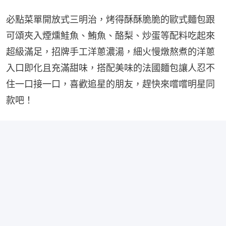
必點菜單開放式三明治，烤得酥酥脆脆的歐式麵包跟
可頌夾入煙燻鮭魚、鮪魚、酪梨、炒蛋等配料吃起來
超級滿足，招牌手工洋蔥濃湯，細火慢燉熬煮的洋蔥
入口即化且充滿甜味，搭配美味的法國麵包讓人忍不
住一口接一口，喜歡追星的朋友，趕快來嚐嚐明星同
款吧！