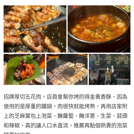
+
1
招牌厚切五花肉，店員會幫你烤的得金黃香酥，因為
使用的是厚重的鐵鍋，肉很快就能烤熟，再用店家附
上的芝麻葉包上泡菜、醃蘿蔔、醃洋蔥、生菜、蒜頭
和辣椒，真的讓人口水直流，推薦再點個熱賣的泡菜