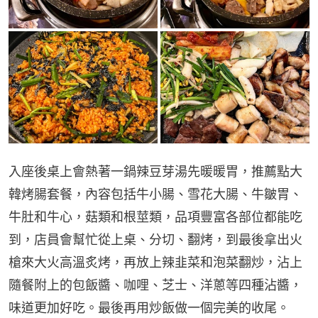
入座後桌上會熱著一鍋辣豆芽湯先暖暖胃，推薦點大
韓烤腸套餐，內容包括牛小腸、雪花大腸、牛皺胃、
牛肚和牛心，菇類和根莖類，品項豐富各部位都能吃
到，店員會幫忙從上桌、分切、翻烤，到最後拿出火
槍來大火高溫炙烤，再放上辣韭菜和泡菜翻炒，沾上
隨餐附上的包飯醬、咖哩、芝士、洋蔥等四種沾醬，
味道更加好吃。最後再用炒飯做一個完美的收尾。