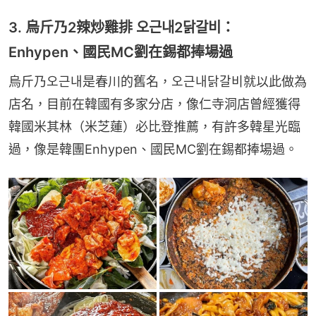
3. 烏斤乃2辣炒雞排 오근내2닭갈비：
Enhypen、國民MC劉在錫都捧場過
烏斤乃오근내是春川的舊名，오근내닭갈비就以此做為
店名，目前在韓國有多家分店，像仁寺洞店曾經獲得
韓國米其林（米芝蓮）必比登推薦，有許多韓星光臨
過，像是韓團Enhypen、國民MC劉在錫都捧場過。