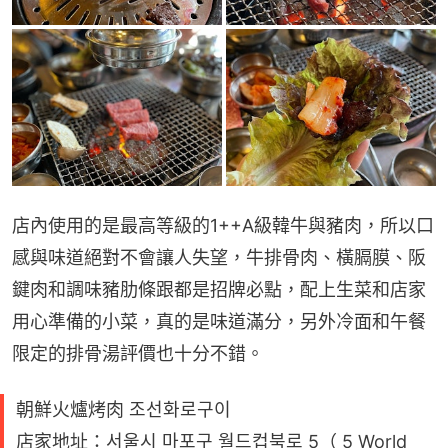
店內使用的是最高等級的1++A級韓牛與豬肉，所以口
感與味道絕對不會讓人失望，牛排骨肉、橫膈膜、阪
鍵肉和調味豬肋條跟都是招牌必點，配上生菜和店家
用心準備的小菜，真的是味道滿分，另外冷面和午餐
限定的排骨湯評價也十分不錯。
朝鮮火爐烤肉 조선화로구이
店家地址：서울시 마포구 월드컵북로 5（ 5 World