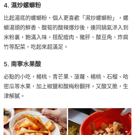
4. 濕炒螺螄粉
比起湯底的螺螄粉，個人更喜歡「濕炒螺螄粉」，螺
螄湯頭的鮮香、酸筍的酸辣爆炒後，連同鍋氣滲入到
米粉裏，飽滿入味，搭配瘦肉、豬肝、酸豆角、炸腐
竹等配菜，吃起來超滿足。
5. 南寧水果酸
必點的小吃，楊桃、青芒果、菠蘿、楊桃、石榴、哈
密瓜等水果，加上椒鹽和酸梅粉翻拌，又酸又脆，生
津解膩。