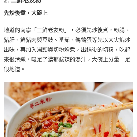
2. 三鮮老友粉
先炒後煮，大碗上
地道的南寧「三鮮老友粉」，必須先炒後煮，粉腸、
豬肝、鮮豬肉與豆豉、番茄、鵪鶉蛋等先以大火煸炒
出味，再加入湯頭與切粉燴煮，出鍋後的切粉，吃起
來很滑嫩，吸足了濃郁酸辣的湯汁，大碗上分量十足
很地道。