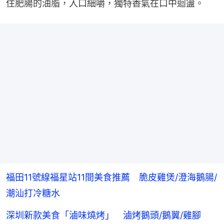
住肥腸的油脂，入口細嚼，獨特香氣在口中迴盪。
福田11號線福星站11間美食推薦 脆皮雞煲/澄海鵝腸/
潮汕打冷糖水
深圳新款美食「滷味燒烤」 滷烤鵝頭/鵝翼/雞腳