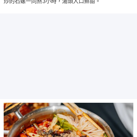
炒的石螺一同熬3小時，湯頭入口鮮甜。