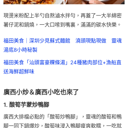
現燙米粉配上半勺自熬滷水拌勻，再蓋了一大半綿密
薯仔泥和鍋燒，一大口嗦到嘴裏，滿滿的碳水快樂。
福田美食｜深圳少見蘇式麵館 澆頭現點現做 靈魂
湯底8小時秘製
福田美食「汕頭富豪粿條湯」24種豬肉部位+漁船直
送海鮮超鮮味
廣西小炒＆廣西小吃也來了
1. 酸筍芋蒙炒鴨腳
廣西大排檔必點的「酸筍炒鴨腳」，靈魂的酸筍和鴨
腳一同下鍋爆炒，酸筍味浸入鴨腳痠爽軟糯，一吃就