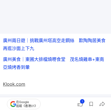
廣州兩日遊｜挑戰廣州塔高空走鋼絲 歎陶陶居美食
再逛沙面上下九
廣州美食｜東圃大排檔燒嘢食堂 茂名燒雞串+東南
亞燒烤香到暈
Klook.com
1
在Google
追蹤《香港01》