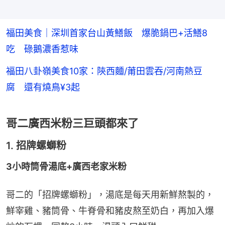
福田美食｜深圳首家台山黃鱔飯 爆脆鍋巴+活鱔8
吃 碌鵝濃香惹味
福田八卦嶺美食10家：陝西麵/莆田雲吞/河南熱豆
腐 還有燒鳥¥3起
哥二廣西米粉三巨頭都來了
1. 招牌螺螄粉
3小時筒骨湯底+廣西老家米粉
哥二的「招牌螺螄粉」，湯底是每天用新鮮熬製的，
鮮宰雞、豬筒骨、牛脊骨和豬皮熬至奶白，再加入爆