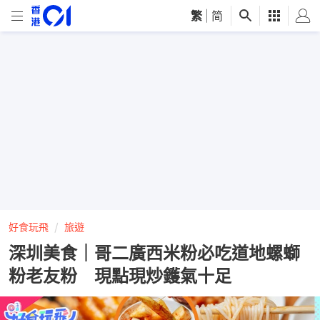
繁
|
简
好食玩飛
旅遊
深圳美食｜哥二廣西米粉必吃道地螺螄
粉老友粉 現點現炒鑊氣十足