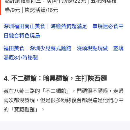
點評網推薦前三：炭烤牛肋條/22元 | 五花肉荔枝
卷/9元 | 炭烤活鰻/16元
深圳福田南山美食｜海膽熱狗超滿足 串燒迷必食中
日融合特色燒鳥
福田美食｜深圳少見蘇式麵館 澆頭現點現做 靈魂
湯底8小時秘製
4. 不二麵館：暗黑麵館，主打陝西麵
藏在八卦三路的「不二麵館」，門頭很不顯眼，走過
兩次都沒發現，但是很多粉絲後台都說這是他們心中
的「寶藏麵館」。