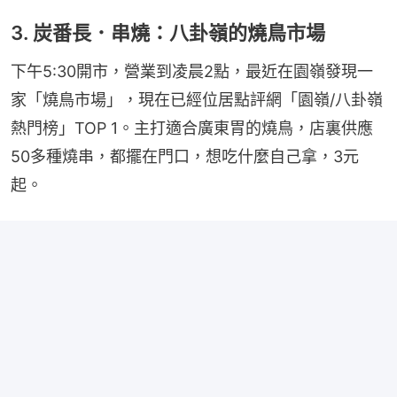
3. 炭番長．串燒：八卦嶺的燒鳥市場
下午5:30開市，營業到凌晨2點，最近在園嶺發現一
家「燒鳥市場」，現在已經位居點評網「園嶺/八卦嶺
熱門榜」TOP 1。主打適合廣東胃的燒鳥，店裏供應
50多種燒串，都擺在門口，想吃什麼自己拿，3元
起。