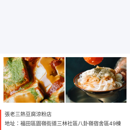
張老三熱豆腐涼粉店
地址：福田區園嶺街道三林社區八卦嶺宿舍區49棟