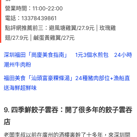
營業時間：11:00-22:00
電話：13378439861
點評網推薦前三：避風塘雞翼/27.9元 | 玫瑰雞
翅/27.9元 | 鹹蛋黃雞翼/27元
深圳福田「崗廈美食指南」 1元3個水煎包 24小時
潮州牛肉粉
福田美食「汕頭富豪粿條湯」24種豬肉部位+漁船直
送海鮮超鮮味
9. 四季鮮餃子雲吞：開了很多年的餃子雲吞
店
老闆李叔以前在廣州的酒樓裏幹了十多年，來深圳開