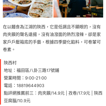
在以麵食為江湖的陝西，它是低調且不顯眼的，沒有
肉夾饃的聲名遠揚，沒有油潑面的熱烈潑辣，卻是家
家戶戶壓箱底的手藝，根據四季變化餡料，可卷葷可
卷素。
陝西村
地址：福田區八卦三路17號鋪
營業時間：9:00-21:00
電話：18819644903
點評網推薦前三：肉夾饃/14.9元 | 孜卷/17.9元 | 陝西
豆腐腦/10.9元