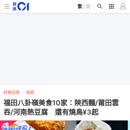
繁
|
简
好食玩飛
旅遊
福田八卦嶺美食10家：陝西麵/莆田雲
吞/河南熱豆腐 還有燒鳥¥3起