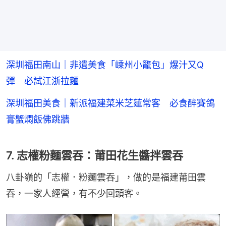
深圳福田南山｜非遺美食「嵊州小籠包」爆汁又Q
彈 必試江浙拉麵
深圳福田美食｜新派福建菜米芝蓮常客 必食醉賽鴿
膏蟹燜飯佛跳牆
7. 志權粉麵雲吞：莆田花生醬拌雲吞
八卦嶺的「志權．粉麵雲吞」，做的是福建莆田雲
吞，一家人經營，有不少回頭客。