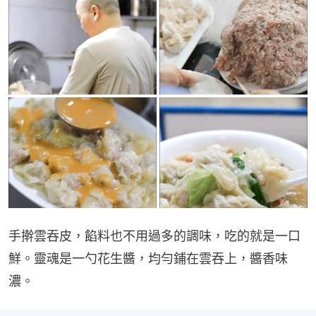
手擀雲吞皮，餡料也不用過多的調味，吃的就是一口
鮮。靈魂是一勺花生醬，均勻鋪在雲吞上，醬香味
濃。