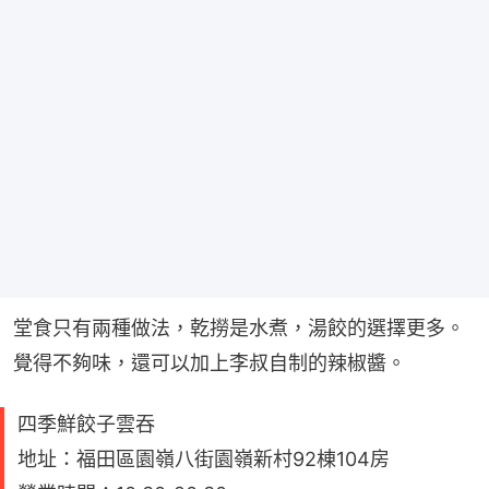
堂食只有兩種做法，乾撈是水煮，湯餃的選擇更多。
覺得不夠味，還可以加上李叔自制的辣椒醬。
四季鮮餃子雲吞
地址：福田區園嶺八街園嶺新村92棟104房