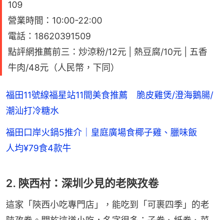
109
營業時間：10:00-22:00
電話：18620391509
點評網推薦前三：炒涼粉/12元 | 熱豆腐/10元 | 五香
牛肉/48元（人民幣，下同）
福田11號線福星站11間美食推薦 脆皮雞煲/澄海鵝腸/
潮汕打冷糖水
福田口岸火鍋5推介｜皇庭廣場食椰子雞、臘味飯
人均¥79食4款牛
2. 陝西村：深圳少見的老陝孜卷
這家「陝西小吃專門店」，能吃到「可裹四季」的老