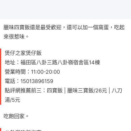
臘味四寶飯還是最受歡迎，還可以加一個窩蛋，吃起
來很惹味。
煲仔之家煲仔飯
地址：福田區八卦三路八卦嶺宿舍區14棟
營業時間：11:00-20:00
電話：15013896159
點評網推薦前三：四寶飯 | 臘味三寶飯/26元 | 八刀
湯/5元
吃飽回家。