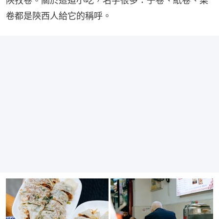
陝孜卷。關於這道小吃，名字很多：子卷、紙卷、菜
卷都是陝西人給它的稱呼。