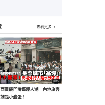
章
查看更多
01:50
下西貢廈門灣逼爆人潮 內地旅客
來誰是小蠢蛋！