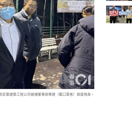
承建商宏業建築工程公司被捕董事侯華建（戴口罩者）首度現身。