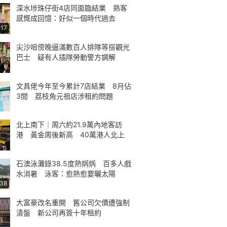
深水埗珠仔街4店同面臨結業 熟客
感慨成回憶：好似一個時代過去
:17
尖沙咀傍晚逼滿數百人排隊等搭觀光
巴士 疑有人插隊勞動警方調解
文具佬今年至今累計7店結業 8月佔
3間 荔枝角元祖店涉租約問題
北上南下｜周六約21.9萬內地客訪
港 黃金周後新高 40萬港人北上
石澳泳灘錄38.5度熱焫焫 百多人戲
水消暑 泳客：愈熱愈要曬太陽
:38
大富豪改名重開 舊公司欠債遭強制
清盤 新公司再簽十年租約