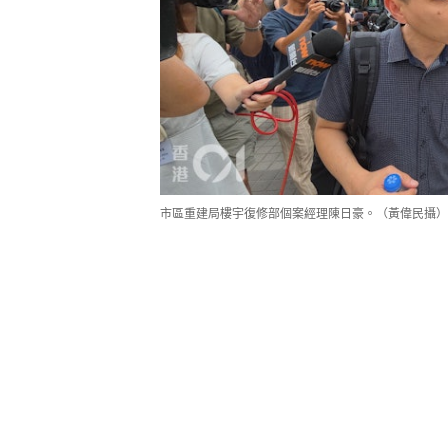
市區重建局樓宇復修部個案經理陳日豪。（黃偉民攝）