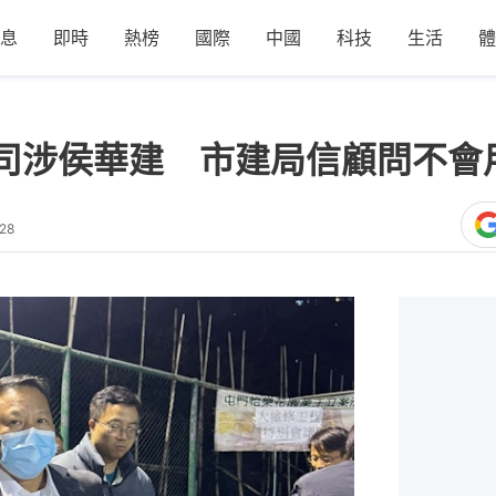
息
即時
熱榜
國際
中國
科技
生活
體
司涉侯華建 市建局信顧問不會
28