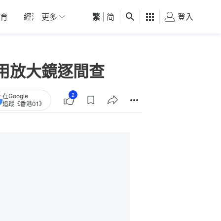
育
經濟
更多
01深圳
繁
觀點
|
简
健康
好食玩飛
登入
女
用放大鏡逐間查
2
在Google
追蹤《香港01》