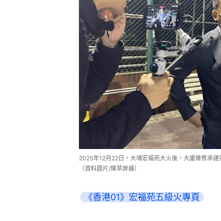
2025年12月22日，大埔宏福苑大火後，大廈維修
（資料圖片/陳萃屏攝）
《香港01》宏福苑五級火專頁