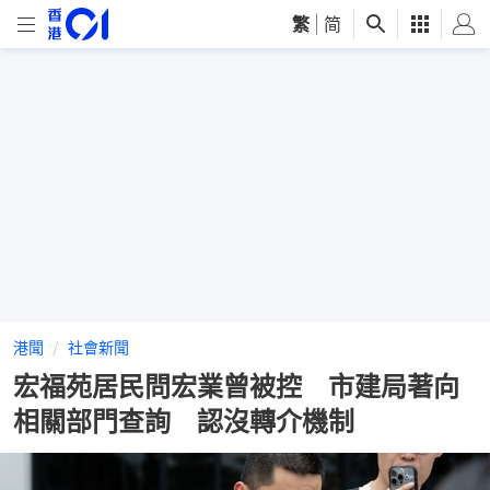
繁
|
简
港聞
社會新聞
宏福苑居民問宏業曾被控 市建局著向
相關部門查詢 認沒轉介機制