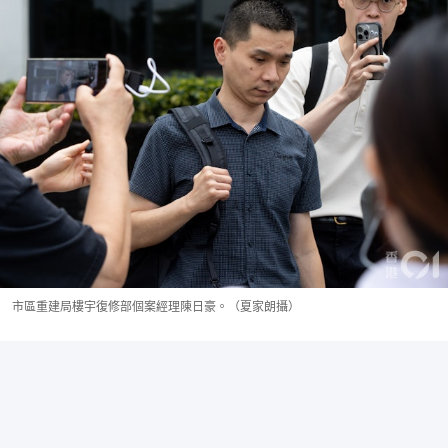
市區重建局樓宇復修部個案經理陳日豪。（夏家朗攝）