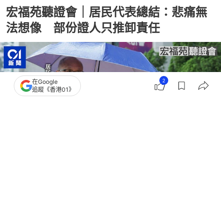
宏福苑聽證會｜居民代表總結：悲痛無
法想像 部份證人只推卸責任
2
在Google
追蹤《香港01》
撰文：
梁祖饒 任葆穎 陳萃屏
出版：
2026-07-16 11:53
更新：
2026-07-16 18:51