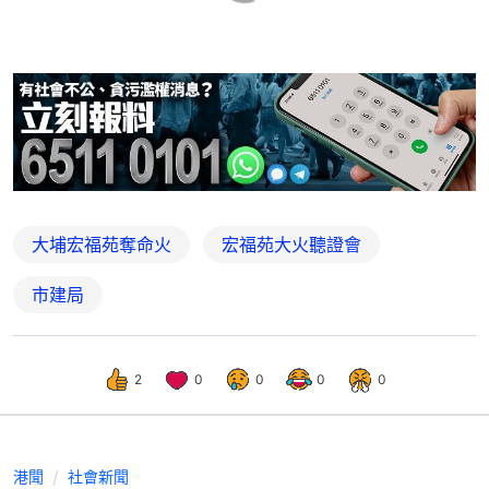
大埔宏福苑奪命火
宏福苑大火聽證會
市建局
2
0
0
0
0
港聞
社會新聞