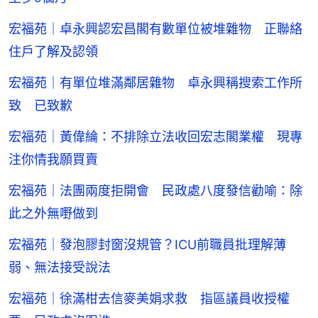
宏福苑｜卓永興認宏昌閣有數單位被堆雜物 正聯絡
住戶了解及認領
宏福苑｜有單位堆滿鄰居雜物 卓永興稱搜索工作所
致 已致歉
宏福苑｜黃偉綸：不排除立法收回宏志閣業權 現專
注你情我願買賣
宏福苑｜法團兩度拒開會 民政處八度發信勸喻：除
此之外無嘢做到
宏福苑｜發泡膠封窗沒規管？ICU前職員批理解薄
弱、無法接受說法
宏福苑｜徐滿柑去信麥美娟求救 指區議員收授權