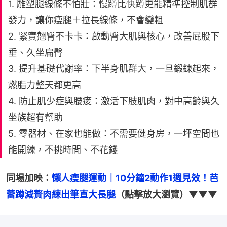
1. 雕塑腿線條不怕壯：慢蹲比快蹲更能精準控制肌群
發力，讓你瘦腿＋拉長線條，不會變粗
2. 緊實翹臀不卡卡：啟動臀大肌與核心，改善屁股下
垂、久坐扁臀
3. 提升基礎代謝率：下半身肌群大，一旦鍛鍊起來，
燃脂力整天都更高
4. 防止肌少症與腰痠：激活下肢肌肉，對中高齡與久
坐族超有幫助
5. 零器材、在家也能做：不需要健身房，一坪空間也
能開練，不挑時間、不花錢
同場加映：
懶人瘦腿運動｜10分鐘2動作1週見效！芭
蕾蹲減贅肉練出筆直大長腿
（點擊放大瀏覽）▼▼▼