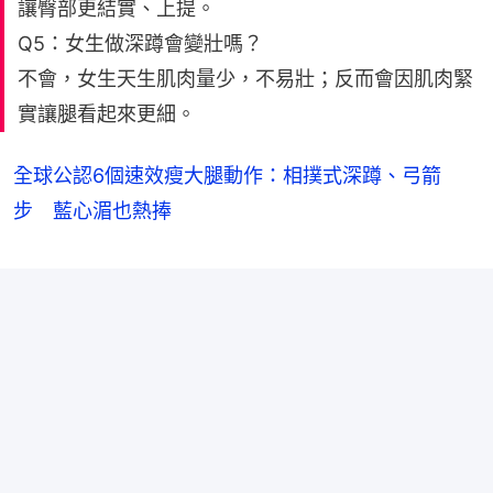
讓臀部更結實、上提。
Q5：女生做深蹲會變壯嗎？
不會，女生天生肌肉量少，不易壯；反而會因肌肉緊
實讓腿看起來更細。
全球公認6個速效瘦大腿動作：相撲式深蹲、弓箭
步 藍心湄也熱捧