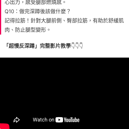
心出力，感受腿部燃燒感。
Q10：做完深蹲後該做什麼？
記得拉筋！針對大腿前側、臀部拉筋，有助於舒緩肌
肉、防止腿型變形。
「超慢反深蹲」完整影片教學
👇👇👇