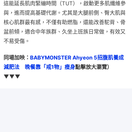
這能延長肌肉緊繃時間（TUT），啟動更多肌纖維參
與，進而提高基礎代謝。尤其是大腿前側、臀大肌與
核心肌群最有感，不僅有助燃脂，還能改善駝背、骨
盆前傾，適合中年族群、久坐上班族日常做，有效又
不易受傷。
同場加映：
BABYMONSTER Ahyeon 5招腹肌養成
減肥法　晚餐靠「戒1物」瘦身
點擊放大瀏覽）
▼▼▼