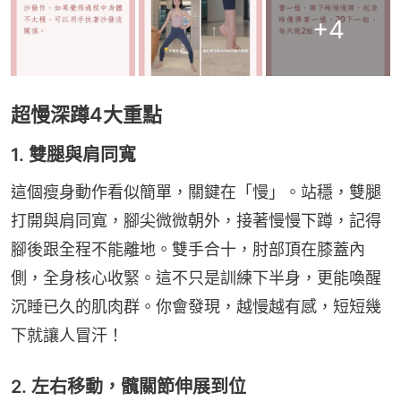
+
4
超慢深蹲4大重點
1. 雙腿與肩同寬
這個瘦身動作看似簡單，關鍵在「慢」。站穩，雙腿
打開與肩同寬，腳尖微微朝外，接著慢慢下蹲，記得
腳後跟全程不能離地。雙手合十，肘部頂在膝蓋內
側，全身核心收緊。這不只是訓練下半身，更能喚醒
沉睡已久的肌肉群。你會發現，越慢越有感，短短幾
下就讓人冒汗！
2. 左右移動，髖關節伸展到位