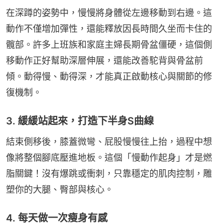
在深蹲的姿勢中，慢慢將身體從左邊移動到右邊。這
動作不僅增加彈性，還能釋放因長時間久坐而卡住的
髖部。許多上班族和家庭主婦長期骨盆僵硬，這個側
移動作正好幫助深層伸展，還能改善駝背與骨盆前
傾。動得慢、動得深，才能真正啟動核心與關節的修
復機制。
3. 緩緩站起來，打造下半身S曲線
結束側移後，膝蓋微彎、屁股慢慢往上抬，過程中想
像將整個腳底壓進地板。這個「慢動作起身」才是燃
脂關鍵！沒有爆跳或衝刺，只靠穩定的肌肉控制，雕
塑你的大腿、臀部與核心。
4. 每天做一次瘦身有感