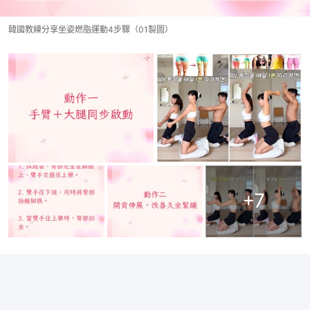
韓國教練分享坐姿燃脂運動4步驟（01製圖）
+
7