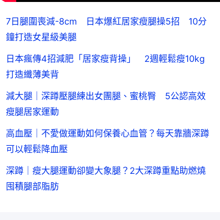
7日腿圍喪減-8cm 日本爆紅居家瘦腿操5招 10分
鐘打造女星級美腿
日本瘋傳4招減肥「居家瘦背操」 2週輕鬆瘦10kg
打造纖薄美背
減大腿｜深蹲壓腿練出女團腿、蜜桃臀 5公認高效
瘦腿居家運動
高血壓｜不愛做運動如何保養心血管？每天靠牆深蹲
可以輕鬆降血壓
深蹲｜瘦大腿運動卻變大象腿？2大深蹲重點助燃燒
囤積腿部脂肪