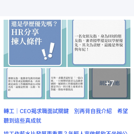
+
7
轉工｜CEO揭求職面試關鍵 別再背自我介紹 希望
聽到這些真成就
找工作薪水比發展更重要？年輕人寧做餐飲不坐辦公