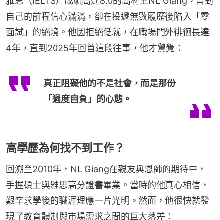
雅思（IELTS）成績高達8.0的高材生NL Giang，曾對
自己的前程信心滿滿，卻在投遞無數履歷後陷入「零
面試」的絕境。他因拒絕低就，在職場門外徘徊長達
4年，直到2025年回首這段往事，他才驚覺：
真正阻礙他的不是社會，而是那份
「過度自負」的心態。
高學歷為何找不到工作？
回溯至2010年，NL Giang在親友與恩師的期待中，
手握碩士與雅思高分證書畢業。當時的他真心相信，
艱辛求學後的職涯理應一片光明。然而，他很快就發
現了教育體制與市場需求之間的巨大落差：