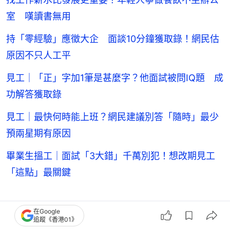
室 嘆讀書無用
持「零經驗」應徵大企 面談10分鐘獲取錄！網民估
原因不只人工平
見工｜「正」字加1筆是甚麼字？他面試被問IQ題 成
功解答獲取錄
見工｜最快何時能上班？網民建議別答「隨時」最少
預兩星期有原因
畢業生搵工｜面試「3大錯」千萬別犯！想改期見工
「這點」最關鍵
【本文經
《風傳媒》
授權轉載，原文：
碩士畢業、英
在Google
追蹤《香港01》
文能力強，為何還是找不到工作？他失業4年才發