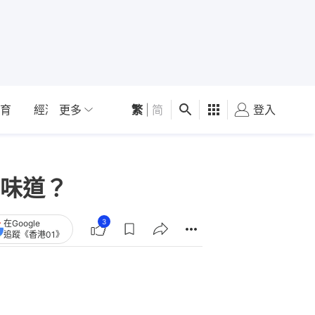
育
經濟
更多
01深圳
繁
觀點
|
简
健康
好食玩飛
登入
女
味道？
3
在Google
追蹤《香港01》