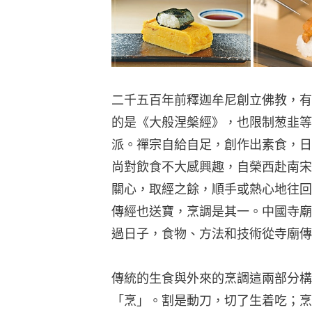
二千五百年前釋迦牟尼創立佛教，有
的是《大般涅槃經》，也限制葱韭等
派。禪宗自給自足，創作出素食，日
尚對飲食不大感興趣，自榮西赴南宋
關心，取經之餘，順手或熱心地往回
傳經也送寶，烹調是其一。中國寺廟
過日子，食物、方法和技術從寺廟傳
傳統的生食與外來的烹調這兩部分構
「烹」。割是動刀，切了生着吃；烹