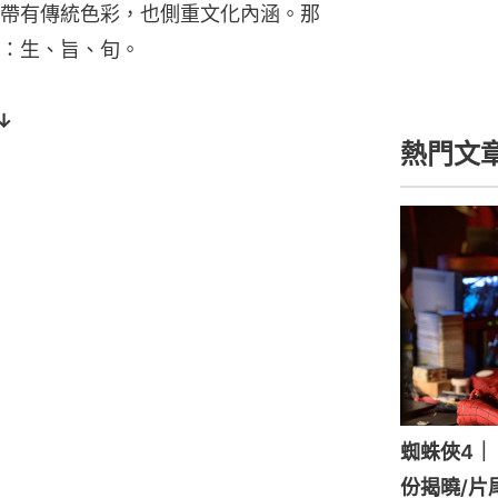
帶有傳統色彩，也側重文化內涵。那
：生、旨、旬。
↓
熱門文
蜘蛛俠4｜《
份揭曉/片