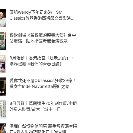
厲旭Wendy下年初來港！SM
Classics首登香港藝術節交響樂演繹
Kpop
餐飲劇場《茶餐廳的親善大使》台中
站爆滿！貼地術語考起台灣觀眾
8月活動｜香港故宮「法老之約」、
爆炸戲棚《我們的青春日誌》
愛你致死不渝Obsession狂收29億！
看女主Inde Navarrette爆紅之路
:44
8月展覽｜草間彌生70年創作展/中環
外星人裝置/故宮「城中一日」
深圳自然博物館開幕 親手觸摸深空隕
石+看古生物恐龍化石｜附交通