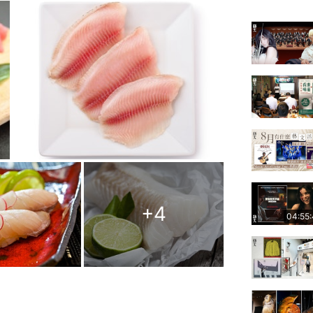
+
4
04:55