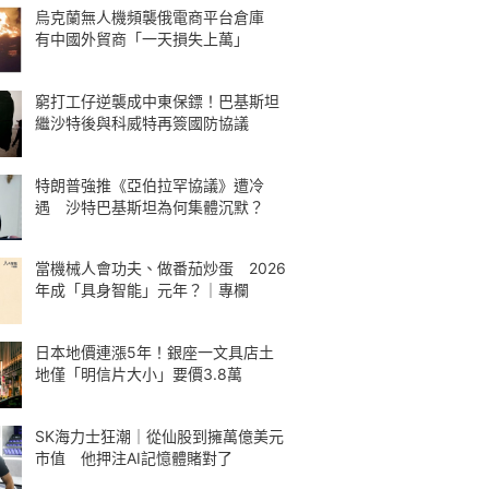
烏克蘭無人機頻襲俄電商平台倉庫
有中國外貿商「一天損失上萬」
窮打工仔逆襲成中東保鏢！巴基斯坦
繼沙特後與科威特再簽國防協議
特朗普強推《亞伯拉罕協議》遭冷
遇 沙特巴基斯坦為何集體沉默？
當機械人會功夫、做番茄炒蛋 2026
年成「具身智能」元年？｜專欄
日本地價連漲5年！銀座一文具店土
地僅「明信片大小」要價3.8萬
SK海力士狂潮｜從仙股到擁萬億美元
市值 他押注AI記憶體賭對了