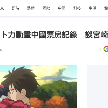
息
即時
熱榜
國際
中國
科技
生活
體
卜力動畫中國票房記錄 談宮崎
45