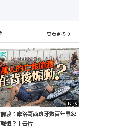
章
查看更多
10:46
命偷渡：摩洛哥西班牙數百年恩怨
有報復？｜去片