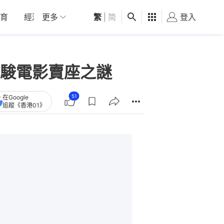
育
經濟
更多
01深圳
繁
觀點
|
简
健康
好食玩飛
登入
女
駿電影賣座之謎
51
在Google
追蹤《香港01》