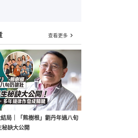
章
查看更多
大結局｜「熊樹根」劉丹年過八旬
生秘訣大公開