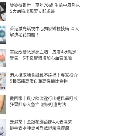
黎彼得離世｜享年76歲 生前中風卧床
5大病徵出現要立即求醫
香港激光矯視中心獨家矯視技術 深入
解決老花問題！
掌紋改變恐是高血脂 皮膚4狀態是
警告 5不良習慣增加心血管風險
港人攝取膳食纖維不達標！專家推介
5種高纖高蛋白兼高性價比食物
愛回家｜風少陳浚霆行山遭昆蟲叮咬
狂冒紅疹入急症 附被叮應對法
去濕茶｜金銀花綿茵陳4大去濕茶
排毒去水腫更可外敷紓緩濕疹痕