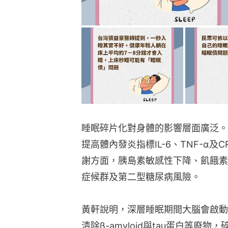
睡眠碎片化對身體的影響層面廣泛。
提高體內發炎指標IL-6、TNF-α
謝方面，胰島素敏感性下降、飢餓素
症候群及第二型糖尿病風險。
黃軒說明，深層睡眠期間大腦會啟動腦淋巴
清除β-amyloid與tau蛋白等