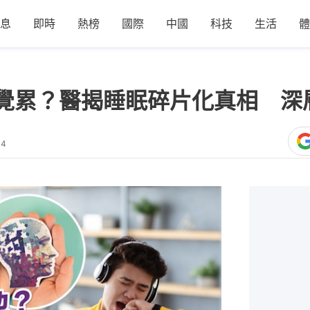
息
即時
熱榜
國際
中國
科技
生活
體
覺累？醫揭睡眠碎片化真相 深
44