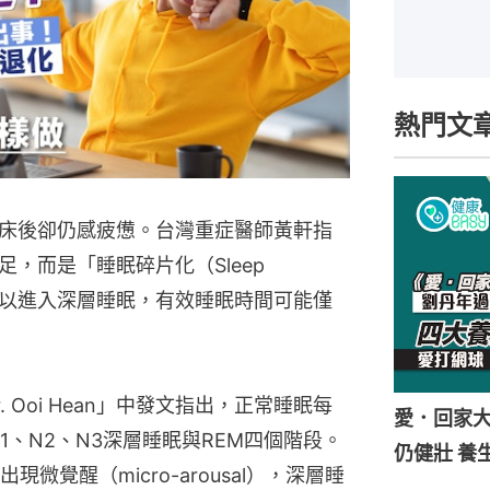
熱門文
床後卻仍感疲憊。台灣重症醫師黃軒指
，而是「睡眠碎片化（Sleep
致整晚難以進入深層睡眠，有效睡眠時間可能僅
r. Ooi Hean」中發文指出，正常睡眠每
愛．回家
1、N2、N3深層睡眠與REM四個階段。
仍健壯 養
覺醒（micro-arousal），深層睡