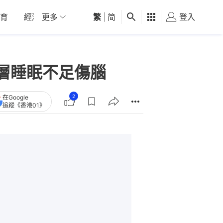
育
經濟
更多
01深圳
繁
觀點
|
简
健康
好食玩飛
登入
女
層睡眠不足傷腦
2
在Google
追蹤《香港01》