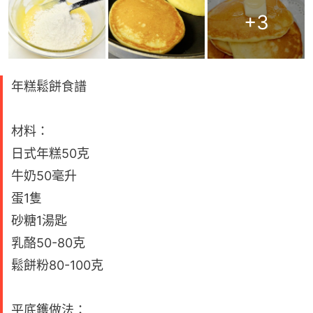
+
3
年糕鬆餅食譜
材料：
日式年糕50克
牛奶50毫升
蛋1隻
砂糖1湯匙
乳酪50-80克
鬆餅粉80-100克
平底鑊做法：