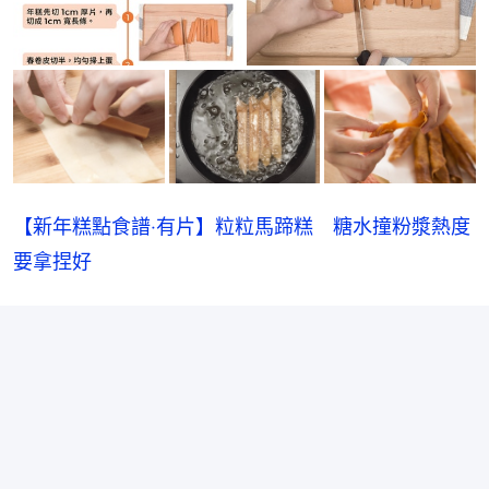
【新年糕點食譜‧有片】粒粒馬蹄糕　糖水撞粉漿熱度
要拿捏好