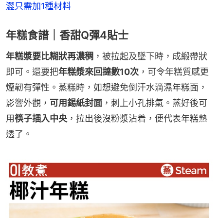
澀只需加1種材料
年糕食譜｜香甜Q彈4貼士
年糕漿要比糊狀再濃稠
，被拉起及墜下時，成緞帶狀
即可。還要把
年糕漿來回撻數10次
，可令年糕質感更
煙韌有彈性。蒸糕時，如想避免倒汗水滴濕年糕面，
影響外觀，
可用錫紙封面
，刺上小孔排氣。蒸好後可
用
筷子插入中央
，拉出後沒粉漿沾着，便代表年糕熟
透了。