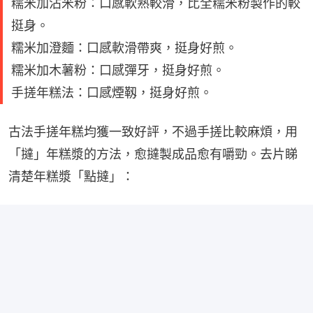
糯米加沾米粉：口感軟熟較滑，比全糯米粉製作的較
挺身。
糯米加澄麵：口感軟滑帶爽，挺身好煎。
糯米加木薯粉：口感彈牙，挺身好煎。
手搓年糕法：口感煙靱，挺身好煎。
古法手搓年糕均獲一致好評，不過手搓比較麻煩，用
「撻」年糕漿的方法，愈撻製成品愈有嚼勁。去片睇
清楚年糕漿「點撻」：