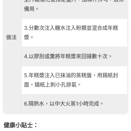
備用。
3.分數次注入糖水注入粉類並混合成年糕
做法
漿。
4.以膠刮或羹將年糕漿來回撻數十次。
5.年糕漿注入已抹油的蒸糕盤，用錫紙封
面，鍚紙上刺小孔排氣。
6.隔熱水，以中大火蒸1小時完成。
健康小貼士：