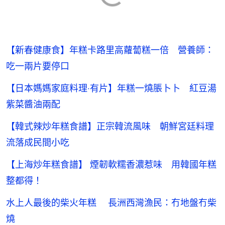
【新春健康食】年糕卡路里高蘿蔔糕一倍 營養師：
吃一兩片要停口
【日本媽媽家庭料理‧有片】年糕一燒脹卜卜 紅豆湯
紫菜醬油兩配
【韓式辣炒年糕食譜】正宗韓流風味 朝鮮宮廷料理
流落成民間小吃
【上海炒年糕食譜】 煙韌軟糯香濃惹味 用韓國年糕
整都得！
水上人最後的柴火年糕 長洲西灣漁民：冇地盤冇柴
燒