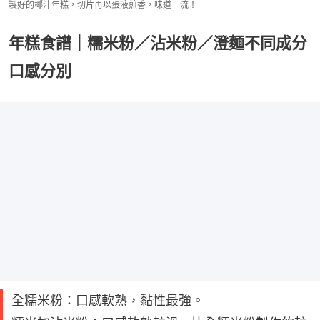
製好的椰汁年糕，切片再以蛋液煎香，味道一流！
年糕食譜｜糯米粉／沾米粉／澄麵不同成分
口感分別
全糯米粉：口感軟熟，黏性最強。