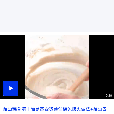
播
放
0:20
總
影
共
片
時
間
蘿蔔糕食譜｜簡易電飯煲蘿蔔糕免睇火做法+蘿蔔去