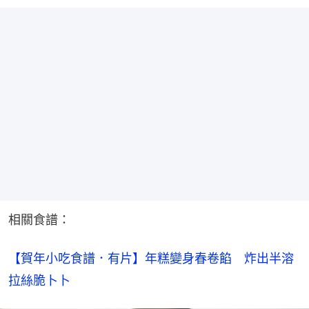
相關食譜：
【賀年小吃食譜．有片】年糕變身春卷餡　炸出半溶
拉絲脆卜卜