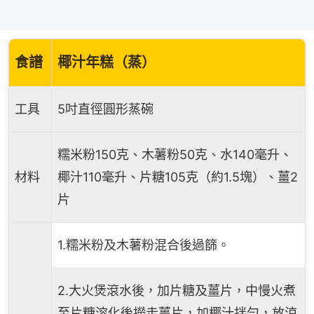
食譜
椰汁年糕（蒸）
工具
5吋直徑圓形蒸碗
糯米粉150克、木薯粉50克、水140毫升、
材料
椰汁110毫升、片糖105克（約1.5塊）、薑2
片
1.糯米粉及木薯粉混合後過篩。
2.大火煲滾水後，加片糖及薑片，中慢火煮
至片糖溶化後撈走薑片，加椰汁拌勻，放涼