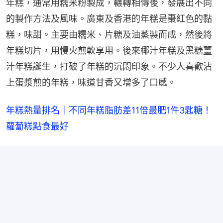
年糕，通常用糯米粉製成，輾轉相傳後，發展出不同
的製作方法及風味。廣東及香港的年糕是棗紅色的黏
糕，味甜。主要由糯米、片糖及油蒸製而成，然後將
年糕切片，用慢火煎軟享用。後來椰汁年糕及黑糖薑
汁年糕誕生，打破了年糕的沉悶印象。不少人喜歡沾
上蛋漿煎的年糕，味道甘香又增多了口感。
年糕熱量排名｜不同年糕脂肪差11倍最肥1件3匙糖！
蘿蔔糕點食最好