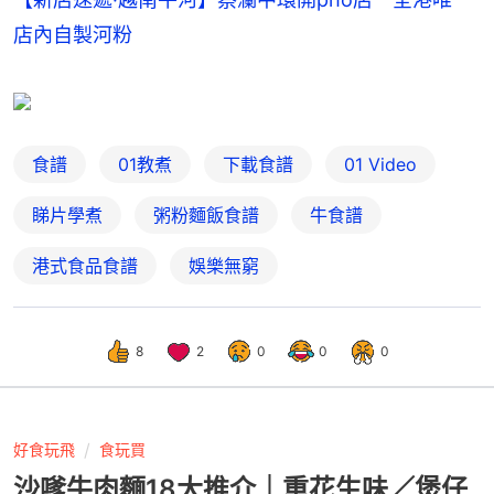
店內自製河粉
食譜
01教煮
下載食譜
01 Video
睇片學煮
粥粉麵飯食譜
牛食譜
港式食品食譜
娛樂無窮
8
2
0
0
0
好食玩飛
食玩買
沙嗲牛肉麵18大推介｜重花生味／煲仔