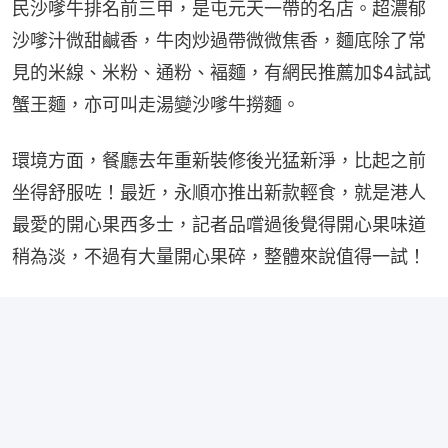
民沙嗲牛排名前三甲，是屯元天一帶的名店。超濃郁
沙嗲汁微甜鹹香，牛肉炒過帶微微焦香，麵底除了常
見的米線、米粉、通粉、褔麵，有網民推薦加$4試試
蟹王麵，亦可叫走湯變沙嗲牛撈麵。
環境方面，餐廳去年重新裝修後光猛新淨，比起之前
坐得舒服咗！最近，永順亦推出新款輕食，就是港人
最愛的開心果西多士，記者品嚐過後覺得開心果味道
稍為淡，不過有大量開心果碎，整體來說值得一試！