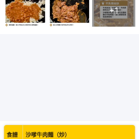
+
1
食譜
沙嗲牛肉麵（炒）