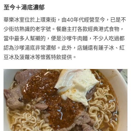
至今＋湯底濃郁
華樂冰室位於上環東街，由40年代經營至今，已是不
少街坊熟識的老字號。餐廳主打各款經典港式食物，
當中最多人幫襯的，便是沙嗲牛肉麵，不少人吃過都
認為沙嗲湯底非常濃郁。此外，店舖還有蓮子冰、紅
豆冰及菠蘿冰等懷舊特飲提供。