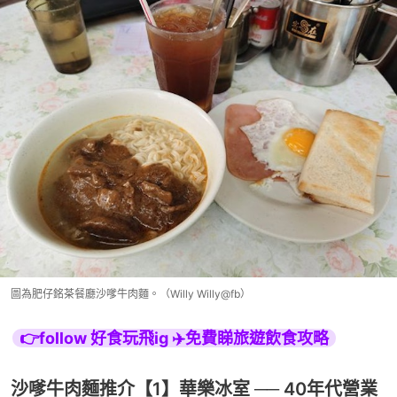
圖為肥仔銘茶餐廳沙嗲牛肉麵。（Willy Willy@fb）
👉follow 好食玩飛ig ✈️免費睇旅遊飲食攻略
沙嗲牛肉麵推介【1】華樂冰室 ── 40年代營業