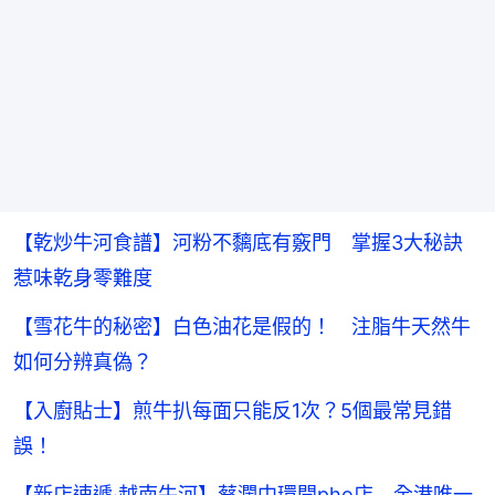
【乾炒牛河食譜】河粉不黐底有竅門 掌握3大秘訣
惹味乾身零難度
【雪花牛的秘密】白色油花是假的！ 注脂牛天然牛
如何分辨真偽？
【入廚貼士】煎牛扒每面只能反1次？5個最常見錯
誤！
【新店速遞‧越南牛河】蔡瀾中環開pho店 全港唯一