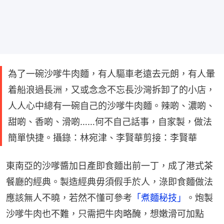
為了一碗沙嗲牛肉麵，有人驅車老遠去元朗，有人暈
着船浪過長洲，又或念念不忘長沙灣拆卸了的小店，
人人心中總有一碗自己的沙嗲牛肉麵。辣啲、濃啲、
甜啲、香啲、滑啲……何不自己話事，自家製，做法
簡單快捷。攝錄：林宛津、李賢華剪接：李賢華
東南亞的沙嗲醬加日產即食麵出前一丁，成了港式茶
餐廳的經典。製造經典毋須假手於人，淥即食麵做法
應該無人不曉，若然不懂可參考
「煮麵秘技」
。炮製
沙嗲牛肉也不難，只需把牛肉略醃，想嫩滑可加點