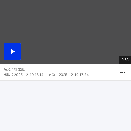
播
放
0:53
總
影
共
片
時
撰文：
鄒家鳳
間
出版：
2025-12-10 16:14
更新：
2025-12-10 17:34