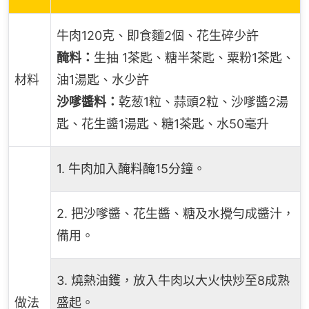
牛肉120克、即食麵2個、花生碎少許
醃料：
生抽 1茶匙、糖半茶匙、粟粉1茶匙、
材料
油1湯匙、水少許
沙嗲醬料：
乾葱1粒、蒜頭2粒、沙嗲醬2湯
匙、花生醬1湯匙、糖1茶匙、水50毫升
1. 牛肉加入醃料醃15分鐘。
2. 把沙嗲醬、花生醬、糖及水攪勻成醬汁，
備用。
3. 燒熱油鑊，放入牛肉以大火快炒至8成熟
做法
盛起。