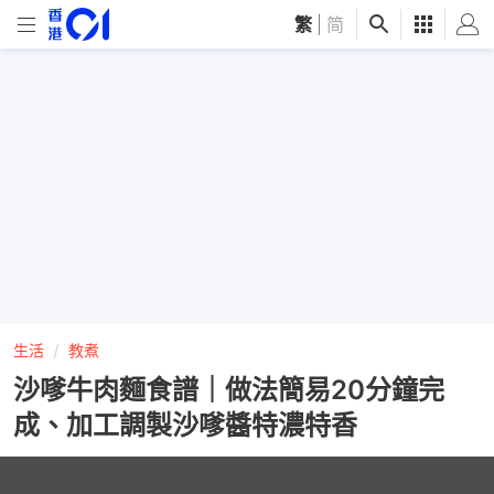
繁
|
简
生活
教煮
沙嗲牛肉麵食譜｜做法簡易20分鐘完
成、加工調製沙嗲醬特濃特香