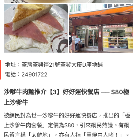
地址：荃灣荃興徑21號荃發大廈D座地舖
電話：24901722
沙嗲牛肉麵推介【3】好好運快餐店 ── $80極
上沙爹牛
被網民封為世一沙嗲牛的好好運快餐店，推出的「極
上沙爹牛肉套餐」定價為$80，引來網民熱議。有網
民留言稱「太離地」，亦有人指「豐儉由人啫！」。