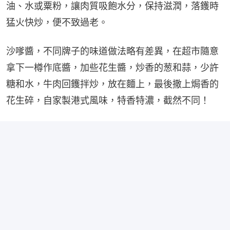
油、水或粟粉，讓肉質吸飽水分，保持滋潤，落鑊時
猛火快炒，便不致過老。
沙嗲醬，不同牌子的味道做法略有差異，在超市隨意
拿下一樽作底醬，加些花生醬，炒香的葱和蒜，少許
糖和水，牛肉回鑊拌炒，放在麵上，最後撒上焗香的
花生碎，自家製港式風味，特香特濃，截然不同！