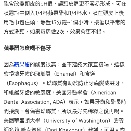
能會改變頭皮的pH值，讓頭皮屑更不容易形成。可在
噴霧瓶中倒入1/4杯蘋果醋和1/4杯水，噴在頭皮上後
用毛巾包住頭，靜置15分鐘~1個小時，接著以平常的
方式洗頭，如果每周做2次，效果會更不錯。
蘋果醋怎麼喝不傷牙
因為
蘋果醋
的酸度很高，並不建議大家直接喝，這樣
會損壞牙齒的琺瑯質（Enamel）和食道
（Esophagus）。琺瑯質有助於防止牙齒變成蛀牙，
和維護牙齒的敏感度，美國牙醫學會（American 
Dental Association, ADA）表示，如果牙齒和醋長時
間接觸，會傷害琺瑯質，所以最好先稀釋之後再喝。
美國華盛頓大學（University of Washington）營養
師多莉·哈克普爾（Dori Khakpour）建議，可用大約