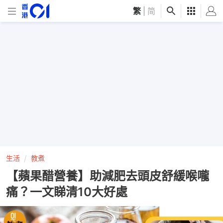
繁
|
简
生活
教煮
【蘋果醋營養】助減肥去頭皮舒緩喉嚨
痛？一文睇清10大好處