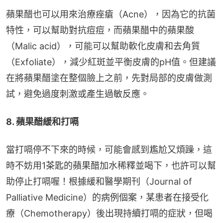
蘋果醋也可以用來治療痤瘡（Acne），因為它的抗菌
特性，可以幫助對抗痘痘，而蘋果醋中的蘋果酸
（Malic acid），可能可以幫助軟化皮膚和去角質
（Exfoliate），減少紅斑並平衡皮膚的pH值。但建議
在將蘋果醋塗在整個臉上之前，先對局部的皮膚做測
試，避免過度刺激或產生過敏反應。
8. 蘋果醋緩和打嗝
當打嗝停不下來的時候，可能會感到尷尬又煩躁，這
時不妨用1茶匙的蘋果醋加水稀釋並喝下，也許可以幫
助停止打嗝喔！根據緩和醫學期刊（Journal of 
Palliative Medicine）的病例個案，某患者在接受化
療（Chemotherapy）後出現持續打嗝的症狀，但喝