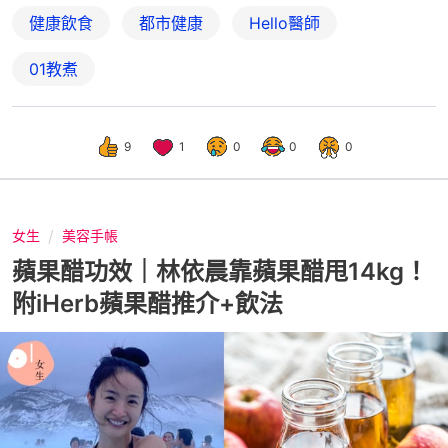
健康飲食
都市健康
Hello醫師
01教煮
9
1
0
0
0
女生
美容手帳
蘋果醋功效｜林依晨靠蘋果醋甩14kg！
附iHerb蘋果醋推介+飲法