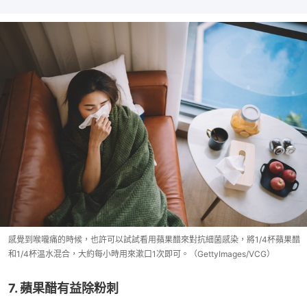
感覺到喉嚨痛的時候，也許可以試試看用蘋果醋來對抗細菌感染，將1/4杯蘋果醋
和1/4杯温水混合，大約每小時用來漱口1次即可。（GettyImages/VCG）
7. 蘋果醋有益除粉刺