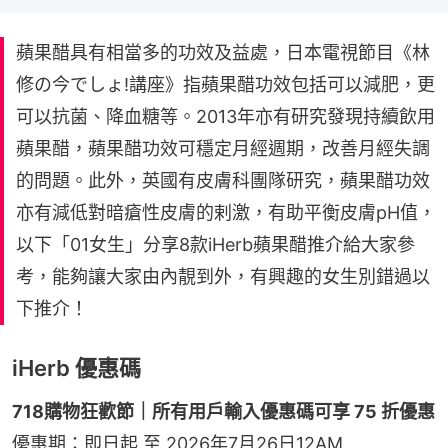
蘋果醋具有相當多的功效及益處，日本電視節目《林
修の今でしょ!講座》指蘋果醋功效包括可以減肥，更
可以抗菌、降血糖等。2013年亦有研究發現持續飲用
蘋果醋，蘋果醋功效可穩定月經週期，改善月經失調
的問題。此外，英國有皮膚科團隊研究，蘋果醋功效
亦有減低對暗瘡性皮膚的剌激，有助平衡皮膚pH值，
以下「01女生」分享8款iHerb蘋果醋推介給大家參
考，能夠讓大家由內靚到外，有興趣的女生別錯過以
下推介！
iHerb 優惠碼
718購物狂歡節｜所有用戶輸入優惠碼可享 75 折優惠
優惠期：即日起 至 2026年7月26日12AM