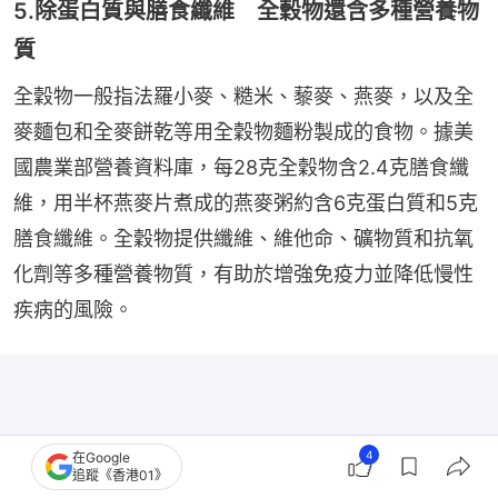
5.除蛋白質與膳食纖維 全穀物還含多種營養物
質
全穀物一般指法羅小麥、糙米、藜麥、燕麥，以及全
麥麵包和全麥餅乾等用全穀物麵粉製成的食物。據美
國農業部營養資料庫，每28克全穀物含2.4克膳食纖
維，用半杯燕麥片煮成的燕麥粥約含6克蛋白質和5克
膳食纖維。全穀物提供纖維、維他命、礦物質和抗氧
化劑等多種營養物質，有助於增強免疫力並降低慢性
疾病的風險。
4
在Google
追蹤《香港01》