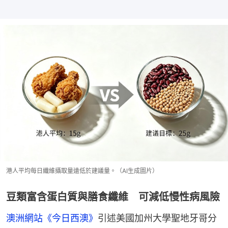
港人平均每日纖維攝取量遠低於建議量。（AI生成圖片）
豆類富含蛋白質與膳食纖維 可減低慢性病風險
澳洲網站《今日西澳》
引述美國加州大學聖地牙哥分