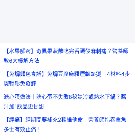
【水果解密】奇異果菠蘿吃完舌頭發麻刺痛？營養師
教6大緩解方法
【免焗麵包食譜】免焗豆腐麻糬煙韌熱燙 4材料4步
驟輕鬆免發酵
溏心蛋做法｜溏心蛋不失敗8秘訣冷或熱水下鍋？醬
汁加1飲品更甘甜
【經痛】經期間要補充2種維他命 營養師指吞拿魚
多士有效止痛！