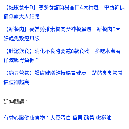
【健康食平D】煎餅食譜簡易香口4大精選 中西韓俱
備俘虜大人細路
【新餐肉】麥當勞推素餐肉女神餐蛋包 新餐肉6大
好處免致癌風險
【肚瀉飲食】消化不良時要戒8款食物 多吃水煮薯
仔減腸胃負擔？
【納豆營養】護膚健腦維持腸胃健康 黏黏臭臭營養
價值卻超高
延伸閱讀：
有益心臟健康食物：大豆蛋白 莓果 酪梨 橄欖油