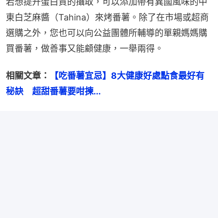
若想提升蛋白質的攝取，可以添加帶有異國風味的中
東白芝麻醬（Tahina）來烤番薯。除了在市場或超商
選購之外，您也可以向公益團體所輔導的單親媽媽購
買番薯，做善事又能顧健康，一舉兩得。
相關文章：
【吃番薯宜忌】8大健康好處點食最好有
秘訣　超甜番薯要咁揀...