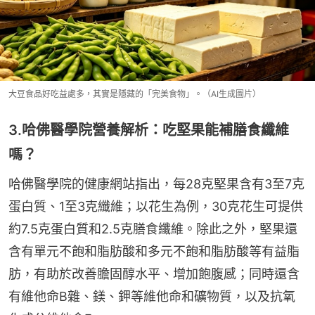
大豆食品好吃益處多，其實是隱藏的「完美食物」。（AI生成圖片）
3.哈佛醫學院營養解析：吃堅果能補膳食纖維
嗎？
哈佛醫學院的健康網站指出，每28克堅果含有3至7克
蛋白質、1至3克纖維；以花生為例，30克花生可提供
約7.5克蛋白質和2.5克膳食纖維。除此之外，堅果還
含有單元不飽和脂肪酸和多元不飽和脂肪酸等有益脂
肪，有助於改善膽固醇水平、增加飽腹感；同時還含
有維他命B雜、鎂、鉀等維他命和礦物質，以及抗氧