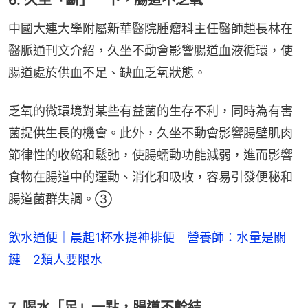
中國大連大學附屬新華醫院腫瘤科主任醫師趙長林在
醫脈通刊文介紹，久坐不動會影響腸道血液循環，使
腸道處於供血不足、缺血乏氧狀態。
乏氧的微環境對某些有益菌的生存不利，同時為有害
菌提供生長的機會。此外，久坐不動會影響腸壁肌肉
節律性的收縮和鬆弛，使腸蠕動功能減弱，進而影響
食物在腸道中的運動、消化和吸收，容易引發便秘和
腸道菌群失調。③
飲水通便｜晨起1杯水提神排便 營養師：水量是關
鍵 2類人要限水
7. 喝水「足」一點，腸道不幹結