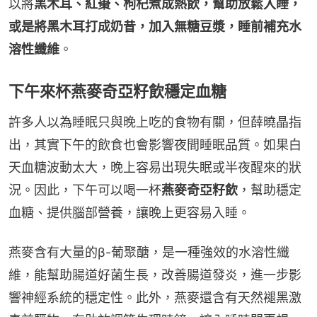
以將
黑木耳、紅棗、枸杞煮成熱飲，幫助放鬆入睡，
或是將黑木耳打成奶昔，加入無糖豆漿，睡前補充水
溶性纖維
。
下午來杯燕麥奇亞籽飲穩定血糖
許多人以為睡眠只與晚上吃的食物有關，但薛曉晶指
出，其實下午的飲食也會影響夜間睡眠品質。如果白
天血糖波動太大，晚上容易出現失眠或半夜醒來的狀
況。因此，下午可以喝一杯
燕麥奇亞籽飲
，幫助穩定
血糖、提供腦部營養，讓晚上更容易入睡。
燕麥含有大量的β-葡聚醣，是一種強效的水溶性纖
維，能幫助腸道好菌生長，改善腸道發炎，進一步影
響神經系統的穩定性。此外，燕麥還含有天然褪黑激