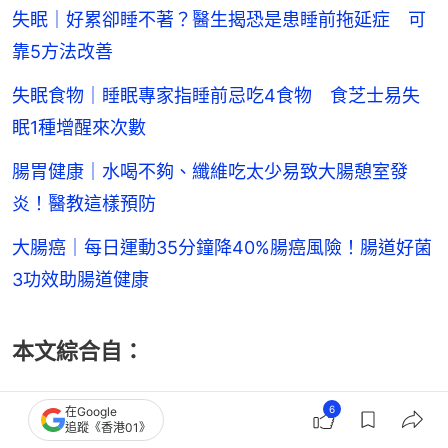
失眠｜好累卻睡不著？醫生揭恐是患睡前拖延症 可
靠5方法改善
失眠食物｜睡眠專家指睡前忌吃4食物 食芝士易失
眠1種增醒來次數
腸胃健康｜水喝不夠、纖維吃太少易致大腸憩室發
炎！醫教這樣預防
大腸癌｜每日運動35分鐘降40%腸癌風險！腸道好菌
3功效助腸道健康
本文綜合自：
①2026-03-04腦科臨牀研究《深度睡眠提升
6
在Google
追蹤《香港01》
100%！北大重磅發現：改善睡眠，需從「腸」計