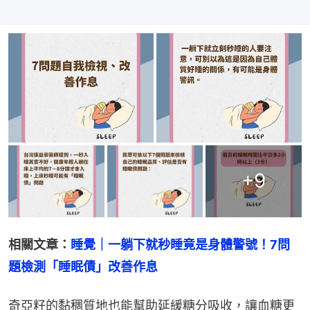
+
9
相關文章：
睡覺｜一躺下就秒睡竟是身體警號！7問
題檢測「睡眠債」改善作息
奇亞籽的黏稠質地也能幫助延緩糖分吸收，讓血糖更