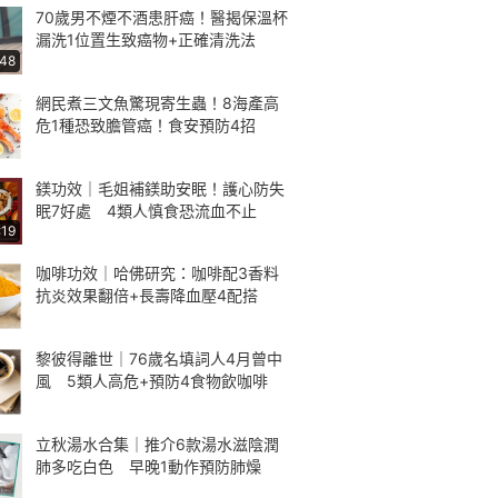
70歲男不煙不酒患肝癌！醫揭保溫杯
漏洗1位置生致癌物+正確清洗法
:48
網民煮三文魚驚現寄生蟲！8海產高
危1種恐致膽管癌！食安預防4招
鎂功效｜毛姐補鎂助安眠！護心防失
眠7好處 4類人慎食恐流血不止
:19
咖啡功效｜哈佛研究：咖啡配3香料
抗炎效果翻倍+長壽降血壓4配搭
黎彼得離世｜76歲名填詞人4月曾中
風 5類人高危+預防4食物飲咖啡
立秋湯水合集｜推介6款湯水滋陰潤
肺多吃白色 早晚1動作預防肺燥