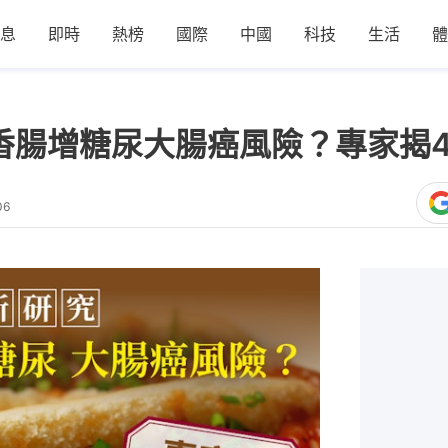
息
即時
熱榜
國際
中國
科技
生活
體
香腸增糖尿大腸癌風險？專家揭
06