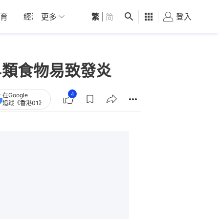
育
經濟
更多
01深圳
繁
觀點
|
简
健康
好食玩飛
登入
女
4類食物易致發炎
4
在Google
追蹤《香港01》