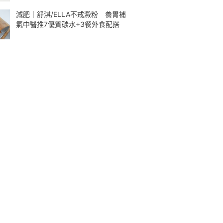
減肥｜舒淇/ELLA不戒澱粉 養胃補
氣中醫推7優質碳水+3餐外食配搭