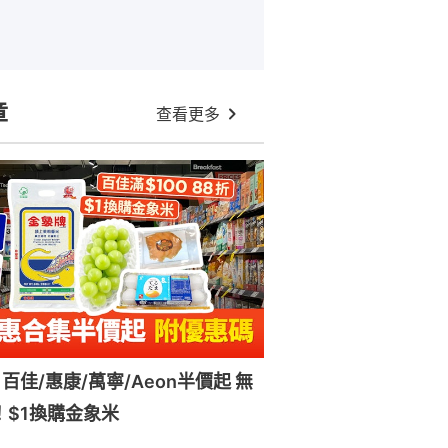
章
查看更多
百佳/惠康/萬寧/Aeon半價起 無
！$1換購金象米