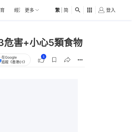
育
經濟
更多
01深圳
繁
觀點
|
简
健康
好食玩飛
登入
女
3危害+小心5類食物
5
在Google
追蹤《香港01》