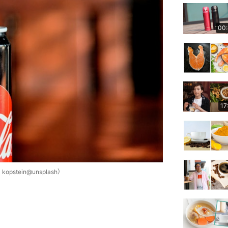
00
17
stein@unsplash）