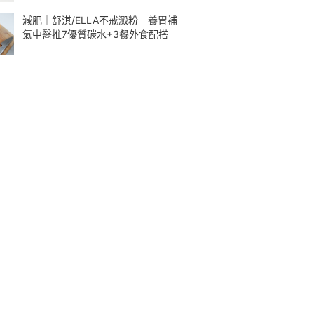
減肥｜舒淇/ELLA不戒澱粉 養胃補
氣中醫推7優質碳水+3餐外食配搭