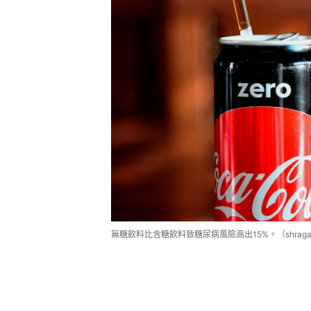
無糖飲料比含糖飲料致糖尿病風險高出15%。（shraga kop