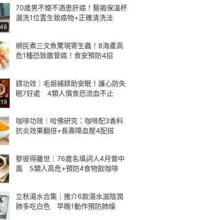
70歲男不煙不酒患肝癌！醫揭保溫杯
漏洗1位置生致癌物+正確清洗法
:48
網民煮三文魚驚現寄生蟲！8海產高
危1種恐致膽管癌！食安預防4招
鎂功效｜毛姐補鎂助安眠！護心防失
眠7好處 4類人慎食恐流血不止
:19
咖啡功效｜哈佛研究：咖啡配3香料
抗炎效果翻倍+長壽降血壓4配搭
黎彼得離世｜76歲名填詞人4月曾中
風 5類人高危+預防4食物飲咖啡
立秋湯水合集｜推介6款湯水滋陰潤
肺多吃白色 早晚1動作預防肺燥