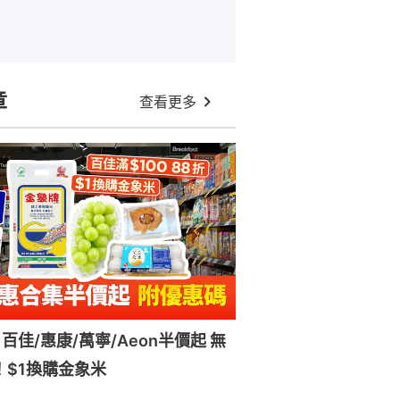
章
查看更多
百佳/惠康/萬寧/Aeon半價起 無
！$1換購金象米