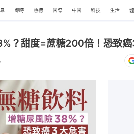
息
即時
熱榜
國際
中國
科技
生活
體
8%？甜度=蔗糖200倍！恐致癌
9